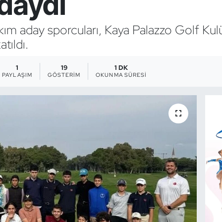
ndaydı
takım aday sporcuları, Kaya Palazzo Golf K
tıldı.
1
19
1 DK
PAYLAŞIM
GÖSTERIM
OKUNMA SÜRESI