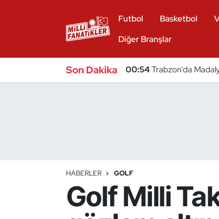
Futbol
Basketbol
V
Atıcılık
Diğer Branşlar
Atletizm
Son Dakika
00:54
Trabzon'da Madaly
Badminton
Basketbol
Beyzbol
Bilardo
HABERLER
GOLF
Golf Milli T
Binicilik
Bisiklet