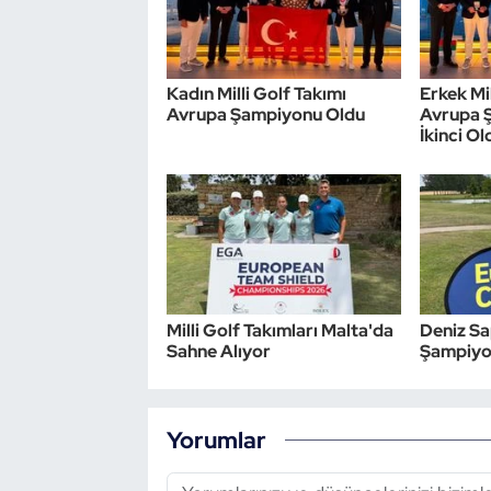
Triatlon
Kadın Milli Golf Takımı
Erkek Mil
Voleybol
Avrupa Şampiyonu Oldu
Avrupa 
İkinci Ol
Vücut Geliştirme Fitness
Wushu Kungfu
Yelken
Yüzme
Milli Golf Takımları Malta'da
Deniz S
Sahne Alıyor
Şampiyon
Yorumlar