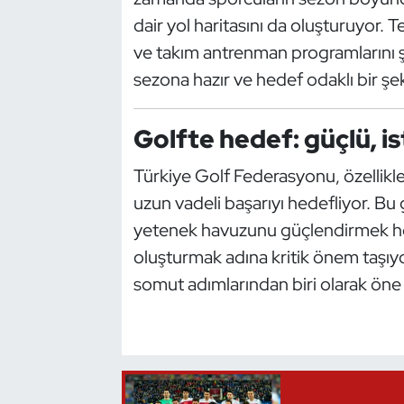
Kempo
dair yol haritasını da oluşturuyor.
ve takım antrenman programlarını şe
Kick Boks
sezona hazır ve hedef odaklı bir şe
Kürek
Golfte hedef: güçlü, is
Masa Tenisi
Türkiye Golf Federasyonu, özellikl
Modern Pentatlon
uzun vadeli başarıyı hedefliyor. B
yetenek havuzunu güçlendirmek hem
Motor Sporları
oluşturmak adına kritik önem taşıyo
somut adımlarından biri olarak öne 
Muay Thai
Okçuluk
Optimist