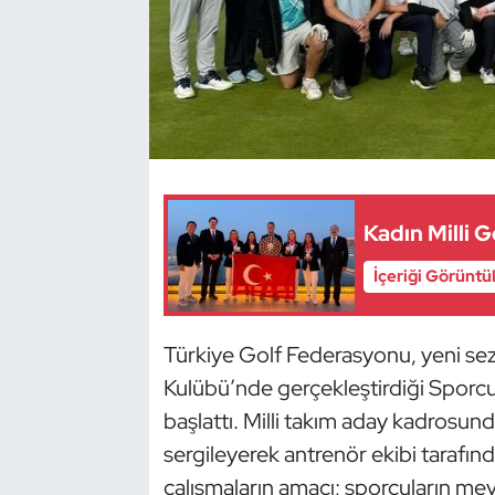
Dans Sporları
Dövüş Sanatı
E-Spor
Eskrim
Kadın Milli 
Futbol
İçeriği Görüntü
Futsal
Türkiye Golf Federasyonu, yeni sezo
Kulübü’nde gerçekleştirdiği Sporc
Genel
başlattı. Milli takım aday kadrosund
Golf
sergileyerek antrenör ekibi tarafında
çalışmaların amacı; sporcuların me