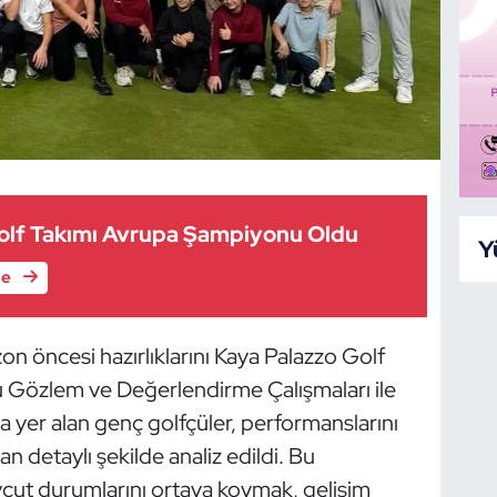
Golf Takımı Avrupa Şampiyonu Oldu
Y
le
n öncesi hazırlıklarını Kaya Palazzo Golf
u Gözlem ve Değerlendirme Çalışmaları ile
a yer alan genç golfçüler, performanslarını
n detaylı şekilde analiz edildi. Bu
vcut durumlarını ortaya koymak, gelişim