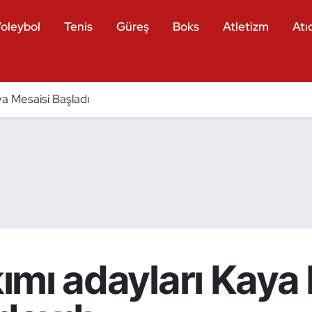
oleybol
Tenis
Güreş
Boks
Atletizm
Atıc
a Mesaisi Başladı
akımı adayları Kaya