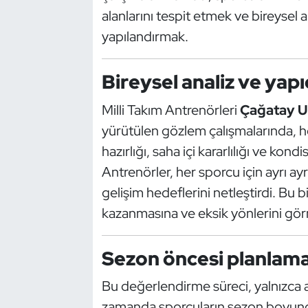
Güreş
alanlarını tespit etmek ve bireysel
yapılandırmak.
Halter
Hava Sporları
Bireysel analiz ve yapıc
Milli Takım Antrenörleri
Çağatay U
Hentbol
yürütülen gözlem çalışmalarında, h
İşitme Engelli Sporcular
hazırlığı, saha içi kararlılığı ve kon
Antrenörler, her sporcu için ayrı ay
Judo ve Kuraş
gelişim hedeflerini netleştirdi. Bu 
kazanmasına ve eksik yönlerini gör
Kano ve Rafting
Karate
Sezon öncesi planlama
Bu değerlendirme süreci, yalnızca an
Kayak
zamanda sporcuların sezon boyunca