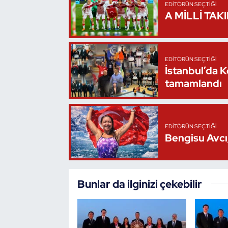
EDITÖRÜN SEÇTIĞI
A MİLLİ TAK
Oryantiring
Özel Sporcular
EDITÖRÜN SEÇTIĞI
Paralimpik
İstanbul’da 
tamamlandı
Ragbi
Satranç
EDITÖRÜN SEÇTIĞI
Bengisu Avcı,
Su Topu
Sualtı Sporları
Bunlar da ilginizi çekebilir
Tekvando
Tenis