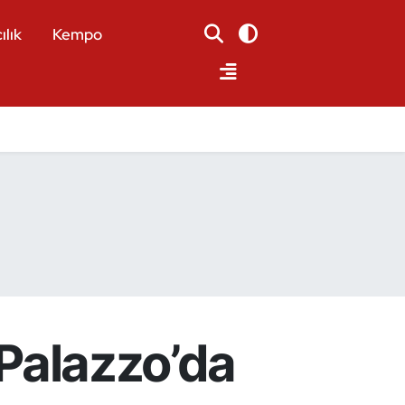
ılık
Kempo
 Palazzo’da