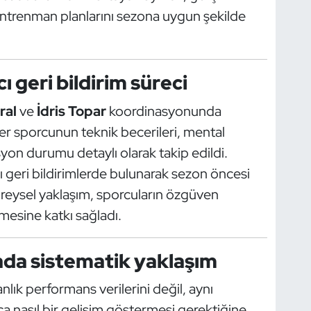
 antrenman planlarını sezona uygun şekilde
ı geri bildirim süreci
ral
ve
İdris Topar
koordinasyonunda
er sporcunun teknik becerileri, mental
disyon durumu detaylı olarak takip edildi.
rı geri bildirimlerde bulunarak sezon öncesi
bireysel yaklaşım, sporcuların özgüven
mesine katkı sağladı.
da sistematik yaklaşım
lık performans verilerini değil, aynı
 nasıl bir gelişim göstermesi gerektiğine