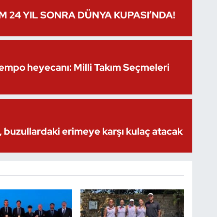
IM 24 YIL SONRA DÜNYA KUPASI’NDA!
Kempo heyecanı: Milli Takım Seçmeleri
 buzullardaki erimeye karşı kulaç atacak