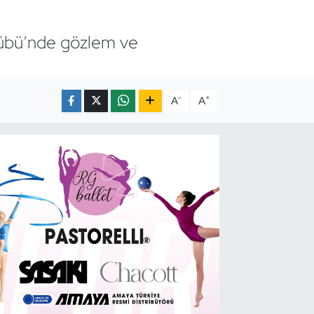
ulübü’nde gözlem ve
-
+
A
A