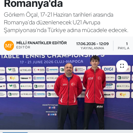
Romanya'da
Bocce Bowling Dart
Görkem Öçal, 17-21 Haziran tarihleri arasında
Romanya'da düzenlenecek U21 Avrupa
Boks
Şampiyonası'nda Türkiye adına mücadele edecek.
Briç
MILLI FANATIKLER EDITÖR
17.06.2026 - 12:09
1
EDITÖR
YAYINLANMA
PAYLAŞ
Buz Hokeyi
Buz Pateni
Çim Hokeyi
Cimnastik
Curling
Dağcılık