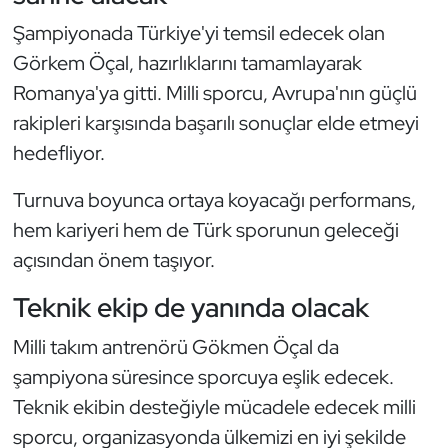
Kempo
Şampiyonada Türkiye'yi temsil edecek olan
Görkem Öçal, hazırlıklarını tamamlayarak
Kick Boks
Romanya'ya gitti. Milli sporcu, Avrupa'nın güçlü
Kürek
rakipleri karşısında başarılı sonuçlar elde etmeyi
hedefliyor.
Masa Tenisi
Turnuva boyunca ortaya koyacağı performans,
Modern Pentatlon
hem kariyeri hem de Türk sporunun geleceği
açısından önem taşıyor.
Motor Sporları
Teknik ekip de yanında olacak
Muay Thai
Milli takım antrenörü Gökmen Öçal da
şampiyona süresince sporcuya eşlik edecek.
Okçuluk
Teknik ekibin desteğiyle mücadele edecek milli
Optimist
sporcu, organizasyonda ülkemizi en iyi şekilde