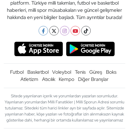
platform. Türkiye milli takımları, futbol ve basketbol
haberleri, milli spor müsabakaları ve güncel gelişmeler
hakkında en yeni bilgiler başladı. Tüm ayrıntılar burada!
Futbol
Basketbol
Voleybol
Tenis
Güreş
Boks
Atletizm
Atıcılık
Kempo
Diğer Branşlar
Sitede yayınlanan içerik ve yorumlardan yazarları sorumludur.
Yayınlanan yorumlardan Milli Fanatikler | Milli Sporun Adresi sorumlu
tutulamaz. Sitedeki tüm harici linkler ayrı bir sayfada açılır. Sitemizde
yayınlanan haber, köşe yazıları ve fotoğraflar izin alınmaksızın kaynak
gösterilse dahi, herhangi bir ortamda kullanılamaz ve yayınlanamaz