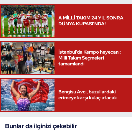
Triatlon
A MİLLİ TAKIM 24 YIL SONRA
DÜNYA KUPASI’NDA!
Voleybol
Vücut Geliştirme Fitness
İstanbul’da Kempo heyecanı:
Wushu Kungfu
Milli Takım Seçmeleri
tamamlandı
Yelken
Yüzme
Bengisu Avcı, buzullardaki
erimeye karşı kulaç atacak
Bunlar da ilginizi çekebilir