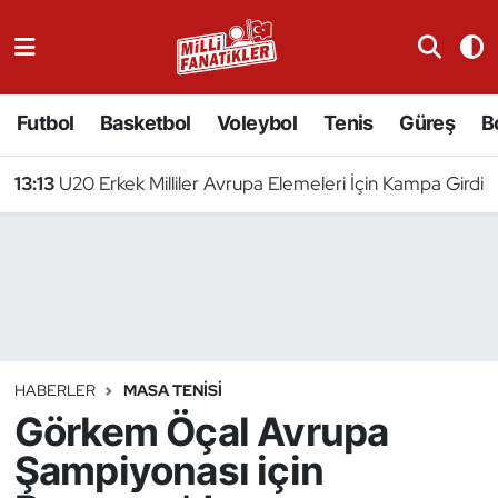
Atıcılık
Futbol
Basketbol
Voleybol
Tenis
Güreş
B
Atletizm
13:13
U20 Erkek Milliler Avrupa Elemeleri İçin Kampa Girdi
Badminton
Basketbol
Beyzbol
Bilardo
HABERLER
MASA TENISI
Görkem Öçal Avrupa
Binicilik
Şampiyonası için
Bisiklet