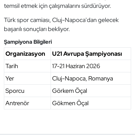
temsil etmek için çalışmalarını sürdürüyor.
Oryantiring
Türk spor camiası, Cluj-Napoca'dan gelecek
Özel Sporcular
başarılı sonuçları bekliyor.
Paralimpik
Şampiyona Bilgileri
Organizasyon
U21 Avrupa Şampiyonası
Ragbi
Tarih
17-21 Haziran 2026
Satranç
Yer
Cluj-Napoca, Romanya
Su Topu
Sporcu
Görkem Öçal
Sualtı Sporları
Antrenör
Gökmen Öçal
Tekvando
Tenis