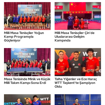
Milli Masa Tenisçiler Yoğun
Milli Masa Tenisçiler Çin'de
Kamp Programıyla
Uluslararası Gelişim
Güçleniyor
Kampında
Masa Tenisinde Minik ve Küçük
Talha Yiğenler ve Ece Haraç
Milli Takım Kampı Sona Erdi
WTT Taşkent'te Şampiyon
Oldu