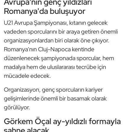
Avrupa'nın genç yıldızları
Güreş
Romanya'da buluşuyor
Halter
U21 Avrupa Şampiyonası, kıtanın gelecek
vadeden sporcularını bir araya getiren önemli
Hava Sporları
organizasyonlardan biri olarak öne çıkıyor.
Hentbol
Romanya'nın Cluj-Napoca kentinde
düzenlenecek şampiyonada sporcular, hem
İşitme Engelli Sporcular
madalya hem de uluslararası tecrübe için
mücadele edecek.
Judo ve Kuraş
Organizasyon, genç sporcuların kariyer
Kano ve Rafting
gelişimlerinde önemli bir basamak olarak
görülüyor.
Karate
Görkem Öçal ay-yıldızlı formayla
Kayak
sahne alacak