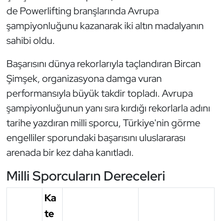
de Powerlifting branşlarında Avrupa
Triatlon
şampiyonluğunu kazanarak iki altın madalyanın
sahibi oldu.
Voleybol
Başarısını dünya rekorlarıyla taçlandıran Bircan
Vücut Geliştirme Fitness
Şimşek, organizasyona damga vuran
performansıyla büyük takdir topladı. Avrupa
Wushu Kungfu
şampiyonluğunun yanı sıra kırdığı rekorlarla adını
Yelken
tarihe yazdıran milli sporcu, Türkiye'nin görme
engelliler sporundaki başarısını uluslararası
Yüzme
arenada bir kez daha kanıtladı.
Milli Sporcuların Dereceleri
Ka
te