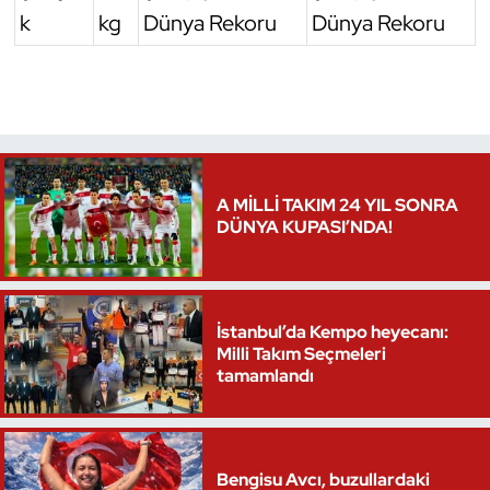
k
kg
Dünya Rekoru
Dünya Rekoru
A MİLLİ TAKIM 24 YIL SONRA
DÜNYA KUPASI’NDA!
İstanbul’da Kempo heyecanı:
Milli Takım Seçmeleri
tamamlandı
Bengisu Avcı, buzullardaki