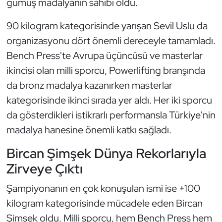
gümüş madalyanın sahibi oldu.
Oryantiring
90 kilogram kategorisinde yarışan Sevil Uslu da
Özel Sporcular
organizasyonu dört önemli dereceyle tamamladı.
Bench Press'te Avrupa üçüncüsü ve masterlar
Paralimpik
ikincisi olan milli sporcu, Powerlifting branşında
da bronz madalya kazanırken masterlar
Ragbi
kategorisinde ikinci sırada yer aldı. Her iki sporcu
da gösterdikleri istikrarlı performansla Türkiye'nin
Satranç
madalya hanesine önemli katkı sağladı.
Su Topu
Bircan Şimşek Dünya Rekorlarıyla
Zirveye Çıktı
Sualtı Sporları
Şampiyonanın en çok konuşulan ismi ise +100
Tekvando
kilogram kategorisinde mücadele eden Bircan
Tenis
Şimşek oldu. Milli sporcu, hem Bench Press hem