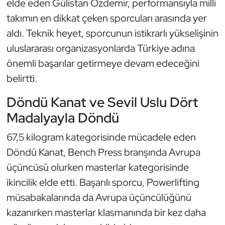
elde eden Gülistan Özdemir, performansıyla milli
Kempo
takımın en dikkat çeken sporcuları arasında yer
aldı. Teknik heyet, sporcunun istikrarlı yükselişinin
Kick Boks
uluslararası organizasyonlarda Türkiye adına
Kürek
önemli başarılar getirmeye devam edeceğini
belirtti.
Masa Tenisi
Döndü Kanat ve Sevil Uslu Dört
Modern Pentatlon
Madalyayla Döndü
67,5 kilogram kategorisinde mücadele eden
Motor Sporları
Döndü Kanat, Bench Press branşında Avrupa
Muay Thai
üçüncüsü olurken masterlar kategorisinde
ikincilik elde etti. Başarılı sporcu, Powerlifting
Okçuluk
müsabakalarında da Avrupa üçüncülüğünü
kazanırken masterlar klasmanında bir kez daha
Optimist