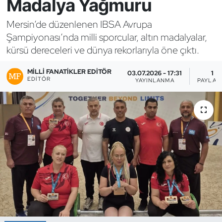
Madalya Yağmuru
Bocce Bowling Dart
Mersin’de düzenlenen IBSA Avrupa
Şampiyonası’nda milli sporcular, altın madalyalar,
Boks
kürsü dereceleri ve dünya rekorlarıyla öne çıktı.
Briç
MILLI FANATIKLER EDITÖR
03.07.2026 - 17:31
1
EDITÖR
YAYINLANMA
PAYLAŞ
Buz Hokeyi
Buz Pateni
Çim Hokeyi
Cimnastik
Curling
Dağcılık