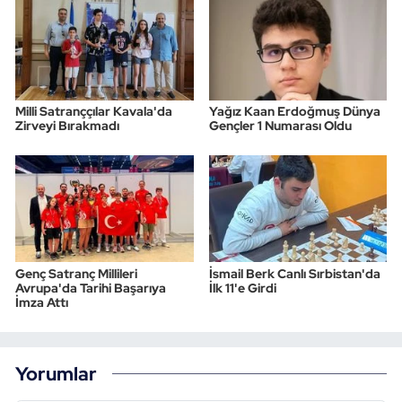
Milli Satranççılar Kavala'da
Yağız Kaan Erdoğmuş Dünya
Zirveyi Bırakmadı
Gençler 1 Numarası Oldu
Genç Satranç Millileri
İsmail Berk Canlı Sırbistan'da
Avrupa'da Tarihi Başarıya
İlk 11'e Girdi
İmza Attı
Yorumlar