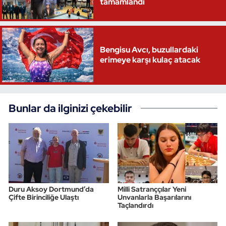
tamamlandı
Bengisu Avcı, buzullardaki
erimeye karşı kulaç atacak
Bunlar da ilginizi çekebilir
Duru Aksoy Dortmund’da
Milli Satranççılar Yeni
Çifte Birinciliğe Ulaştı
Unvanlarla Başarılarını
Taçlandırdı