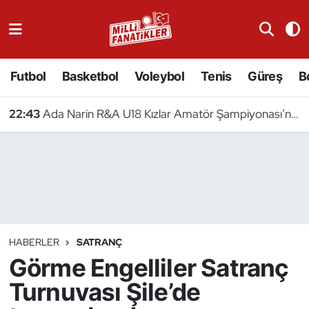
Atıcılık
Futbol
Basketbol
Voleybol
Tenis
Güreş
B
Atletizm
22:43
Ada Narin R&A U18 Kızlar Amatör Şampiyonası’nda Yarışacak
Badminton
Basketbol
Beyzbol
Bilardo
HABERLER
SATRANÇ
Görme Engelliler Satranç
Binicilik
Turnuvası Şile’de
Bisiklet