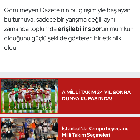
Görülmeyen Gazete’nin bu girişimiyle başlayan
bu turnuva, sadece bir yarışma değil, aynı
zamanda toplumda
erişilebilir spor
un mümkün
olduğunu güçlü şekilde gösteren bir etkinlik
oldu.
A MİLLİ TAKIM 24 YIL SONRA
DÜNYA KUPASI’NDA!
İstanbul’da Kempo heyecanı:
Milli Takım Seçmeleri