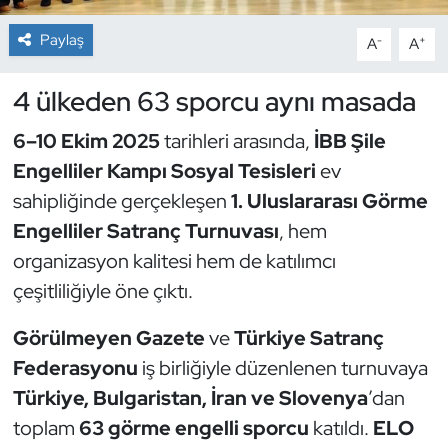
Paylaş
-
+
A
A
Dans Sporları
4 ülkeden 63 sporcu aynı masada
Dövüş Sanatı
6–10 Ekim 2025
tarihleri arasında,
İBB Şile
E-Spor
Engelliler Kampı Sosyal Tesisleri
ev
sahipliğinde gerçekleşen
1. Uluslararası Görme
Eskrim
Engelliler Satranç Turnuvası
, hem
Futbol
organizasyon kalitesi hem de katılımcı
çeşitliliğiyle öne çıktı.
Futsal
Görülmeyen Gazete
ve
Türkiye Satranç
Genel
Federasyonu
iş birliğiyle düzenlenen turnuvaya
Türkiye, Bulgaristan, İran ve Slovenya
’dan
Golf
toplam
63 görme engelli sporcu
katıldı.
ELO