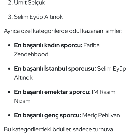
Ümit Selçuk
Oryantiring
Selim Eyüp Altınok
Özel Sporcular
Ayrıca özel kategorilerde ödül kazanan isimler:
Paralimpik
En başarılı kadın sporcu:
Fariba
Zendehboodi
Ragbi
En başarılı İstanbul sporcusu:
Selim Eyüp
Satranç
Altınok
Su Topu
En başarılı emektar sporcu:
IM Rasim
Nizam
Sualtı Sporları
En başarılı genç sporcu:
Meriç Pehlivan
Tekvando
Bu kategorilerdeki ödüller, sadece turnuva
Tenis