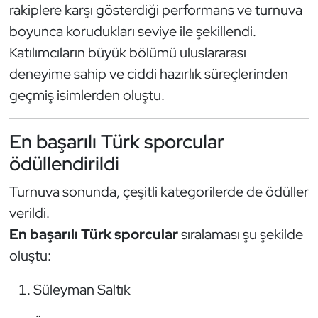
rakiplere karşı gösterdiği performans ve turnuva
Kempo
boyunca korudukları seviye ile şekillendi.
Kick Boks
Katılımcıların büyük bölümü uluslararası
deneyime sahip ve ciddi hazırlık süreçlerinden
Kürek
geçmiş isimlerden oluştu.
Masa Tenisi
En başarılı Türk sporcular
Modern Pentatlon
ödüllendirildi
Turnuva sonunda, çeşitli kategorilerde de ödüller
Motor Sporları
verildi.
Muay Thai
En başarılı Türk sporcular
sıralaması şu şekilde
oluştu:
Okçuluk
Süleyman Saltık
Optimist