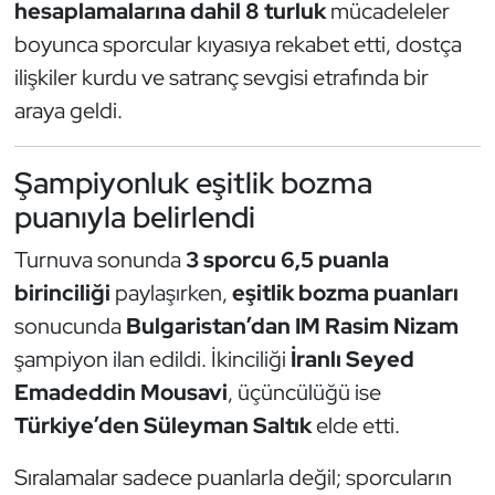
Güreş
hesaplamalarına dahil 8 turluk
mücadeleler
boyunca sporcular kıyasıya rekabet etti, dostça
Halter
ilişkiler kurdu ve satranç sevgisi etrafında bir
araya geldi.
Hava Sporları
Şampiyonluk eşitlik bozma
Hentbol
puanıyla belirlendi
İşitme Engelli Sporcular
Turnuva sonunda
3 sporcu 6,5 puanla
Judo ve Kuraş
birinciliği
paylaşırken,
eşitlik bozma puanları
sonucunda
Bulgaristan’dan IM Rasim Nizam
Kano ve Rafting
şampiyon ilan edildi. İkinciliği
İranlı Seyed
Emadeddin Mousavi
, üçüncülüğü ise
Karate
Türkiye’den Süleyman Saltık
elde etti.
Kayak
Sıralamalar sadece puanlarla değil; sporcuların