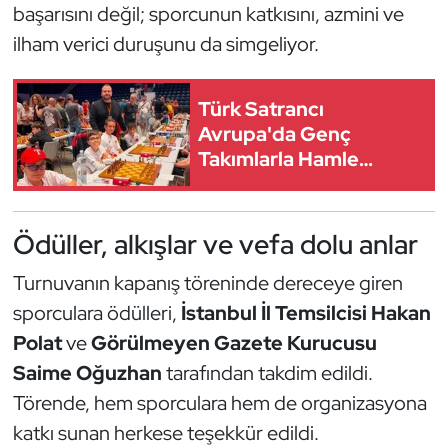
başarısını değil; sporcunun katkısını, azmini ve
Triatlon
ilham verici duruşunu da simgeliyor.
Voleybol
Türk Satrancı
Avrupa'da Genç
Vücut Geliştirme Fitness
Takımlarla Hamle
Yapıyor
Wushu Kungfu
Ödüller, alkışlar ve vefa dolu anlar
Yelken
Turnuvanın kapanış töreninde dereceye giren
Yüzme
sporculara ödülleri,
İstanbul İl Temsilcisi Hakan
Polat
ve
Görülmeyen Gazete Kurucusu
Saime Oğuzhan
tarafından takdim edildi.
Törende, hem sporculara hem de organizasyona
katkı sunan herkese teşekkür edildi.