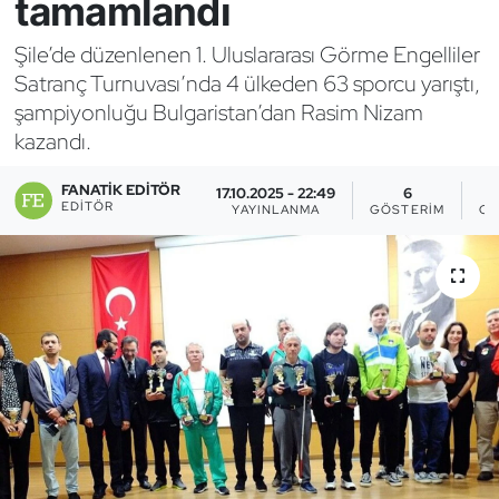
tamamlandı
Bocce Bowling Dart
Şile’de düzenlenen 1. Uluslararası Görme Engelliler
Satranç Turnuvası’nda 4 ülkeden 63 sporcu yarıştı,
Boks
şampiyonluğu Bulgaristan’dan Rasim Nizam
kazandı.
Briç
FANATIK EDITÖR
17.10.2025 - 22:49
6
Buz Hokeyi
EDITÖR
YAYINLANMA
GÖSTERIM
OK
Buz Pateni
Çim Hokeyi
Cimnastik
Curling
Dağcılık