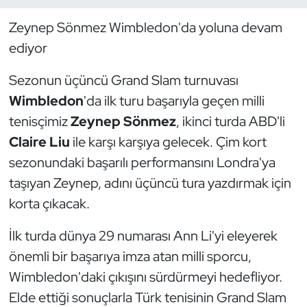
Zeynep Sönmez Wimbledon'da yoluna devam
Dans Sporları
ediyor
Dövüş Sanatı
Sezonun üçüncü Grand Slam turnuvası
Wimbledon
'da ilk turu başarıyla geçen milli
E-Spor
tenisçimiz
Zeynep Sönmez
, ikinci turda ABD'li
Eskrim
Claire Liu
ile karşı karşıya gelecek. Çim kort
sezonundaki başarılı performansını Londra'ya
Futbol
taşıyan Zeynep, adını üçüncü tura yazdırmak için
korta çıkacak.
Futsal
İlk turda dünya 29 numarası Ann Li'yi eleyerek
Genel
önemli bir başarıya imza atan milli sporcu,
Wimbledon'daki çıkışını sürdürmeyi hedefliyor.
Golf
Elde ettiği sonuçlarla Türk tenisinin Grand Slam