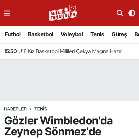
Atıcılık
Futbol
Basketbol
Voleybol
Tenis
Güreş
B
Atletizm
15:50
U18 Kız Basketbol Millileri Çekya Maçına Hazır
Badminton
Basketbol
Beyzbol
Bilardo
HABERLER
TENIS
Gözler Wimbledon'da
Binicilik
Zeynep Sönmez'de
Bisiklet