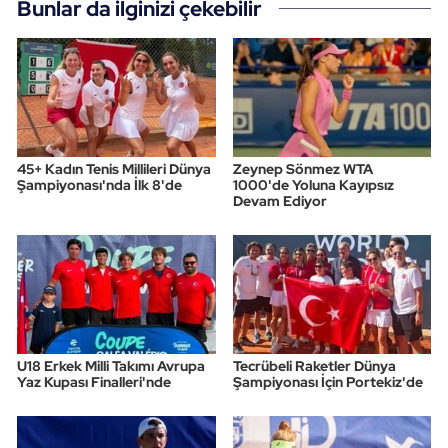
Bunlar da ilginizi çekebilir
45+ Kadın Tenis Millileri Dünya
Zeynep Sönmez WTA
Şampiyonası'nda İlk 8'de
1000'de Yoluna Kayıpsız
Devam Ediyor
U18 Erkek Milli Takımı Avrupa
Tecrübeli Raketler Dünya
Yaz Kupası Finalleri'nde
Şampiyonası İçin Portekiz'de