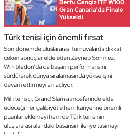
Berfu Cengiz ITF W100
Kempo
Gran Canaria'da Finale
Yükseldi
Kick Boks
Türk tenisi için önemli fırsat
Kürek
Son dönemde uluslararası turnuvalarda dikkat
Masa Tenisi
çeken sonuçlar elde eden Zeynep Sönmez,
Wimbledon'da da başarılı performansını
Modern Pentatlon
sürdürerek dünya sıralamasında yükselişini
Motor Sporları
devam ettirmeyi amaçlıyor.
Muay Thai
Milli tenisçi, Grand Slam atmosferinde elde
edeceği her galibiyetle hem kariyerine önemli
Okçuluk
puanlar eklemeyi hem de Türk tenisinin
uluslararası alandaki başarısını ileriye taşımayı
Optimist