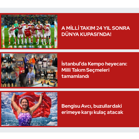
Triatlon
A MİLLİ TAKIM 24 YIL SONRA
Voleybol
DÜNYA KUPASI’NDA!
Vücut Geliştirme Fitness
Wushu Kungfu
İstanbul’da Kempo heyecanı:
Milli Takım Seçmeleri
Yelken
tamamlandı
Yüzme
Bengisu Avcı, buzullardaki
erimeye karşı kulaç atacak