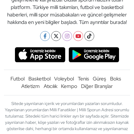
platform. Türkiye milli takımları, futbol ve basketbol
haberleri, milli spor müsabakaları ve güncel gelişmeler
hakkında en yeni bilgiler başladı. Tüm ayrıntılar burada!
Futbol
Basketbol
Voleybol
Tenis
Güreş
Boks
Atletizm
Atıcılık
Kempo
Diğer Branşlar
Sitede yayınlanan içerik ve yorumlardan yazarları sorumludur.
Yayınlanan yorumlardan Milli Fanatikler | Milli Sporun Adresi sorumlu
tutulamaz. Sitedeki tüm harici linkler ayrı bir sayfada açılır. Sitemizde
yayınlanan haber, köşe yazıları ve fotoğraflar izin alınmaksızın kaynak
gösterilse dahi, herhangi bir ortamda kullanılamaz ve yayınlanamaz