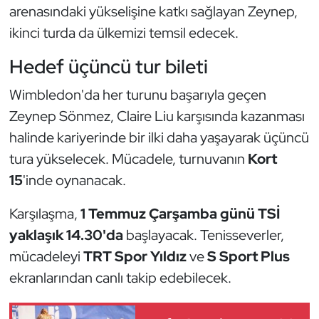
Güreş
arenasındaki yükselişine katkı sağlayan Zeynep,
ikinci turda da ülkemizi temsil edecek.
Halter
Hedef üçüncü tur bileti
Hava Sporları
Wimbledon'da her turunu başarıyla geçen
Hentbol
Zeynep Sönmez, Claire Liu karşısında kazanması
halinde kariyerinde bir ilki daha yaşayarak üçüncü
İşitme Engelli Sporcular
tura yükselecek. Mücadele, turnuvanın
Kort
15
'inde oynanacak.
Judo ve Kuraş
Karşılaşma,
1 Temmuz Çarşamba günü TSİ
Kano ve Rafting
yaklaşık 14.30'da
başlayacak. Tenisseverler,
mücadeleyi
TRT Spor Yıldız
ve
S Sport Plus
Karate
ekranlarından canlı takip edebilecek.
Kayak