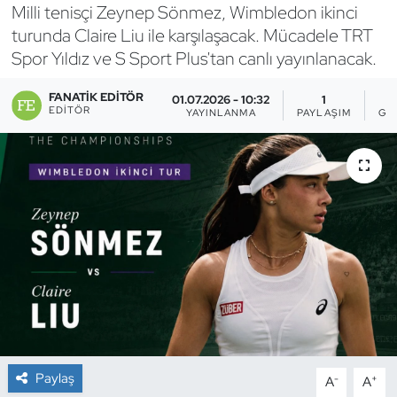
Milli tenisçi Zeynep Sönmez, Wimbledon ikinci
Bocce Bowling Dart
turunda Claire Liu ile karşılaşacak. Mücadele TRT
Spor Yıldız ve S Sport Plus'tan canlı yayınlanacak.
Boks
FANATIK EDITÖR
01.07.2026 - 10:32
1
EDITÖR
YAYINLANMA
PAYLAŞIM
GÖ
Briç
Buz Hokeyi
Buz Pateni
Çim Hokeyi
Cimnastik
Curling
Paylaş
-
+
A
A
Dağcılık