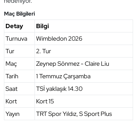
hedefliyor.
Oryantiring
Maç Bilgileri
Özel Sporcular
Detay
Bilgi
Turnuva
Wimbledon 2026
Paralimpik
Tur
2. Tur
Ragbi
Maç
Zeynep Sönmez - Claire Liu
Satranç
Tarih
1 Temmuz Çarşamba
Su Topu
Saat
TSİ yaklaşık 14.30
Kort
Kort 15
Sualtı Sporları
Yayın
TRT Spor Yıldız, S Sport Plus
Tekvando
Tenis