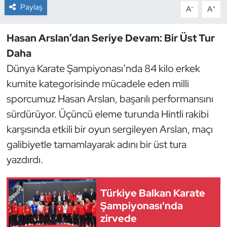
Paylaş
-
+
A
A
Dans Sporları
Hasan Arslan’dan Seriye Devam: Bir Üst Tur
Dövüş Sanatı
Daha
Dünya Karate Şampiyonası’nda 84 kilo erkek
E-Spor
kumite kategorisinde mücadele eden milli
sporcumuz Hasan Arslan, başarılı performansını
Eskrim
sürdürüyor. Üçüncü eleme turunda Hintli rakibi
Futbol
karşısında etkili bir oyun sergileyen Arslan, maçı
galibiyetle tamamlayarak adını bir üst tura
Futsal
yazdırdı.
Genel
Türkiye Balkan Karate
Şampiyonası'nda
Golf
zirvede