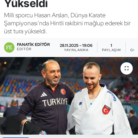
Yükseldi
Bocce Bowling Dart
Milli sporcu Hasan Arslan, Dünya Karate
Şampiyonası’nda Hintli rakibini mağlup ederek bir
Boks
üst tura yükseldi.
Briç
FANATIK EDITÖR
28.11.2025 - 19:06
1
EDITÖR
YAYINLANMA
PAYLAŞIM
GÖS
Buz Hokeyi
Buz Pateni
Çim Hokeyi
Cimnastik
Curling
Dağcılık