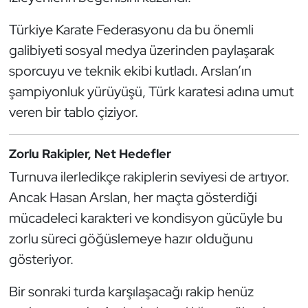
Kempo
Türkiye Karate Federasyonu da bu önemli
Kick Boks
galibiyeti sosyal medya üzerinden paylaşarak
sporcuyu ve teknik ekibi kutladı. Arslan’ın
Kürek
şampiyonluk yürüyüşü, Türk karatesi adına umut
veren bir tablo çiziyor.
Masa Tenisi
Modern Pentatlon
Zorlu Rakipler, Net Hedefler
Turnuva ilerledikçe rakiplerin seviyesi de artıyor.
Motor Sporları
Ancak Hasan Arslan, her maçta gösterdiği
mücadeleci karakteri ve kondisyon gücüyle bu
Muay Thai
zorlu süreci göğüslemeye hazır olduğunu
Okçuluk
gösteriyor.
Bir sonraki turda karşılaşacağı rakip henüz
Optimist