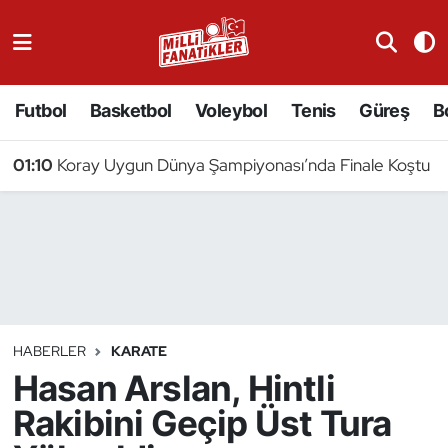
Atıcılık
Futbol
Basketbol
Voleybol
Tenis
Güreş
B
Atletizm
01:10
Koray Uygun Dünya Şampiyonası’nda Finale Koştu
Badminton
Basketbol
Beyzbol
Bilardo
HABERLER
KARATE
Hasan Arslan, Hintli
Binicilik
Rakibini Geçip Üst Tura
Bisiklet