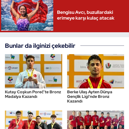
Triatlon
Bengisu Avcı, buzullardaki
erimeye karşı kulaç atacak
Voleybol
Vücut Geliştirme Fitness
Bunlar da ilginizi çekebilir
Wushu Kungfu
Yelken
Yüzme
Kutay Coşkun Poreč’te Bronz
Berke Ulaş Ayten Dünya
Madalya Kazandı
Gençlik Ligi'nde Bronz
Kazandı