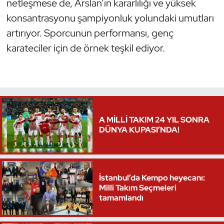
netleşmese de, Arslan’ın kararlılığı ve yüksek
Oryantiring
konsantrasyonu şampiyonluk yolundaki umutları
artırıyor. Sporcunun performansı, genç
Özel Sporcular
karateciler için de örnek teşkil ediyor.
Paralimpik
Ragbi
Satranç
A MİLLİ TAKIM 24 YIL SONRA
DÜNYA KUPASI’NDA!
Su Topu
Sualtı Sporları
İstanbul’da Kempo heyecanı:
Milli Takım Seçmeleri
Tekvando
tamamlandı
Tenis