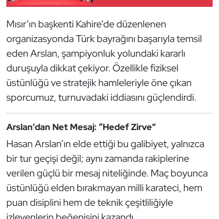
Güreş
Mısır’ın başkenti Kahire’de düzenlenen
Halter
organizasyonda Türk bayrağını başarıyla temsil
eden Arslan, şampiyonluk yolundaki kararlı
Hava Sporları
duruşuyla dikkat çekiyor. Özellikle fiziksel
Hentbol
üstünlüğü ve stratejik hamleleriyle öne çıkan
sporcumuz, turnuvadaki iddiasını güçlendirdi.
İşitme Engelli Sporcular
Arslan’dan Net Mesaj: “Hedef Zirve”
Judo ve Kuraş
Hasan Arslan’ın elde ettiği bu galibiyet, yalnızca
Kano ve Rafting
bir tur geçişi değil; aynı zamanda rakiplerine
verilen güçlü bir mesaj niteliğinde. Maç boyunca
Karate
üstünlüğü elden bırakmayan milli karateci, hem
puan disiplini hem de teknik çeşitliliğiyle
Kayak
izleyenlerin beğenisini kazandı.