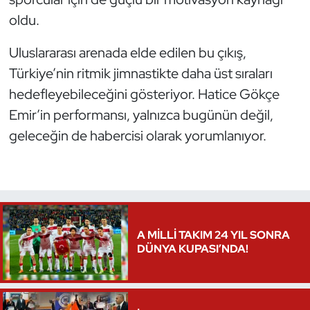
oldu.
Triatlon
Uluslararası arenada elde edilen bu çıkış,
Voleybol
Türkiye’nin ritmik jimnastikte daha üst sıraları
hedefleyebileceğini gösteriyor. Hatice Gökçe
Vücut Geliştirme Fitness
Emir’in performansı, yalnızca bugünün değil,
Wushu Kungfu
geleceğin de habercisi olarak yorumlanıyor.
Yelken
Yüzme
A MİLLİ TAKIM 24 YIL SONRA
DÜNYA KUPASI’NDA!