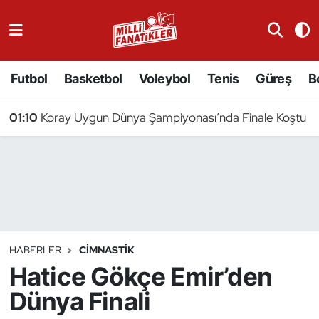
Atıcılık
Futbol
Basketbol
Voleybol
Tenis
Güreş
B
Atletizm
01:10
Koray Uygun Dünya Şampiyonası’nda Finale Koştu
Badminton
Basketbol
Beyzbol
Bilardo
HABERLER
CIMNASTIK
Hatice Gökçe Emir’den
Binicilik
Dünya Finali
Bisiklet