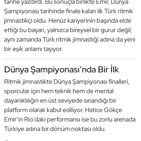
tarihe yazdırdı. Bu sonuçla birlikte Emir, Dünya
Güreş
Şampiyonası tarihinde finale kalan ilk Türk ritmik
Halter
jimnastikçi oldu. Henüz kariyerinin başında elde
ettiği bu başarı, yalnızca bireysel bir gurur değil;
Hava Sporları
aynı zamanda Türk ritmik jimnastiği adına da yeni
bir eşik anlamı taşıyor.
Hentbol
İşitme Engelli Sporcular
Dünya Şampiyonası’nda Bir İlk
Ritmik jimnastikte Dünya Şampiyonası finalleri,
Judo ve Kuraş
sporcular için hem teknik hem de mental
Kano ve Rafting
dayanıklılığın en üst seviyede sınandığı bir
platform olarak kabul ediliyor. Hatice Gökçe
Karate
Emir’in Rio’daki performansı ise bu zorlu arenada
Türkiye adına bir dönüm noktası oldu.
Kayak