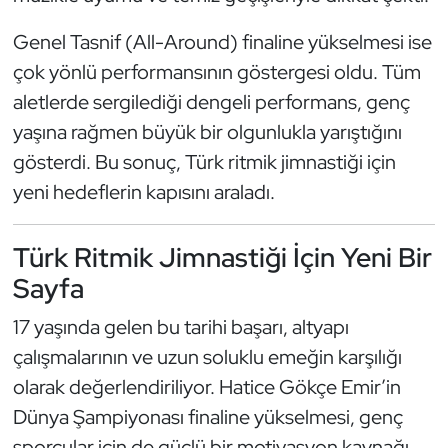
Oryantiring
Genel Tasnif (All-Around) finaline yükselmesi ise
çok yönlü performansının göstergesi oldu. Tüm
Özel Sporcular
aletlerde sergilediği dengeli performans, genç
yaşına rağmen büyük bir olgunlukla yarıştığını
Paralimpik
gösterdi. Bu sonuç, Türk ritmik jimnastiği için
Ragbi
yeni hedeflerin kapısını araladı.
Satranç
Türk Ritmik Jimnastiği İçin Yeni Bir
Sayfa
Su Topu
17 yaşında gelen bu tarihi başarı, altyapı
Sualtı Sporları
çalışmalarının ve uzun soluklu emeğin karşılığı
olarak değerlendiriliyor. Hatice Gökçe Emir’in
Tekvando
Dünya Şampiyonası finaline yükselmesi, genç
Tenis
sporcular için de güçlü bir motivasyon kaynağı