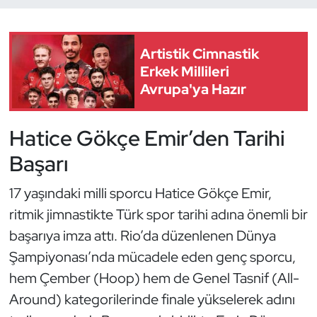
Dans Sporları
Artistik Cimnastik
Dövüş Sanatı
Erkek Millileri
Avrupa'ya Hazır
E-Spor
Hatice Gökçe Emir’den Tarihi
Eskrim
Başarı
Futbol
17 yaşındaki milli sporcu Hatice Gökçe Emir,
ritmik jimnastikte Türk spor tarihi adına önemli bir
Futsal
başarıya imza attı. Rio’da düzenlenen Dünya
Genel
Şampiyonası’nda mücadele eden genç sporcu,
hem Çember (Hoop) hem de Genel Tasnif (All-
Golf
Around) kategorilerinde finale yükselerek adını