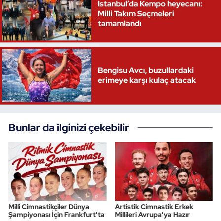
İstanbul’da Kempo heyecanı:
Milli Takım Seçmeleri
tamamlandı
Bengisu Avcı, buzullardaki
erimeye karşı kulaç atacak
Bunlar da ilginizi çekebilir
Milli Cimnastikçiler Dünya
Artistik Cimnastik Erkek
Şampiyonası İçin Frankfurt'ta
Millileri Avrupa'ya Hazır