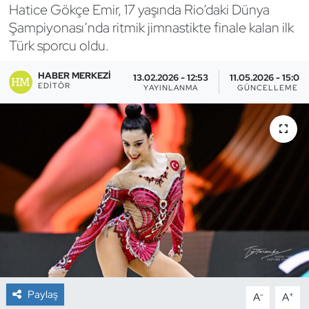
Hatice Gökçe Emir, 17 yaşında Rio’daki Dünya
Bocce Bowling Dart
Şampiyonası’nda ritmik jimnastikte finale kalan ilk
Türk sporcu oldu.
Boks
HABER MERKEZI
13.02.2026 - 12:53
11.05.2026 - 15:03
EDITÖR
YAYINLANMA
GÜNCELLEME
Briç
Buz Hokeyi
Buz Pateni
Çim Hokeyi
Cimnastik
Curling
Paylaş
-
+
A
A
Dağcılık