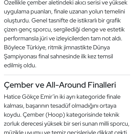
Özellikle çember aletindeki akıcı serisi ve yüksek
Kempo
uygulama puanları, finale uzanan yolun temelini
oluşturdu. Genel tasnifte de istikrarlı bir grafik
Kick Boks
çizen genç sporcu, sergilediği denge ve estetik
Kürek
performansla jüri ve izleyicilerden tam not aldı.
Böylece Türkiye, ritmik jimnastikte Dünya
Masa Tenisi
Şampiyonası final sahnesinde ilk kez temsil
edilmiş oldu.
Modern Pentatlon
Motor Sporları
Çember ve All-Around Finalleri
Hatice Gökçe Emir’in iki ayrı kategoride finale
Muay Thai
kalması, başarının tesadüf olmadığını ortaya
Okçuluk
koydu. Çember (Hoop) kategorisinde teknik
zorluk derecesi yüksek bir seri sunan milli sporcu,
Optimist
müzikle uyumu ve temiz geçişleriyle dikkat çekti.