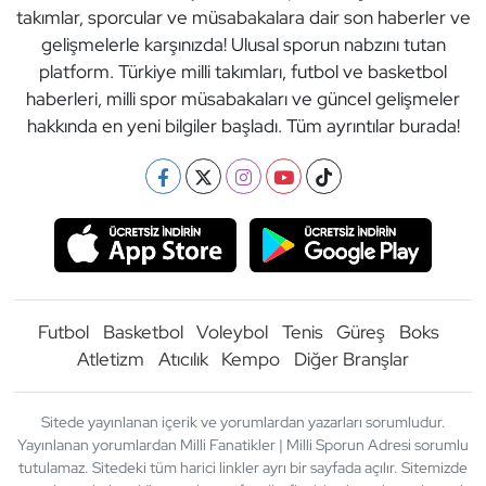
takımlar, sporcular ve müsabakalara dair son haberler ve
gelişmelerle karşınızda! Ulusal sporun nabzını tutan
platform. Türkiye milli takımları, futbol ve basketbol
haberleri, milli spor müsabakaları ve güncel gelişmeler
hakkında en yeni bilgiler başladı. Tüm ayrıntılar burada!
Futbol
Basketbol
Voleybol
Tenis
Güreş
Boks
Atletizm
Atıcılık
Kempo
Diğer Branşlar
Sitede yayınlanan içerik ve yorumlardan yazarları sorumludur.
Yayınlanan yorumlardan Milli Fanatikler | Milli Sporun Adresi sorumlu
tutulamaz. Sitedeki tüm harici linkler ayrı bir sayfada açılır. Sitemizde