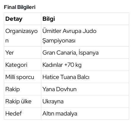
Final Bilgileri
Triatlon
Detay
Bilgi
Voleybol
Organizasyo
Ümitler Avrupa Judo
n
Şampiyonası
Vücut Geliştirme Fitness
Yer
Gran Canaria, İspanya
Wushu Kungfu
Kategori
Kadınlar +70 kg
Yelken
Milli sporcu
Hatice Tuana Balcı
Yüzme
Rakip
Yana Dovhun
Rakip ülke
Ukrayna
Hedef
Altın madalya