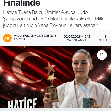
Finalinde
Bocce Bowling Dart
Hatice Tuana Balcı, Ümitler Avrupa Judo
Şampiyonası’nda +70 kiloda finale yükseldi. Milli
Boks
judocu, altın için Yana Dovhun ile karşılaşacak.
Briç
MILLI FANATIKLER EDITÖR
02.07.2026 - 12:12
1
EDITÖR
YAYINLANMA
PAYLAŞ
Buz Hokeyi
Buz Pateni
Çim Hokeyi
Cimnastik
Curling
Dağcılık