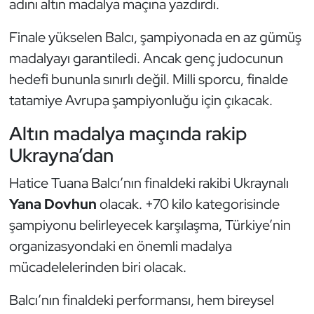
adını altın madalya maçına yazdırdı.
Güreş
Finale yükselen Balcı, şampiyonada en az gümüş
Halter
madalyayı garantiledi. Ancak genç judocunun
Hava Sporları
hedefi bununla sınırlı değil. Milli sporcu, finalde
tatamiye Avrupa şampiyonluğu için çıkacak.
Hentbol
Altın madalya maçında rakip
İşitme Engelli Sporcular
Ukrayna’dan
Hatice Tuana Balcı’nın finaldeki rakibi Ukraynalı
Judo ve Kuraş
Yana Dovhun
olacak. +70 kilo kategorisinde
Kano ve Rafting
şampiyonu belirleyecek karşılaşma, Türkiye’nin
organizasyondaki en önemli madalya
Karate
mücadelelerinden biri olacak.
Kayak
Balcı’nın finaldeki performansı, hem bireysel