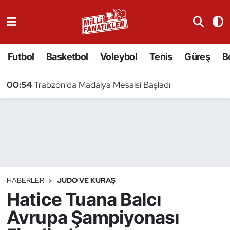
Atıcılık
Futbol
Basketbol
Voleybol
Tenis
Güreş
B
Atletizm
00:54
Trabzon'da Madalya Mesaisi Başladı
Badminton
Basketbol
Beyzbol
Bilardo
HABERLER
JUDO VE KURAŞ
Hatice Tuana Balcı
Binicilik
Avrupa Şampiyonası
Bisiklet