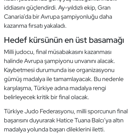
iddiasını güçlendirdi. Ay-yıldızlı ekip, Gran
Oryantiring
Canaria’da bir Avrupa şampiyonluğu daha
Özel Sporcular
kazanma fırsatı yakaladı.
Hedef kürsünün en üst basamağı
Paralimpik
Milli judocu, final müsabakasını kazanması
Ragbi
halinde Avrupa şampiyonu unvanını alacak.
Kaybetmesi durumunda ise organizasyonu
Satranç
gümüş madalya ile tamamlayacak. Bu nedenle
Su Topu
karşılaşma, Türkiye adına madalya rengi
belirleyecek kritik bir final olacak.
Sualtı Sporları
Türkiye Judo Federasyonu, milli sporcunun final
Tekvando
başarısını duyurarak Hatice Tuana Balcı’ya altın
madalya yolunda başarı dileklerini iletti.
Tenis