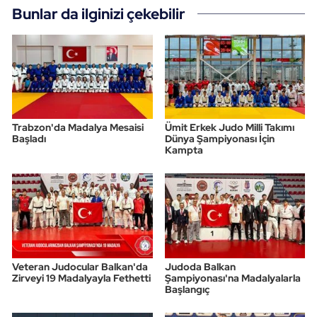
Bunlar da ilginizi çekebilir
Trabzon'da Madalya Mesaisi
Ümit Erkek Judo Milli Takımı
Başladı
Dünya Şampiyonası İçin
Kampta
Veteran Judocular Balkan'da
Judoda Balkan
Zirveyi 19 Madalyayla Fethetti
Şampiyonası'na Madalyalarla
Başlangıç