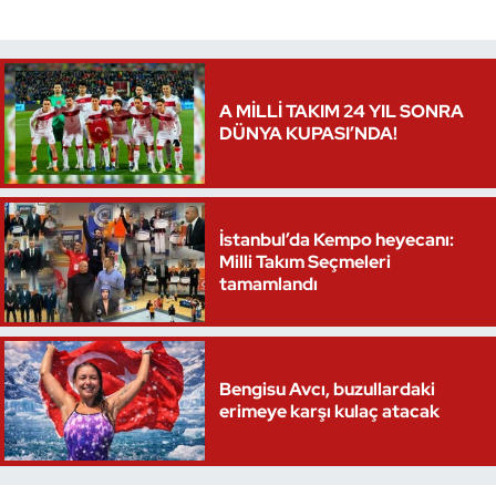
A MİLLİ TAKIM 24 YIL SONRA
DÜNYA KUPASI’NDA!
İstanbul’da Kempo heyecanı:
Milli Takım Seçmeleri
tamamlandı
Bengisu Avcı, buzullardaki
erimeye karşı kulaç atacak