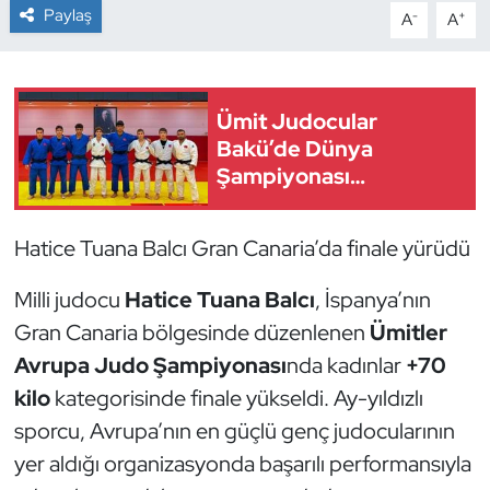
Paylaş
-
+
A
A
Dans Sporları
Dövüş Sanatı
Ümit Judocular
Bakü’de Dünya
E-Spor
Şampiyonası
Mesaisinde
Eskrim
Hatice Tuana Balcı Gran Canaria’da finale yürüdü
Futbol
Milli judocu
Hatice Tuana Balcı
, İspanya’nın
Futsal
Gran Canaria bölgesinde düzenlenen
Ümitler
Avrupa Judo Şampiyonası
nda kadınlar
+70
Genel
kilo
kategorisinde finale yükseldi. Ay-yıldızlı
sporcu, Avrupa’nın en güçlü genç judocularının
Golf
yer aldığı organizasyonda başarılı performansıyla