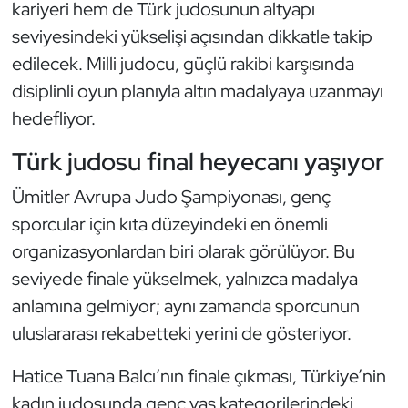
kariyeri hem de Türk judosunun altyapı
Kempo
seviyesindeki yükselişi açısından dikkatle takip
edilecek. Milli judocu, güçlü rakibi karşısında
Kick Boks
disiplinli oyun planıyla altın madalyaya uzanmayı
Kürek
hedefliyor.
Türk judosu final heyecanı yaşıyor
Masa Tenisi
Ümitler Avrupa Judo Şampiyonası, genç
Modern Pentatlon
sporcular için kıta düzeyindeki en önemli
Motor Sporları
organizasyonlardan biri olarak görülüyor. Bu
seviyede finale yükselmek, yalnızca madalya
Muay Thai
anlamına gelmiyor; aynı zamanda sporcunun
uluslararası rekabetteki yerini de gösteriyor.
Okçuluk
Hatice Tuana Balcı’nın finale çıkması, Türkiye’nin
Optimist
kadın judosunda genç yaş kategorilerindeki