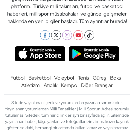
platform. Türkiye milli takımları, futbol ve basketbol
haberleri, milli spor müsabakaları ve güncel gelişmeler
hakkında en yeni bilgiler başladı. Tüm ayrıntılar burada!
Futbol
Basketbol
Voleybol
Tenis
Güreş
Boks
Atletizm
Atıcılık
Kempo
Diğer Branşlar
Sitede yayınlanan içerik ve yorumlardan yazarları sorumludur.
Yayınlanan yorumlardan Milli Fanatikler | Milli Sporun Adresi sorumlu
tutulamaz. Sitedeki tüm harici linkler ayrı bir sayfada açılır. Sitemizde
yayınlanan haber, köşe yazıları ve fotoğraflar izin alınmaksızın kaynak
gösterilse dahi, herhangi bir ortamda kullanılamaz ve yayınlanamaz