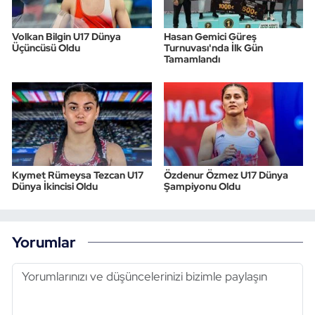
Volkan Bilgin U17 Dünya
Hasan Gemici Güreş
Üçüncüsü Oldu
Turnuvası'nda İlk Gün
Tamamlandı
Kıymet Rümeysa Tezcan U17
Özdenur Özmez U17 Dünya
Dünya İkincisi Oldu
Şampiyonu Oldu
Yorumlar