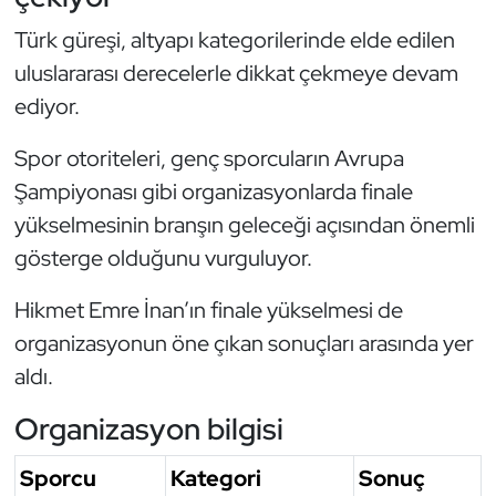
Oryantiring
Türk güreşi, altyapı kategorilerinde elde edilen
uluslararası derecelerle dikkat çekmeye devam
Özel Sporcular
ediyor.
Paralimpik
Spor otoriteleri, genç sporcuların Avrupa
Şampiyonası gibi organizasyonlarda finale
Ragbi
yükselmesinin branşın geleceği açısından önemli
gösterge olduğunu vurguluyor.
Satranç
Hikmet Emre İnan’ın finale yükselmesi de
Su Topu
organizasyonun öne çıkan sonuçları arasında yer
Sualtı Sporları
aldı.
Organizasyon bilgisi
Tekvando
Sporcu
Kategori
Sonuç
Tenis