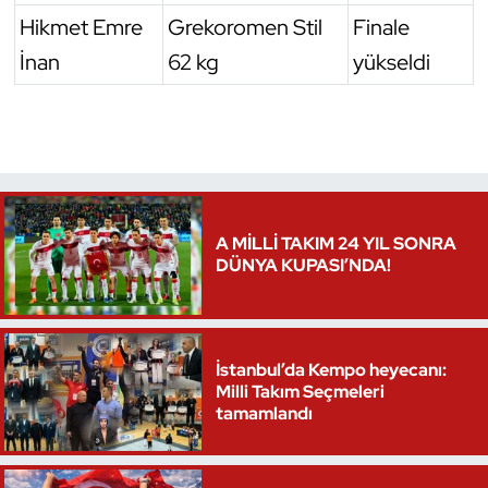
Hikmet Emre
Grekoromen Stil
Finale
Triatlon
İnan
62 kg
yükseldi
Voleybol
Vücut Geliştirme Fitness
Wushu Kungfu
A MİLLİ TAKIM 24 YIL SONRA
Yelken
DÜNYA KUPASI’NDA!
Yüzme
İstanbul’da Kempo heyecanı:
Milli Takım Seçmeleri
tamamlandı