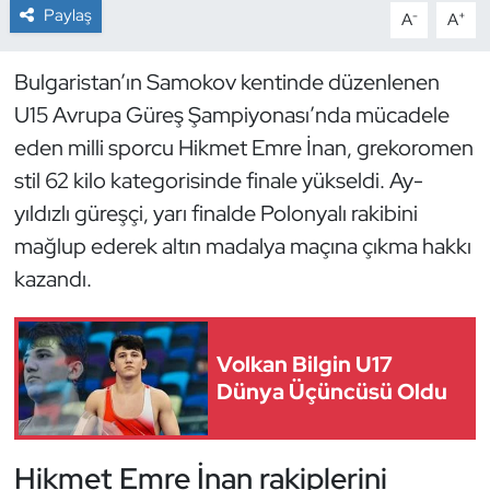
Paylaş
-
+
A
A
Dans Sporları
Bulgaristan’ın Samokov kentinde düzenlenen
Dövüş Sanatı
U15 Avrupa Güreş Şampiyonası’nda mücadele
eden milli sporcu Hikmet Emre İnan, grekoromen
E-Spor
stil 62 kilo kategorisinde finale yükseldi. Ay-
yıldızlı güreşçi, yarı finalde Polonyalı rakibini
Eskrim
mağlup ederek altın madalya maçına çıkma hakkı
Futbol
kazandı.
Futsal
Volkan Bilgin U17
Genel
Dünya Üçüncüsü Oldu
Golf
Hikmet Emre İnan rakiplerini