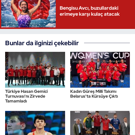
Bengisu Avcı, buzullardaki
erimeye karşı kulaç atacak
Bunlar da ilginizi çekebilir
Türkiye Hasan Gemici
Kadın Güreş Milli Takımı
Turnuvası'nı Zirvede
Belarus'ta Kürsüye Çıktı
Tamamladı