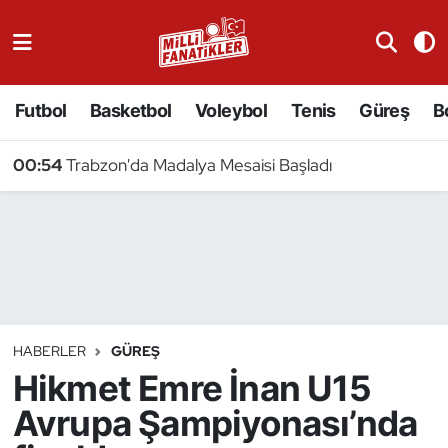
Atıcılık
Futbol
Basketbol
Voleybol
Tenis
Güreş
B
Atletizm
00:54
Trabzon'da Madalya Mesaisi Başladı
Badminton
Basketbol
Beyzbol
Bilardo
HABERLER
GÜREŞ
Hikmet Emre İnan U15
Binicilik
Avrupa Şampiyonası’nda
Bisiklet