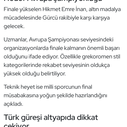
Kempo
Finale yükselen Hikmet Emre İnan, altın madalya
mücadelesinde Gürcü rakibiyle karşı karşıya
Kick Boks
gelecek.
Kürek
Uzmanlar, Avrupa Şampiyonası seviyesindeki
organizasyonlarda finale kalmanın önemli başarı
Masa Tenisi
olduğunu ifade ediyor. Özellikle grekoromen stil
Modern Pentatlon
kategorilerinde rekabet seviyesinin oldukça
yüksek olduğu belirtiliyor.
Motor Sporları
Teknik heyet ise milli sporcunun final
Muay Thai
müsabakasına yoğun şekilde hazırlandığını
açıkladı.
Okçuluk
Türk güreşi altyapıda dikkat
Optimist
çekiyor