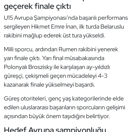
Güreş
geçerek finale çıktı
U15 Avrupa Şampiyonası’nda başarılı performans
Halter
sergileyen Hikmet Emre İnan, ilk turda Belaruslu
Hava Sporları
rakibini mağlup ederek üst tura yükseldi.
Hentbol
Milli sporcu, ardından Rumen rakibini yenerek
yarı finale çıktı. Yarı final müsabakasında
İşitme Engelli Sporcular
Polonyalı Broszisky ile karşılaşan ay-yıldızlı
güreşçi, çekişmeli geçen mücadeleyi 4-3
Judo ve Kuraş
kazanarak finale yükselmeyi başardı.
Kano ve Rafting
Güreş otoriteleri, genç yaş kategorilerinde elde
edilen uluslararası başarıların sporcuların gelişimi
Karate
açısından büyük önem taşıdığını belirtiyor.
Kayak
Hedef Avrupa şampiyonluğu