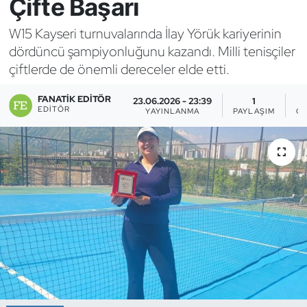
Çifte Başarı
Bocce Bowling Dart
W15 Kayseri turnuvalarında İlay Yörük kariyerinin
dördüncü şampiyonluğunu kazandı. Milli tenisçiler
Boks
çiftlerde de önemli dereceler elde etti.
Briç
FANATIK EDITÖR
23.06.2026 - 23:39
1
EDITÖR
YAYINLANMA
PAYLAŞIM
G
Buz Hokeyi
Buz Pateni
Çim Hokeyi
Cimnastik
Curling
Dağcılık