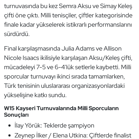
turnuvasında bu kez Semra Aksu ve Simay Keleş
Oryantiring
çifti öne çıktı. Milli tenisçiler, çiftler kategorisinde
finale kadar yükselerek istikrarlı performanslarını
Özel Sporcular
sürdürdü.
Paralimpik
Final karşılaşmasında Julia Adams ve Allison
Ragbi
Nicole Isaacs ikilisiyle karşılaşan Aksu/Keleş çifti,
mücadeleyi 7-5 ve 6-4'lük setlerle kaybetti. Milli
Satranç
sporcular turnuvayı ikinci sırada tamamlarken,
Türk tenisinin uluslararası organizasyonlardaki
Su Topu
yükselişine katkı sundu.
Sualtı Sporları
W15 Kayseri Turnuvalarında Milli Sporcuların
Sonuçları
Tekvando
İlay Yörük: Teklerde şampiyon
Zeynep İlker / Elena Utkina: Çiftlerde finalist
Tenis