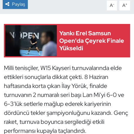
Paylaş
-
+
A
A
Dans Sporları
Dövüş Sanatı
Yankı Erel Samsun
Open'da Çeyrek Finale
E-Spor
Yükseldi
Eskrim
Milli tenisçiler, W15 Kayseri turnuvalarında elde
Futbol
ettikleri sonuçlarla dikkat çekti. 8 Haziran
haftasında korta çıkan İlay Yörük, finalde
Futsal
turnuvanın 2 numaralı seri başı Lan Mi'yi 6-0 ve
6-3'lük setlerle mağlup ederek kariyerinin
Genel
dördüncü tekler şampiyonluğunu kazandı. Genç
Golf
raket, turnuva boyunca sergilediği etkili
performansı kupayla taçlandırdı.