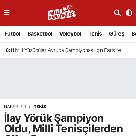
Atıcılık
Futbol
Basketbol
Voleybol
Tenis
Güreş
B
Atletizm
18:11
Milli Yüzücüler Avrupa Şampiyonası İçin Paris’te
Badminton
Basketbol
Beyzbol
Bilardo
HABERLER
TENIS
İlay Yörük Şampiyon
Binicilik
Oldu, Milli Tenisçilerden
Bisiklet