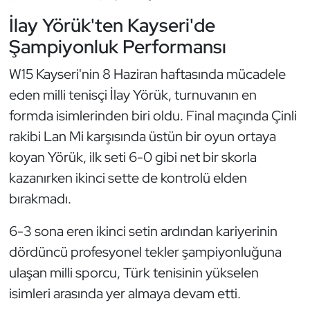
Güreş
İlay Yörük'ten Kayseri'de
Halter
Şampiyonluk Performansı
W15 Kayseri'nin 8 Haziran haftasında mücadele
Hava Sporları
eden milli tenisçi İlay Yörük, turnuvanın en
Hentbol
formda isimlerinden biri oldu. Final maçında Çinli
rakibi Lan Mi karşısında üstün bir oyun ortaya
İşitme Engelli Sporcular
koyan Yörük, ilk seti 6-0 gibi net bir skorla
kazanırken ikinci sette de kontrolü elden
Judo ve Kuraş
bırakmadı.
Kano ve Rafting
6-3 sona eren ikinci setin ardından kariyerinin
dördüncü profesyonel tekler şampiyonluğuna
Karate
ulaşan milli sporcu, Türk tenisinin yükselen
Kayak
isimleri arasında yer almaya devam etti.