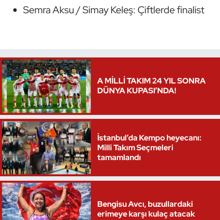
Semra Aksu / Simay Keleş: Çiftlerde finalist
Triatlon
Voleybol
Vücut Geliştirme Fitness
A MİLLİ TAKIM 24 YIL SONRA
DÜNYA KUPASI’NDA!
Wushu Kungfu
Yelken
İstanbul’da Kempo heyecanı:
Yüzme
Milli Takım Seçmeleri
tamamlandı
Bengisu Avcı, buzullardaki
erimeye karşı kulaç atacak