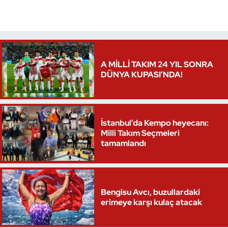
Triatlon
Voleybol
A MİLLİ TAKIM 24 YIL SONRA
Vücut Geliştirme Fitness
DÜNYA KUPASI’NDA!
Wushu Kungfu
İstanbul’da Kempo heyecanı:
Yelken
Milli Takım Seçmeleri
tamamlandı
Yüzme
Bengisu Avcı, buzullardaki
erimeye karşı kulaç atacak