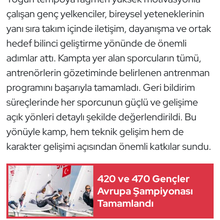
Kempo
çalışan genç yelkenciler, bireysel yeteneklerinin
yanı sıra takım içinde iletişim, dayanışma ve ortak
Kick Boks
hedef bilinci geliştirme yönünde de önemli
adımlar attı. Kampta yer alan sporcuların tümü,
Kürek
antrenörlerin gözetiminde belirlenen antrenman
Masa Tenisi
programını başarıyla tamamladı. Geri bildirim
süreçlerinde her sporcunun güçlü ve gelişime
Modern Pentatlon
açık yönleri detaylı şekilde değerlendirildi. Bu
yönüyle kamp, hem teknik gelişim hem de
Motor Sporları
karakter gelişimi açısından önemli katkılar sundu.
Muay Thai
420 ve 470 Gençler
Okçuluk
Avrupa Şampiyonası
Tamamlandı
Optimist