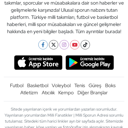
takımlar, sporcular ve müsabakalara dair son haberler ve
gelişmelerle karşınızda! Ulusal sporun nabzını tutan
platform. Türkiye milli takımları, futbol ve basketbol
haberleri, milli spor müsabakaları ve güncel gelişmeler
hakkında en yeni bilgiler başladı. Tüm ayrıntılar burada!
Futbol
Basketbol
Voleybol
Tenis
Güreş
Boks
Atletizm
Atıcılık
Kempo
Diğer Branşlar
Sitede yayınlanan içerik ve yorumlardan yazarları sorumludur.
Yayınlanan yorumlardan Milli Fanatikler | Milli Sporun Adresi sorumlu
tutulamaz. Sitedeki tüm harici linkler ayrı bir sayfada açılır. Sitemizde
yayınlanan haber, köşe yazıları ve fotoğraflar izin alınmaksızın kaynak