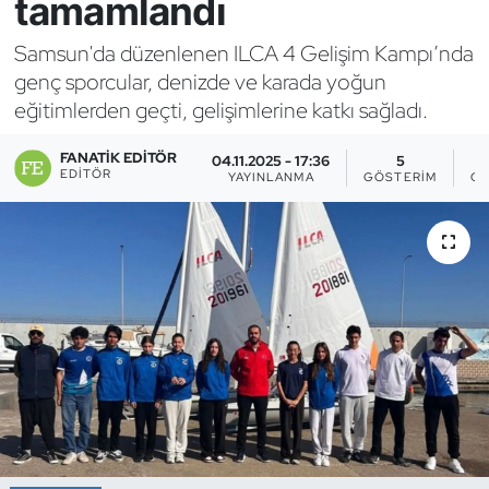
tamamlandı
Bocce Bowling Dart
Samsun'da düzenlenen ILCA 4 Gelişim Kampı’nda
genç sporcular, denizde ve karada yoğun
Boks
eğitimlerden geçti, gelişimlerine katkı sağladı.
Briç
FANATIK EDITÖR
04.11.2025 - 17:36
5
EDITÖR
YAYINLANMA
GÖSTERIM
OK
Buz Hokeyi
Buz Pateni
Çim Hokeyi
Cimnastik
Curling
Dağcılık