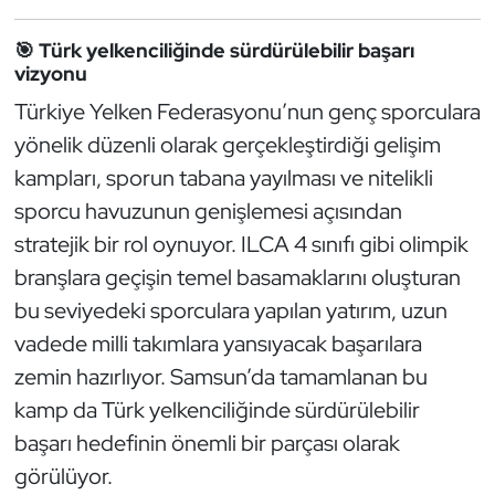
Oryantiring
🎯 Türk yelkenciliğinde sürdürülebilir başarı
vizyonu
Özel Sporcular
Türkiye Yelken Federasyonu’nun genç sporculara
yönelik düzenli olarak gerçekleştirdiği gelişim
Paralimpik
kampları, sporun tabana yayılması ve nitelikli
Ragbi
sporcu havuzunun genişlemesi açısından
stratejik bir rol oynuyor. ILCA 4 sınıfı gibi olimpik
Satranç
branşlara geçişin temel basamaklarını oluşturan
bu seviyedeki sporculara yapılan yatırım, uzun
Su Topu
vadede milli takımlara yansıyacak başarılara
Sualtı Sporları
zemin hazırlıyor. Samsun’da tamamlanan bu
kamp da Türk yelkenciliğinde sürdürülebilir
Tekvando
başarı hedefinin önemli bir parçası olarak
görülüyor.
Tenis