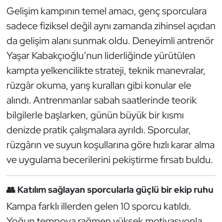
Güreş
Gelişim kampının temel amacı, genç sporculara
sadece fiziksel değil aynı zamanda zihinsel açıdan
Halter
da gelişim alanı sunmak oldu. Deneyimli antrenör
Hava Sporları
Yaşar Kabakçıoğlu’nun liderliğinde yürütülen
kampta yelkencilikte strateji, teknik manevralar,
Hentbol
rüzgâr okuma, yarış kuralları gibi konular ele
alındı. Antrenmanlar sabah saatlerinde teorik
İşitme Engelli Sporcular
bilgilerle başlarken, günün büyük bir kısmı
denizde pratik çalışmalara ayrıldı. Sporcular,
Judo ve Kuraş
rüzgârın ve suyun koşullarına göre hızlı karar alma
Kano ve Rafting
ve uygulama becerilerini pekiştirme fırsatı buldu.
Karate
👥 Katılım sağlayan sporcularla güçlü bir ekip ruhu
Kampa farklı illerden gelen 10 sporcu katıldı.
Kayak
Yoğun tempoya rağmen yüksek motivasyonla