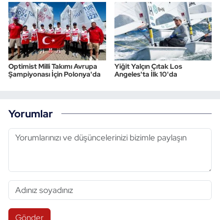
Optimist Milli Takımı Avrupa
Yiğit Yalçın Çıtak Los
Şampiyonası İçin Polonya'da
Angeles'ta İlk 10'da
Yorumlar
Gönder