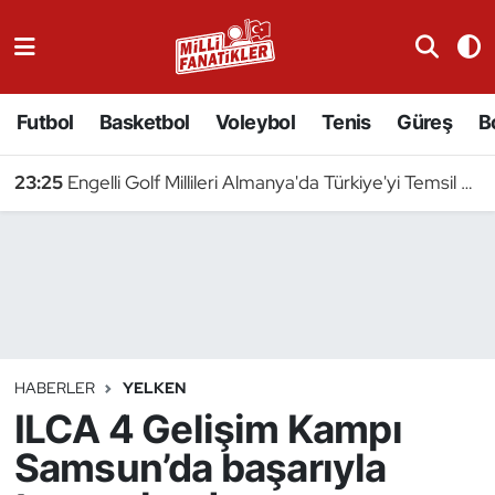
Atıcılık
Futbol
Basketbol
Voleybol
Tenis
Güreş
B
Atletizm
23:25
Engelli Golf Millileri Almanya'da Türkiye'yi Temsil Edecek
Badminton
Basketbol
Beyzbol
Bilardo
HABERLER
YELKEN
ILCA 4 Gelişim Kampı
Binicilik
Samsun’da başarıyla
Bisiklet