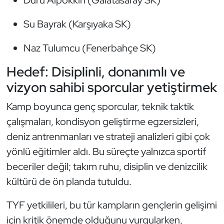
Oryantiring
Su Bayrak (Karşıyaka SK)
Özel Sporcular
Naz Tulumcu (Fenerbahçe SK)
Paralimpik
Hedef: Disiplinli, donanımlı ve
vizyon sahibi sporcular yetiştirmek
Ragbi
Kamp boyunca genç sporcular, teknik taktik
Satranç
çalışmaları, kondisyon geliştirme egzersizleri,
deniz antrenmanları ve strateji analizleri gibi çok
Su Topu
yönlü eğitimler aldı. Bu süreçte yalnızca sportif
beceriler değil; takım ruhu, disiplin ve denizcilik
Sualtı Sporları
kültürü de ön planda tutuldu.
Tekvando
TYF yetkilileri, bu tür kampların gençlerin gelişimi
Tenis
için kritik önemde olduğunu vurgularken,