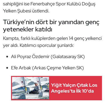
Güreş
sahipliğini ise Fenerbahçe Spor Kulübü Doğuş
Yelken Şubesi üstlendi.
Halter
Türkiye’nin dört bir yanından genç
Hava Sporları
yetenekler katıldı
Hentbol
Kampta, farklı kulüplerden gelen 14 genç yelkenci
yer aldı. Katılımcı sporcular şunlardı:
İşitme Engelli Sporcular
Ali Poyraz Özdemir (Galatasaray SK)
Judo ve Kuraş
Efe Arbak (Arkas Çeşme Yelken SK)
Kano ve Rafting
Yiğit Yalçın Çıtak Los
Karate
Angeles'ta İlk 10'da
Kayak