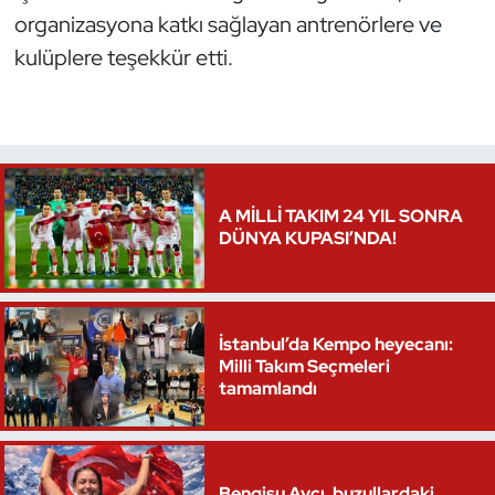
organizasyona katkı sağlayan antrenörlere ve
Triatlon
kulüplere teşekkür etti.
Voleybol
Vücut Geliştirme Fitness
Wushu Kungfu
A MİLLİ TAKIM 24 YIL SONRA
DÜNYA KUPASI’NDA!
Yelken
Yüzme
İstanbul’da Kempo heyecanı:
Milli Takım Seçmeleri
tamamlandı
Bengisu Avcı, buzullardaki