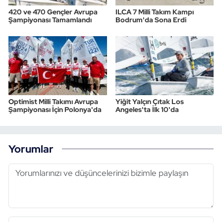
420 ve 470 Gençler Avrupa
ILCA 7 Milli Takım Kampı
Şampiyonası Tamamlandı
Bodrum'da Sona Erdi
Optimist Milli Takımı Avrupa
Yiğit Yalçın Çıtak Los
Şampiyonası İçin Polonya'da
Angeles'ta İlk 10'da
Yorumlar