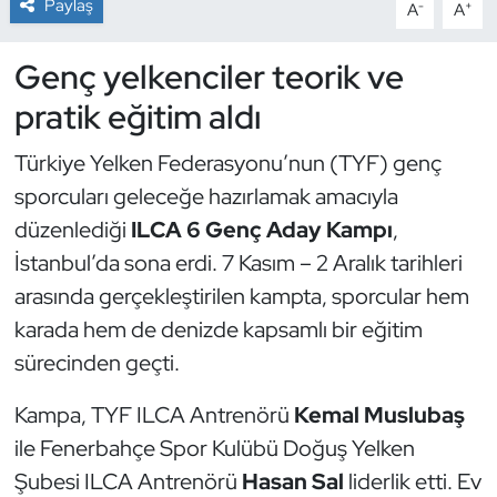
Paylaş
-
+
A
A
Dans Sporları
Genç yelkenciler teorik ve
pratik eğitim aldı
Dövüş Sanatı
Türkiye Yelken Federasyonu’nun (TYF) genç
E-Spor
sporcuları geleceğe hazırlamak amacıyla
Eskrim
düzenlediği
ILCA 6 Genç Aday Kampı
,
İstanbul’da sona erdi. 7 Kasım – 2 Aralık tarihleri
Futbol
arasında gerçekleştirilen kampta, sporcular hem
karada hem de denizde kapsamlı bir eğitim
Futsal
sürecinden geçti.
Genel
Kampa, TYF ILCA Antrenörü
Kemal Muslubaş
ile Fenerbahçe Spor Kulübü Doğuş Yelken
Golf
Şubesi ILCA Antrenörü
Hasan Sal
liderlik etti. Ev