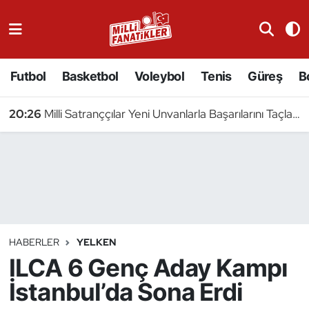
Atıcılık
Futbol
Basketbol
Voleybol
Tenis
Güreş
B
Atletizm
20:26
Milli Satranççılar Yeni Unvanlarla Başarılarını Taçlandırdı
Badminton
Basketbol
Beyzbol
Bilardo
HABERLER
YELKEN
ILCA 6 Genç Aday Kampı
Binicilik
İstanbul’da Sona Erdi
Bisiklet