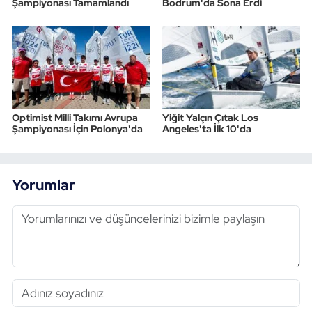
Şampiyonası Tamamlandı
Bodrum'da Sona Erdi
Optimist Milli Takımı Avrupa
Yiğit Yalçın Çıtak Los
Şampiyonası İçin Polonya'da
Angeles'ta İlk 10'da
Yorumlar