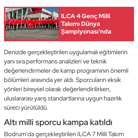
Kempo
ILCA 4 Genç Milli
Kick Boks
Takımı Dünya
Şampiyonası'nda
Kürek
Denizde gerçekleştirilen uygulamalı eğitimlerin
Masa Tenisi
yanı sıra performans analizleri ve teknik
Modern Pentatlon
değerlendirmeler de kamp programının önemli
bölümleri arasında yer aldı. Sporcuların eksik
Motor Sporları
yönleri bireysel olarak değerlendirilirken,
uluslararası yarış standartlarına uygun hazırlık
Muay Thai
süreci yürütüldü.
Okçuluk
Altı milli sporcu kampa katıldı
Optimist
Bodrum'da gerçekleştirilen ILCA 7 Milli Takım