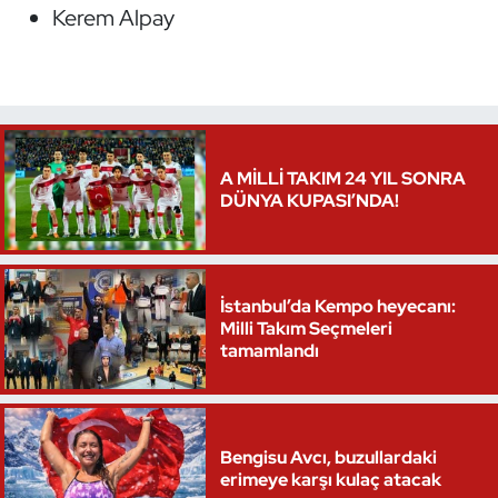
Kerem Alpay
A MİLLİ TAKIM 24 YIL SONRA
DÜNYA KUPASI’NDA!
İstanbul’da Kempo heyecanı:
Milli Takım Seçmeleri
tamamlandı
Bengisu Avcı, buzullardaki
erimeye karşı kulaç atacak