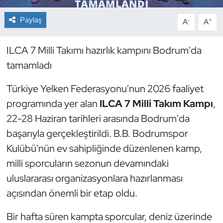
Paylaş
-
+
A
A
Dans Sporları
Dövüş Sanatı
ILCA 7 Milli Takımı hazırlık kampını Bodrum'da
tamamladı
E-Spor
Türkiye Yelken Federasyonu'nun 2026 faaliyet
Eskrim
programında yer alan
ILCA 7 Milli Takım Kampı
,
22-28 Haziran tarihleri arasında Bodrum'da
Futbol
başarıyla gerçekleştirildi. B.B. Bodrumspor
Kulübü'nün ev sahipliğinde düzenlenen kamp,
Futsal
milli sporcuların sezonun devamındaki
Genel
uluslararası organizasyonlara hazırlanması
açısından önemli bir etap oldu.
Golf
Bir hafta süren kampta sporcular, deniz üzerinde