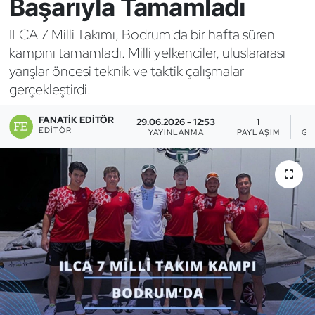
Başarıyla Tamamladı
Bocce Bowling Dart
ILCA 7 Milli Takımı, Bodrum'da bir hafta süren
kampını tamamladı. Milli yelkenciler, uluslararası
Boks
yarışlar öncesi teknik ve taktik çalışmalar
gerçekleştirdi.
Briç
FANATIK EDITÖR
29.06.2026 - 12:53
1
Buz Hokeyi
EDITÖR
YAYINLANMA
PAYLAŞIM
GÖ
Buz Pateni
Çim Hokeyi
Cimnastik
Curling
Dağcılık