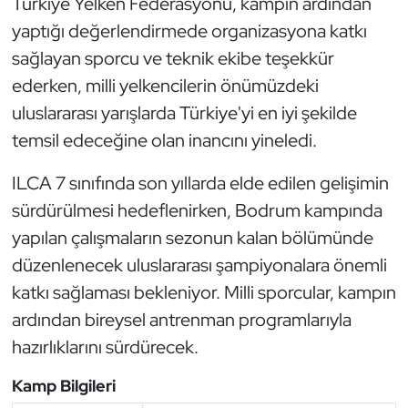
Türkiye Yelken Federasyonu, kampın ardından
yaptığı değerlendirmede organizasyona katkı
Triatlon
sağlayan sporcu ve teknik ekibe teşekkür
Voleybol
ederken, milli yelkencilerin önümüzdeki
uluslararası yarışlarda Türkiye'yi en iyi şekilde
Vücut Geliştirme Fitness
temsil edeceğine olan inancını yineledi.
Wushu Kungfu
ILCA 7 sınıfında son yıllarda elde edilen gelişimin
sürdürülmesi hedeflenirken, Bodrum kampında
Yelken
yapılan çalışmaların sezonun kalan bölümünde
düzenlenecek uluslararası şampiyonalara önemli
Yüzme
katkı sağlaması bekleniyor. Milli sporcular, kampın
ardından bireysel antrenman programlarıyla
hazırlıklarını sürdürecek.
Kamp Bilgileri