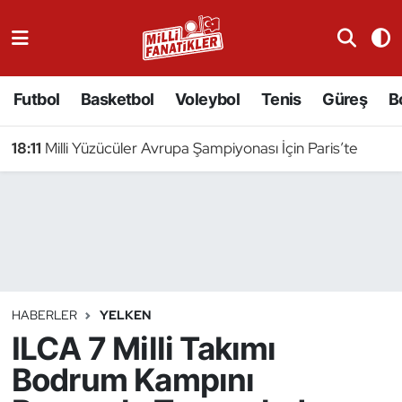
Atıcılık
Futbol
Basketbol
Voleybol
Tenis
Güreş
B
Atletizm
18:11
Milli Yüzücüler Avrupa Şampiyonası İçin Paris’te
Badminton
Basketbol
Beyzbol
Bilardo
HABERLER
YELKEN
ILCA 7 Milli Takımı
Binicilik
Bodrum Kampını
Bisiklet