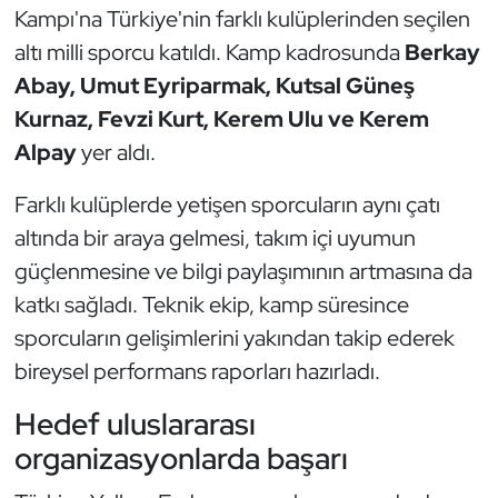
Kampı'na Türkiye'nin farklı kulüplerinden seçilen
Oryantiring
altı milli sporcu katıldı. Kamp kadrosunda
Berkay
Abay, Umut Eyriparmak, Kutsal Güneş
Özel Sporcular
Kurnaz, Fevzi Kurt, Kerem Ulu ve Kerem
Paralimpik
Alpay
yer aldı.
Ragbi
Farklı kulüplerde yetişen sporcuların aynı çatı
altında bir araya gelmesi, takım içi uyumun
Satranç
güçlenmesine ve bilgi paylaşımının artmasına da
katkı sağladı. Teknik ekip, kamp süresince
Su Topu
sporcuların gelişimlerini yakından takip ederek
bireysel performans raporları hazırladı.
Sualtı Sporları
Hedef uluslararası
Tekvando
organizasyonlarda başarı
Tenis