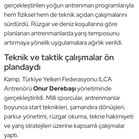
Güreş
gerçekleştirilen yoğun antrenman programlarıyla
hem fiziksel hem de teknik açıdan çalışmalarını
Halter
sürdürdü. Rüzgar ve deniz koşullarına göre
planlanan antrenmanlarda yarış temposunu
Hava Sporları
artırmaya yönelik uygulamalara ağırlık verildi.
Hentbol
Teknik ve taktik çalışmalar ön
plandaydı
İşitme Engelli Sporcular
Kamp, Türkiye Yelken Federasyonu ILCA
Judo ve Kuraş
Antrenörü
Onur Derebaşı
yönetiminde
gerçekleştirildi. Milli sporcular, antrenmanlar
Kano ve Rafting
boyunca start teknikleri, şamandıra dönüşleri,
Karate
parkur yönetimi, rüzgar okuma, tekne hakimiyeti
ve yarış stratejileri üzerine kapsamlı çalışmalar
Kayak
yaptı.