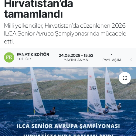
Hırvatistan’da
tamamlandı
Bocce Bowling Dart
Milli yelkenciler, Hırvatistan’da düzenlenen 2026
Boks
ILCA Senior Avrupa Şampiyonası’nda mücadele
etti.
Briç
FANATIK EDITÖR
24.05.2026 - 15:52
1
Buz Hokeyi
EDITÖR
YAYINLANMA
PAYLAŞIM
GÖ
Buz Pateni
Çim Hokeyi
Cimnastik
Curling
Dağcılık