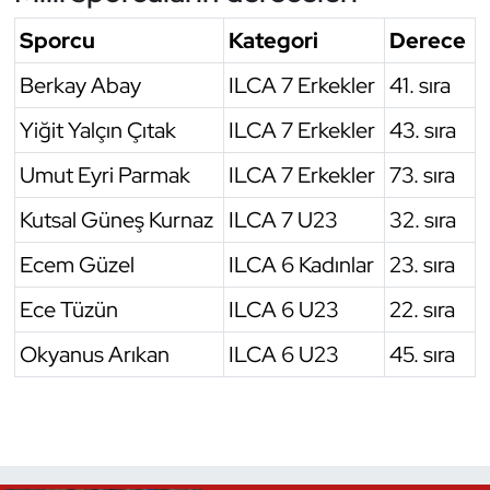
Sporcu
Kategori
Derece
Triatlon
Berkay Abay
ILCA 7 Erkekler
41. sıra
Voleybol
Yiğit Yalçın Çıtak
ILCA 7 Erkekler
43. sıra
Vücut Geliştirme Fitness
Umut Eyri Parmak
ILCA 7 Erkekler
73. sıra
Wushu Kungfu
Kutsal Güneş Kurnaz
ILCA 7 U23
32. sıra
Ecem Güzel
ILCA 6 Kadınlar
23. sıra
Yelken
Ece Tüzün
ILCA 6 U23
22. sıra
Yüzme
Okyanus Arıkan
ILCA 6 U23
45. sıra