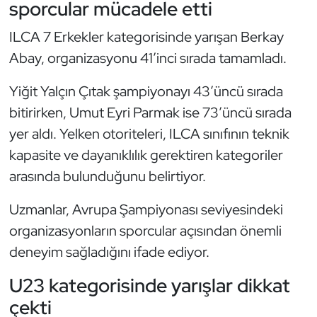
sporcular mücadele etti
Güreş
ILCA 7 Erkekler kategorisinde yarışan Berkay
Halter
Abay, organizasyonu 41’inci sırada tamamladı.
Hava Sporları
Yiğit Yalçın Çıtak şampiyonayı 43’üncü sırada
bitirirken, Umut Eyri Parmak ise 73’üncü sırada
Hentbol
yer aldı. Yelken otoriteleri, ILCA sınıfının teknik
İşitme Engelli Sporcular
kapasite ve dayanıklılık gerektiren kategoriler
arasında bulunduğunu belirtiyor.
Judo ve Kuraş
Uzmanlar, Avrupa Şampiyonası seviyesindeki
Kano ve Rafting
organizasyonların sporcular açısından önemli
deneyim sağladığını ifade ediyor.
Karate
U23 kategorisinde yarışlar dikkat
Kayak
çekti