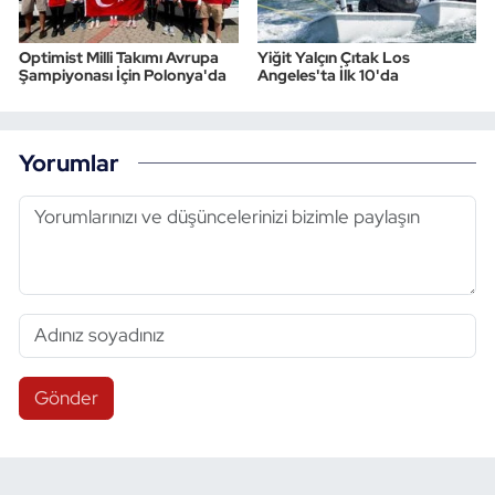
Optimist Milli Takımı Avrupa
Yiğit Yalçın Çıtak Los
Şampiyonası İçin Polonya'da
Angeles'ta İlk 10'da
Yorumlar
Gönder