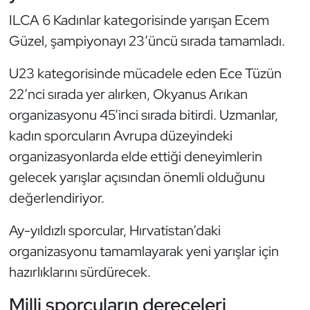
ILCA 6 Kadınlar kategorisinde yarışan Ecem
Oryantiring
Güzel, şampiyonayı 23’üncü sırada tamamladı.
Özel Sporcular
U23 kategorisinde mücadele eden Ece Tüzün
Paralimpik
22’nci sırada yer alırken, Okyanus Arıkan
organizasyonu 45’inci sırada bitirdi. Uzmanlar,
Ragbi
kadın sporcuların Avrupa düzeyindeki
organizasyonlarda elde ettiği deneyimlerin
Satranç
gelecek yarışlar açısından önemli olduğunu
değerlendiriyor.
Su Topu
Ay-yıldızlı sporcular, Hırvatistan’daki
Sualtı Sporları
organizasyonu tamamlayarak yeni yarışlar için
Tekvando
hazırlıklarını sürdürecek.
Milli sporcuların dereceleri
Tenis