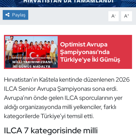
Dans Sporları
Paylaş
-
+
A
A
Dövüş Sanatı
Optimist Avrupa
E-Spor
Şampiyonası'nda
Türkiye'ye İki Gümüş
Eskrim
Futbol
Hırvatistan’ın Kaštela kentinde düzenlenen 2026
ILCA Senior Avrupa Şampiyonası sona erdi.
Futsal
Avrupa’nın önde gelen ILCA sporcularının yer
aldığı organizasyonda milli yelkenciler, farklı
Genel
kategorilerde Türkiye’yi temsil etti.
Golf
ILCA 7 kategorisinde milli