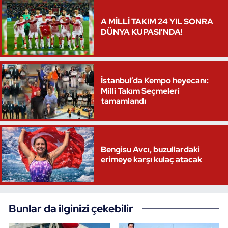
A MİLLİ TAKIM 24 YIL SONRA
DÜNYA KUPASI’NDA!
İstanbul’da Kempo heyecanı:
Milli Takım Seçmeleri
tamamlandı
Bengisu Avcı, buzullardaki
erimeye karşı kulaç atacak
Bunlar da ilginizi çekebilir