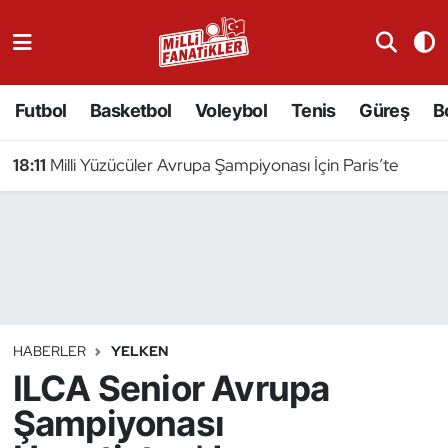
Atıcılık
Futbol
Basketbol
Voleybol
Tenis
Güreş
B
Atletizm
18:11
Milli Yüzücüler Avrupa Şampiyonası İçin Paris’te
Badminton
Basketbol
Beyzbol
Bilardo
HABERLER
YELKEN
ILCA Senior Avrupa
Binicilik
Şampiyonası
Bisiklet