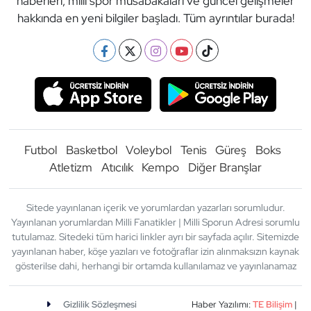
haberleri, milli spor müsabakaları ve güncel gelişmeler
hakkında en yeni bilgiler başladı. Tüm ayrıntılar burada!
Futbol
Basketbol
Voleybol
Tenis
Güreş
Boks
Atletizm
Atıcılık
Kempo
Diğer Branşlar
Sitede yayınlanan içerik ve yorumlardan yazarları sorumludur.
Yayınlanan yorumlardan Milli Fanatikler | Milli Sporun Adresi sorumlu
tutulamaz. Sitedeki tüm harici linkler ayrı bir sayfada açılır. Sitemizde
yayınlanan haber, köşe yazıları ve fotoğraflar izin alınmaksızın kaynak
gösterilse dahi, herhangi bir ortamda kullanılamaz ve yayınlanamaz
Gizlilik Sözleşmesi
Haber Yazılımı:
TE Bilişim
|