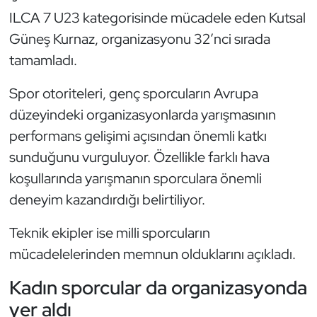
Kempo
ILCA 7 U23 kategorisinde mücadele eden Kutsal
Güneş Kurnaz, organizasyonu 32’nci sırada
Kick Boks
tamamladı.
Kürek
Spor otoriteleri, genç sporcuların Avrupa
düzeyindeki organizasyonlarda yarışmasının
Masa Tenisi
performans gelişimi açısından önemli katkı
sunduğunu vurguluyor. Özellikle farklı hava
Modern Pentatlon
koşullarında yarışmanın sporculara önemli
Motor Sporları
deneyim kazandırdığı belirtiliyor.
Muay Thai
Teknik ekipler ise milli sporcuların
mücadelelerinden memnun olduklarını açıkladı.
Okçuluk
Kadın sporcular da organizasyonda
Optimist
yer aldı