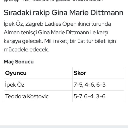
Kempo
Sıradaki rakip Gina Marie Dittmann
Kick Boks
İpek Öz, Zagreb Ladies Open ikinci turunda
Alman tenisçi Gina Marie Dittmann ile karşı
Kürek
karşıya gelecek. Milli raket, bir üst tur bileti için
mücadele edecek.
Masa Tenisi
Maç Sonucu
Modern Pentatlon
Oyuncu
Skor
Motor Sporları
İpek Öz
7-5, 4-6, 6-3
Muay Thai
Teodora Kostovic
5-7, 6-4, 3-6
Okçuluk
Optimist