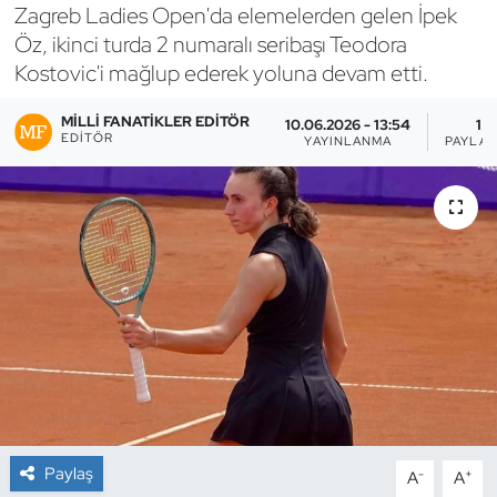
Zagreb Ladies Open'da elemelerden gelen İpek
Bocce Bowling Dart
Öz, ikinci turda 2 numaralı seribaşı Teodora
Kostovic'i mağlup ederek yoluna devam etti.
Boks
MILLI FANATIKLER EDITÖR
10.06.2026 - 13:54
1
EDITÖR
YAYINLANMA
PAYLAŞ
Briç
Buz Hokeyi
Buz Pateni
Çim Hokeyi
Cimnastik
Curling
Paylaş
-
+
A
A
Dağcılık