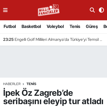
Atıcılık
Futbol
Basketbol
Voleybol
Tenis
Güreş
B
Atletizm
23:25
Engelli Golf Millileri Almanya'da Türkiye'yi Temsil Edecek
Badminton
Basketbol
Beyzbol
Bilardo
HABERLER
TENIS
İpek Öz Zagreb’de
Binicilik
seribaşını eleyip tur atladı
Bisiklet