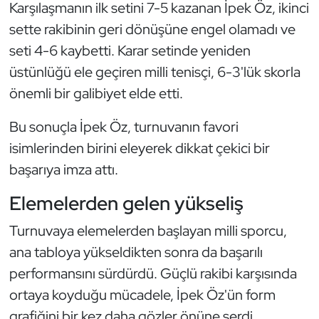
Güreş
Karşılaşmanın ilk setini 7-5 kazanan İpek Öz, ikinci
sette rakibinin geri dönüşüne engel olamadı ve
Halter
seti 4-6 kaybetti. Karar setinde yeniden
üstünlüğü ele geçiren milli tenisçi, 6-3'lük skorla
Hava Sporları
önemli bir galibiyet elde etti.
Hentbol
Bu sonuçla İpek Öz, turnuvanın favori
isimlerinden birini eleyerek dikkat çekici bir
İşitme Engelli Sporcular
başarıya imza attı.
Judo ve Kuraş
Elemelerden gelen yükseliş
Kano ve Rafting
Turnuvaya elemelerden başlayan milli sporcu,
ana tabloya yükseldikten sonra da başarılı
Karate
performansını sürdürdü. Güçlü rakibi karşısında
ortaya koyduğu mücadele, İpek Öz'ün form
Kayak
grafiğini bir kez daha gözler önüne serdi.