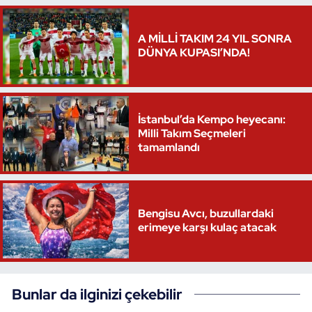
Oryantiring
A MİLLİ TAKIM 24 YIL SONRA
DÜNYA KUPASI’NDA!
Özel Sporcular
Paralimpik
İstanbul’da Kempo heyecanı:
Ragbi
Milli Takım Seçmeleri
tamamlandı
Satranç
Su Topu
Bengisu Avcı, buzullardaki
erimeye karşı kulaç atacak
Sualtı Sporları
Tekvando
Bunlar da ilginizi çekebilir
Tenis