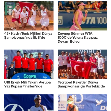
Triatlon
Voleybol
45+ Kadın Tenis Millileri Dünya
Zeynep Sönmez WTA
Vücut Geliştirme Fitness
Şampiyonası'nda İlk 8'de
1000'de Yoluna Kayıpsız
Devam Ediyor
Wushu Kungfu
Yelken
Yüzme
U18 Erkek Milli Takımı Avrupa
Tecrübeli Raketler Dünya
Yaz Kupası Finalleri'nde
Şampiyonası İçin Portekiz'de