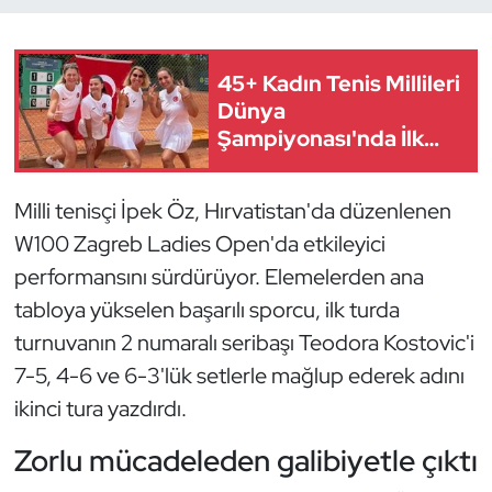
Dans Sporları
45+ Kadın Tenis Millileri
Dövüş Sanatı
Dünya
Şampiyonası'nda İlk
8'de
E-Spor
Milli tenisçi İpek Öz, Hırvatistan'da düzenlenen
Eskrim
W100 Zagreb Ladies Open'da etkileyici
performansını sürdürüyor. Elemelerden ana
Futbol
tabloya yükselen başarılı sporcu, ilk turda
Futsal
turnuvanın 2 numaralı seribaşı Teodora Kostovic'i
7-5, 4-6 ve 6-3'lük setlerle mağlup ederek adını
Genel
ikinci tura yazdırdı.
Golf
Zorlu mücadeleden galibiyetle çıktı