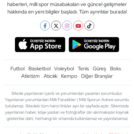
haberleri, milli spor müsabakaları ve güncel gelişmeler
hakkında en yeni bilgiler başladı. Tüm ayrıntılar burada!
Futbol
Basketbol
Voleybol
Tenis
Güreş
Boks
Atletizm
Atıcılık
Kempo
Diğer Branşlar
Sitede yayınlanan içerik ve yorumlardan yazarları sorumludur.
Yayınlanan yorumlardan Milli Fanatikler | Milli Sporun Adresi sorumlu
tutulamaz. Sitedeki tüm harici linkler ayrı bir sayfada açılır. Sitemizde
yayınlanan haber, köşe yazıları ve fotoğraflar izin alınmaksızın kaynak
gösterilse dahi, herhangi bir ortamda kullanılamaz ve yayınlanamaz