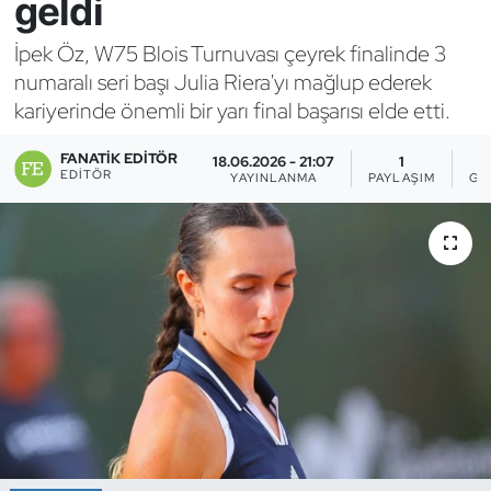
geldi
Bocce Bowling Dart
İpek Öz, W75 Blois Turnuvası çeyrek finalinde 3
numaralı seri başı Julia Riera'yı mağlup ederek
Boks
kariyerinde önemli bir yarı final başarısı elde etti.
Briç
FANATIK EDITÖR
18.06.2026 - 21:07
1
EDITÖR
YAYINLANMA
PAYLAŞIM
GÖ
Buz Hokeyi
Buz Pateni
Çim Hokeyi
Cimnastik
Curling
Dağcılık