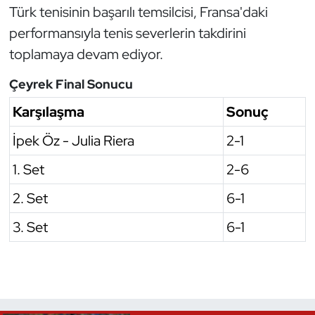
Türk tenisinin başarılı temsilcisi, Fransa'daki
Oryantiring
performansıyla tenis severlerin takdirini
toplamaya devam ediyor.
Özel Sporcular
Çeyrek Final Sonucu
Paralimpik
Karşılaşma
Sonuç
Ragbi
İpek Öz - Julia Riera
2-1
Satranç
1. Set
2-6
2. Set
6-1
Su Topu
3. Set
6-1
Sualtı Sporları
Tekvando
Tenis