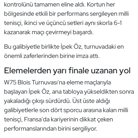
Güreş
kontrolünü tamamen eline aldı. Kortun her
bölgesinde etkili bir performans sergileyen milli
Halter
tenisçi, ikinci ve üçüncü setleri aynı skorla 6-1
kazanarak maçı çevirmeyi başardı.
Hava Sporları
Bu galibiyetle birlikte İpek Öz, turnuvadaki en
Hentbol
önemli zaferlerinden birine imza attı.
İşitme Engelli Sporcular
Elemelerden yarı finale uzanan yol
Judo ve Kuraş
W75 Blois Turnuvası'na eleme maçlarıyla
başlayan İpek Öz, ana tabloya yükseldikten sonra
Kano ve Rafting
yakaladığı çıkışı sürdürdü. Üst üste aldığı
galibiyetlerle son dört sporcu arasına kalan milli
Karate
tenisçi, Fransa'da kariyerinin dikkat çeken
Kayak
performanslarından birini sergiliyor.