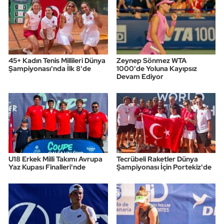
45+ Kadın Tenis Millileri Dünya
Zeynep Sönmez WTA
Şampiyonası'nda İlk 8'de
1000'de Yoluna Kayıpsız
Devam Ediyor
U18 Erkek Milli Takımı Avrupa
Tecrübeli Raketler Dünya
Yaz Kupası Finalleri'nde
Şampiyonası İçin Portekiz'de