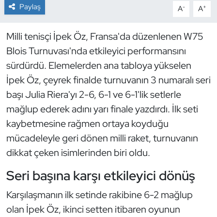
Paylaş
-
+
A
A
Dans Sporları
Milli tenisçi İpek Öz, Fransa'da düzenlenen W75
Dövüş Sanatı
Blois Turnuvası'nda etkileyici performansını
sürdürdü. Elemelerden ana tabloya yükselen
E-Spor
İpek Öz, çeyrek finalde turnuvanın 3 numaralı seri
başı Julia Riera'yı 2-6, 6-1 ve 6-1'lik setlerle
Eskrim
mağlup ederek adını yarı finale yazdırdı. İlk seti
Futbol
kaybetmesine rağmen ortaya koyduğu
mücadeleyle geri dönen milli raket, turnuvanın
Futsal
dikkat çeken isimlerinden biri oldu.
Genel
Seri başına karşı etkileyici dönüş
Karşılaşmanın ilk setinde rakibine 6-2 mağlup
Golf
olan İpek Öz, ikinci setten itibaren oyunun