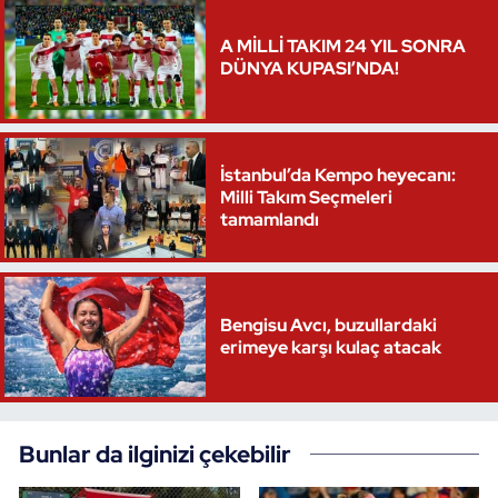
Triatlon
A MİLLİ TAKIM 24 YIL SONRA
DÜNYA KUPASI’NDA!
Voleybol
Vücut Geliştirme Fitness
İstanbul’da Kempo heyecanı:
Milli Takım Seçmeleri
Wushu Kungfu
tamamlandı
Yelken
Bengisu Avcı, buzullardaki
Yüzme
erimeye karşı kulaç atacak
Bunlar da ilginizi çekebilir