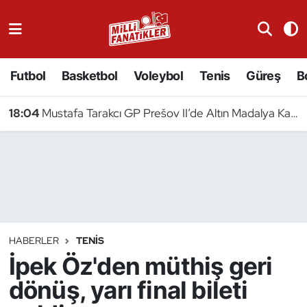
Atıcılık
Futbol
Basketbol
Voleybol
Tenis
Güreş
B
Atletizm
18:04
Mustafa Tarakcı GP Prešov II’de Altın Madalya Kazandı
Badminton
Basketbol
Beyzbol
Bilardo
HABERLER
TENIS
İpek Öz'den müthiş geri
Binicilik
dönüş, yarı final bileti
Bisiklet