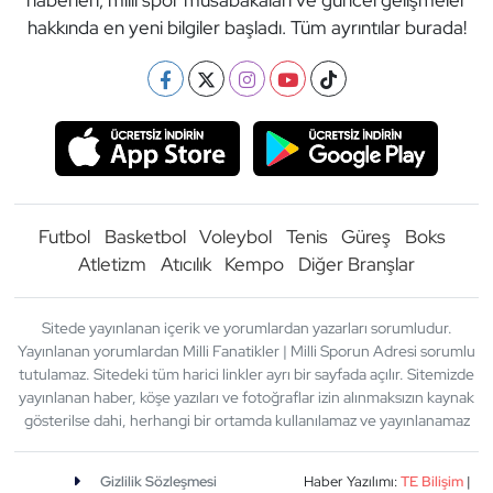
haberleri, milli spor müsabakaları ve güncel gelişmeler
hakkında en yeni bilgiler başladı. Tüm ayrıntılar burada!
Futbol
Basketbol
Voleybol
Tenis
Güreş
Boks
Atletizm
Atıcılık
Kempo
Diğer Branşlar
Sitede yayınlanan içerik ve yorumlardan yazarları sorumludur.
Yayınlanan yorumlardan Milli Fanatikler | Milli Sporun Adresi sorumlu
tutulamaz. Sitedeki tüm harici linkler ayrı bir sayfada açılır. Sitemizde
yayınlanan haber, köşe yazıları ve fotoğraflar izin alınmaksızın kaynak
gösterilse dahi, herhangi bir ortamda kullanılamaz ve yayınlanamaz
Gizlilik Sözleşmesi
Haber Yazılımı:
TE Bilişim
|