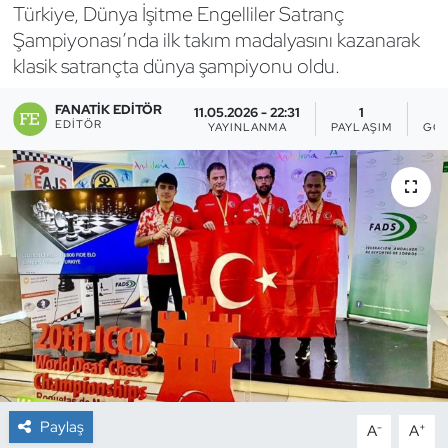
Türkiye, Dünya İşitme Engelliler Satranç
Bocce Bowling Dart
Şampiyonası’nda ilk takım madalyasını kazanarak
klasik satrançta dünya şampiyonu oldu.
Boks
FANATIK EDITÖR
11.05.2026 - 22:31
1
EDITÖR
YAYINLANMA
PAYLAŞIM
GÖS
Briç
Buz Hokeyi
Buz Pateni
Çim Hokeyi
Cimnastik
Curling
Paylaş
-
+
A
A
Dağcılık