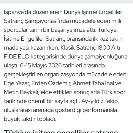
İspanya’da düzenlenen Dünya İşitme Engelliler
Dans Sporları
Satranç Şampiyonası’nda mücadele eden milli
Dövüş Sanatı
sporcular tarihi bir başarıya imza attı. Türkiye,
İşitme Engelliler Satranç branşında ilk kez takım
E-Spor
madalyası kazanırken, Klasik Satranç 1800 Altı
FIDE ELO kategorisinde dünya şampiyonluğuna
Eskrim
ulaştı. 6-15 Mayıs 2026 tarihleri arasında
gerçekleştirilen organizasyonda mücadele eden
Futbol
Ege Yazar, Erden Özdemir, Ahmet Taha İnal ve
Futsal
Metin Baykalı, elde ettikleri sonuçlarla Türk spor
tarihinde önemli bir sayfa açtı. Ay-yıldızlı ekip,
Genel
uluslararası arenada gösterdiği performansla
büyük takdir topladı.
Golf
Türkiye işitme engelliler satranç