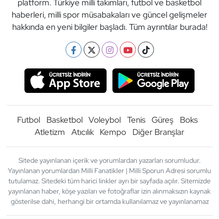
platform. Türkiye milli takımları, futbol ve basketbol
haberleri, milli spor müsabakaları ve güncel gelişmeler
hakkında en yeni bilgiler başladı. Tüm ayrıntılar burada!
Futbol
Basketbol
Voleybol
Tenis
Güreş
Boks
Atletizm
Atıcılık
Kempo
Diğer Branşlar
Sitede yayınlanan içerik ve yorumlardan yazarları sorumludur.
Yayınlanan yorumlardan Milli Fanatikler | Milli Sporun Adresi sorumlu
tutulamaz. Sitedeki tüm harici linkler ayrı bir sayfada açılır. Sitemizde
yayınlanan haber, köşe yazıları ve fotoğraflar izin alınmaksızın kaynak
gösterilse dahi, herhangi bir ortamda kullanılamaz ve yayınlanamaz