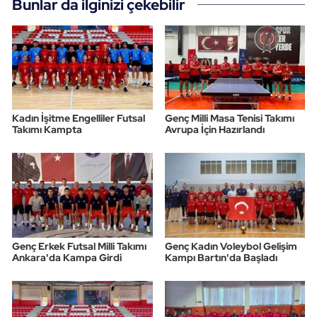
Bunlar da ilginizi çekebilir
Kadın İşitme Engelliler Futsal
Genç Milli Masa Tenisi Takımı
Takımı Kampta
Avrupa İçin Hazırlandı
Genç Erkek Futsal Milli Takımı
Genç Kadın Voleybol Gelişim
Ankara'da Kampa Girdi
Kampı Bartın'da Başladı