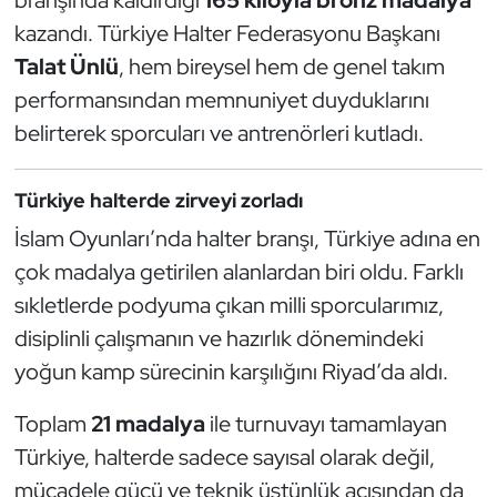
branşında kaldırdığı
165 kiloyla bronz madalya
Güreş
kazandı. Türkiye Halter Federasyonu Başkanı
Halter
Talat Ünlü
, hem bireysel hem de genel takım
performansından memnuniyet duyduklarını
Hava Sporları
belirterek sporcuları ve antrenörleri kutladı.
Hentbol
Türkiye halterde zirveyi zorladı
İşitme Engelli Sporcular
İslam Oyunları’nda halter branşı, Türkiye adına en
çok madalya getirilen alanlardan biri oldu. Farklı
Judo ve Kuraş
sıkletlerde podyuma çıkan milli sporcularımız,
disiplinli çalışmanın ve hazırlık dönemindeki
Kano ve Rafting
yoğun kamp sürecinin karşılığını Riyad’da aldı.
Karate
Toplam
21 madalya
ile turnuvayı tamamlayan
Türkiye, halterde sadece sayısal olarak değil,
Kayak
mücadele gücü ve teknik üstünlük açısından da