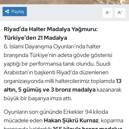
Paylaş
-
+
A
A
Dans Sporları
Dövüş Sanatı
Riyad’da Halter Madalya Yağmuru:
Türkiye’den 21 Madalya
E-Spor
6. İslami Dayanışma Oyunları’nda halter
branşında Türkiye’nin adeta gövde gösterisi
Eskrim
yaptığı bir performansa tanık olundu. Suudi
Arabistan’ın başkenti Riyad’da düzenlenen
Futbol
organizasyonda milli haltercilerimiz toplamda
13
Futsal
altın, 5 gümüş ve 3 bronz madalya
kazanarak
büyük bir başarıya imza attı.
Genel
Oyunların son gününde Erkekler 94 kiloda
Golf
mücadele eden
Hakan Şükrü Kurnaz
, koparma