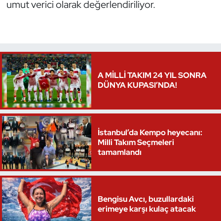
umut verici olarak değerlendiriliyor.
A MİLLİ TAKIM 24 YIL SONRA
DÜNYA KUPASI’NDA!
İstanbul’da Kempo heyecanı:
Milli Takım Seçmeleri
tamamlandı
Bengisu Avcı, buzullardaki
erimeye karşı kulaç atacak