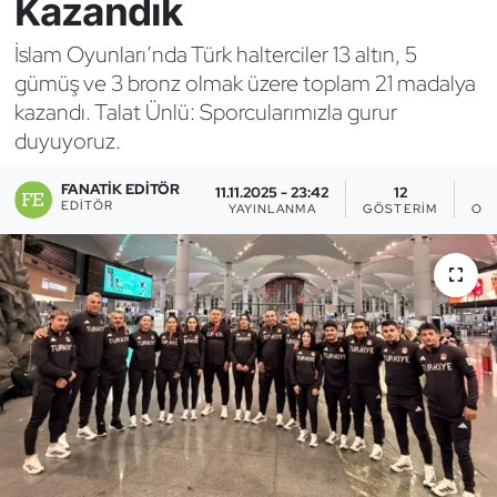
Kazandık
Bocce Bowling Dart
İslam Oyunları’nda Türk halterciler 13 altın, 5
gümüş ve 3 bronz olmak üzere toplam 21 madalya
Boks
kazandı. Talat Ünlü: Sporcularımızla gurur
duyuyoruz.
Briç
FANATIK EDITÖR
11.11.2025 - 23:42
12
Buz Hokeyi
EDITÖR
YAYINLANMA
GÖSTERIM
OK
Buz Pateni
Çim Hokeyi
Cimnastik
Curling
Dağcılık