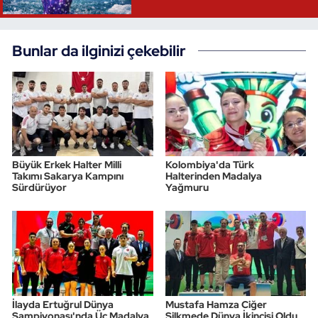
Bunlar da ilginizi çekebilir
Büyük Erkek Halter Milli
Kolombiya'da Türk
Takımı Sakarya Kampını
Halterinden Madalya
Sürdürüyor
Yağmuru
İlayda Ertuğrul Dünya
Mustafa Hamza Ciğer
Şampiyonası'nda Üç Madalya
Silkmede Dünya İkincisi Oldu