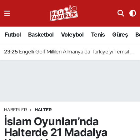
Atıcılık
Futbol
Basketbol
Voleybol
Tenis
Güreş
B
Atletizm
23:25
Engelli Golf Millileri Almanya'da Türkiye'yi Temsil Edecek
Badminton
Basketbol
Beyzbol
Bilardo
HABERLER
HALTER
İslam Oyunları’nda
Binicilik
Halterde 21 Madalya
Bisiklet