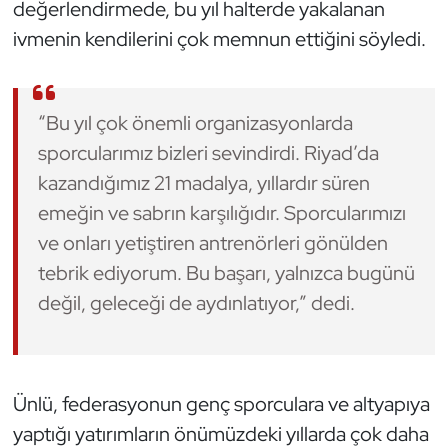
değerlendirmede, bu yıl halterde yakalanan
ivmenin kendilerini çok memnun ettiğini söyledi.
Triatlon
Voleybol
“Bu yıl çok önemli organizasyonlarda
Vücut Geliştirme Fitness
sporcularımız bizleri sevindirdi. Riyad’da
kazandığımız 21 madalya, yıllardır süren
Wushu Kungfu
emeğin ve sabrın karşılığıdır. Sporcularımızı
ve onları yetiştiren antrenörleri gönülden
Yelken
tebrik ediyorum. Bu başarı, yalnızca bugünü
Yüzme
değil, geleceği de aydınlatıyor,” dedi.
Ünlü, federasyonun genç sporculara ve altyapıya
yaptığı yatırımların önümüzdeki yıllarda çok daha