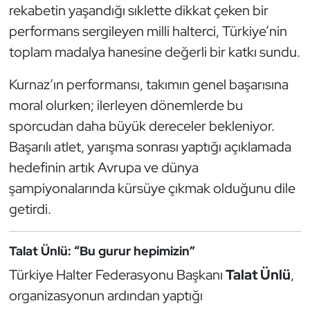
rekabetin yaşandığı sıklette dikkat çeken bir
Oryantiring
performans sergileyen milli halterci, Türkiye’nin
toplam madalya hanesine değerli bir katkı sundu.
Özel Sporcular
Kurnaz’ın performansı, takımın genel başarısına
Paralimpik
moral olurken; ilerleyen dönemlerde bu
sporcudan daha büyük dereceler bekleniyor.
Ragbi
Başarılı atlet, yarışma sonrası yaptığı açıklamada
Satranç
hedefinin artık Avrupa ve dünya
şampiyonalarında kürsüye çıkmak olduğunu dile
Su Topu
getirdi.
Sualtı Sporları
Talat Ünlü: “Bu gurur hepimizin”
Tekvando
Türkiye Halter Federasyonu Başkanı
Talat Ünlü
,
organizasyonun ardından yaptığı
Tenis