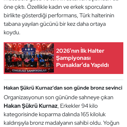
Kempo
öne çıktı. Özellikle kadın ve erkek sporcuların
birlikte gösterdiği performans, Türk halterinin
Kick Boks
tabana yayılan gücünü bir kez daha ortaya
koydu.
Kürek
Masa Tenisi
2026’nın İlk Halter
Şampiyonası
Modern Pentatlon
Pursaklar’da Yapıldı
Motor Sporları
Hakan Şükrü Kurnaz’dan son günde bronz sevinci
Muay Thai
Organizasyonun son gününde sahneye çıkan
Hakan Şükrü Kurnaz
, Erkekler 94 kilo
Okçuluk
kategorisinde koparma dalında 165 kiloluk
Optimist
kaldırışıyla bronz madalyanın sahibi oldu. Yoğun