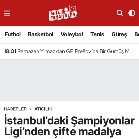
Atıcılık
Futbol
Basketbol
Voleybol
Tenis
Güreş
B
Atletizm
18:01
Ramazan Yılmaz’dan GP Prešov’da Bir Gümüş Madalya Daha
Badminton
Basketbol
Beyzbol
Bilardo
HABERLER
ATICILIK
İstanbul’daki Şampiyonlar
Binicilik
Ligi’nden çifte madalya
Bisiklet