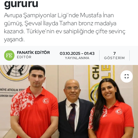
gururu
Bocce Bowling Dart
Avrupa Şampiyonlar Ligi’nde Mustafa İnan
gümüş, Şevval İlayda Tarhan bronz madalya
Boks
kazandı. Türkiye’nin ev sahipliğinde çifte sevinç
yaşandı.
Briç
FANATIK EDITÖR
03.10.2025 - 01:43
7
Buz Hokeyi
EDITÖR
YAYINLANMA
GÖSTERIM
O
Buz Pateni
Çim Hokeyi
Cimnastik
Curling
Dağcılık