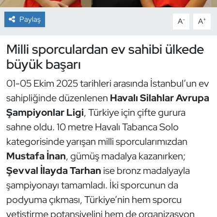
Paylaş
-
+
A
A
Dans Sporları
Milli sporculardan ev sahibi ülkede
Dövüş Sanatı
büyük başarı
E-Spor
01-05 Ekim 2025 tarihleri arasında İstanbul’un ev
sahipliğinde düzenlenen
Havalı Silahlar Avrupa
Eskrim
Şampiyonlar Ligi
, Türkiye için çifte gurura
Futbol
sahne oldu. 10 metre Havalı Tabanca Solo
kategorisinde yarışan milli sporcularımızdan
Futsal
Mustafa İnan
, gümüş madalya kazanırken;
Şevval İlayda Tarhan
ise bronz madalyayla
Genel
şampiyonayı tamamladı. İki sporcunun da
Golf
podyuma çıkması, Türkiye’nin hem sporcu
yetiştirme potansiyelini hem de organizasyon