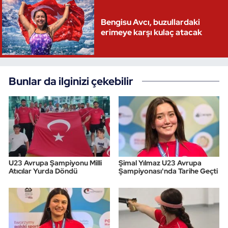
Bengisu Avcı, buzullardaki
erimeye karşı kulaç atacak
Bunlar da ilginizi çekebilir
U23 Avrupa Şampiyonu Milli
Şimal Yılmaz U23 Avrupa
Atıcılar Yurda Döndü
Şampiyonası'nda Tarihe Geçti