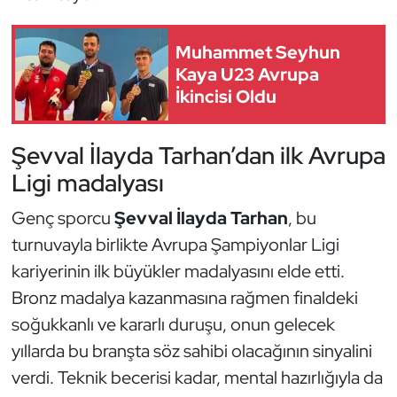
Kempo
Muhammet Seyhun
Kick Boks
Kaya U23 Avrupa
İkincisi Oldu
Kürek
Şevval İlayda Tarhan’dan ilk Avrupa
Masa Tenisi
Ligi madalyası
Modern Pentatlon
Genç sporcu
Şevval İlayda Tarhan
, bu
Motor Sporları
turnuvayla birlikte Avrupa Şampiyonlar Ligi
kariyerinin ilk büyükler madalyasını elde etti.
Muay Thai
Bronz madalya kazanmasına rağmen finaldeki
soğukkanlı ve kararlı duruşu, onun gelecek
Okçuluk
yıllarda bu branşta söz sahibi olacağının sinyalini
verdi. Teknik becerisi kadar, mental hazırlığıyla da
Optimist