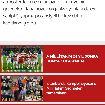
atmosferden memnun ayrıldı. Türkiye’nin
gelecekte daha büyük organizasyonlara da ev
Triatlon
sahipliği yapma potansiyeli bir kez daha
Voleybol
kanıtlanmış oldu.
Vücut Geliştirme Fitness
Wushu Kungfu
A MİLLİ TAKIM 24 YIL SONRA
Yelken
DÜNYA KUPASI’NDA!
Yüzme
İstanbul’da Kempo heyecanı:
Milli Takım Seçmeleri
tamamlandı