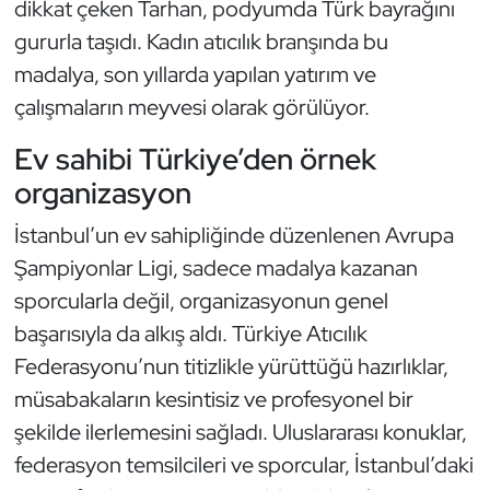
dikkat çeken Tarhan, podyumda Türk bayrağını
Oryantiring
gururla taşıdı. Kadın atıcılık branşında bu
madalya, son yıllarda yapılan yatırım ve
Özel Sporcular
çalışmaların meyvesi olarak görülüyor.
Paralimpik
Ev sahibi Türkiye’den örnek
organizasyon
Ragbi
İstanbul’un ev sahipliğinde düzenlenen Avrupa
Satranç
Şampiyonlar Ligi, sadece madalya kazanan
sporcularla değil, organizasyonun genel
Su Topu
başarısıyla da alkış aldı. Türkiye Atıcılık
Federasyonu’nun titizlikle yürüttüğü hazırlıklar,
Sualtı Sporları
müsabakaların kesintisiz ve profesyonel bir
Tekvando
şekilde ilerlemesini sağladı. Uluslararası konuklar,
federasyon temsilcileri ve sporcular, İstanbul’daki
Tenis