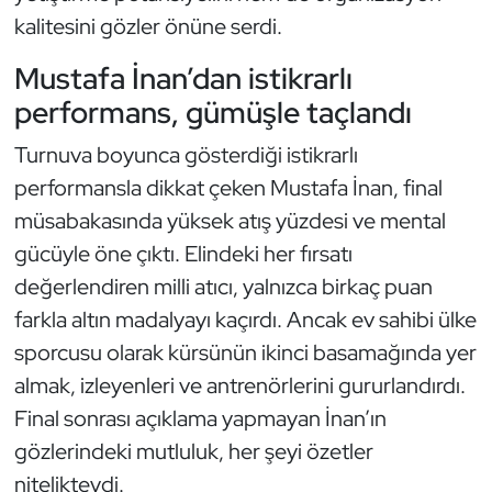
Güreş
kalitesini gözler önüne serdi.
Halter
Mustafa İnan’dan istikrarlı
performans, gümüşle taçlandı
Hava Sporları
Turnuva boyunca gösterdiği istikrarlı
Hentbol
performansla dikkat çeken Mustafa İnan, final
müsabakasında yüksek atış yüzdesi ve mental
İşitme Engelli Sporcular
gücüyle öne çıktı. Elindeki her fırsatı
değerlendiren milli atıcı, yalnızca birkaç puan
Judo ve Kuraş
farkla altın madalyayı kaçırdı. Ancak ev sahibi ülke
Kano ve Rafting
sporcusu olarak kürsünün ikinci basamağında yer
almak, izleyenleri ve antrenörlerini gururlandırdı.
Karate
Final sonrası açıklama yapmayan İnan’ın
gözlerindeki mutluluk, her şeyi özetler
Kayak
nitelikteydi.