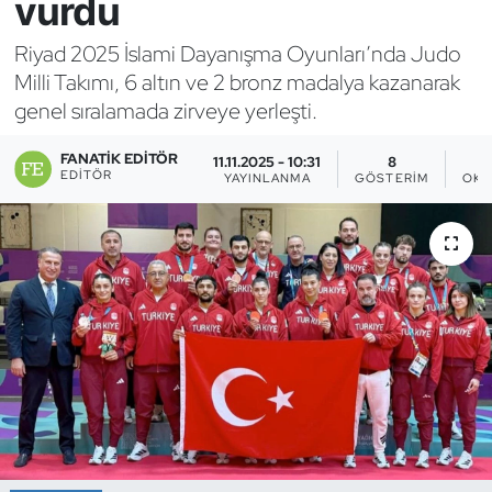
vurdu
Bocce Bowling Dart
Riyad 2025 İslami Dayanışma Oyunları’nda Judo
Milli Takımı, 6 altın ve 2 bronz madalya kazanarak
Boks
genel sıralamada zirveye yerleşti.
Briç
FANATIK EDITÖR
11.11.2025 - 10:31
8
EDITÖR
YAYINLANMA
GÖSTERIM
OKU
Buz Hokeyi
Buz Pateni
Çim Hokeyi
Cimnastik
Curling
Dağcılık