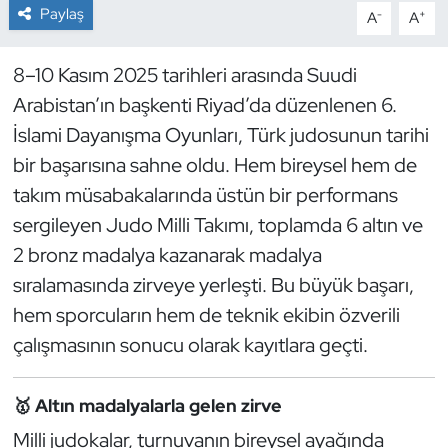
Paylaş
-
+
A
A
Dans Sporları
8–10 Kasım 2025 tarihleri arasında Suudi
Dövüş Sanatı
Arabistan’ın başkenti Riyad’da düzenlenen 6.
İslami Dayanışma Oyunları, Türk judosunun tarihi
E-Spor
bir başarısına sahne oldu. Hem bireysel hem de
takım müsabakalarında üstün bir performans
Eskrim
sergileyen Judo Milli Takımı, toplamda 6 altın ve
Futbol
2 bronz madalya kazanarak madalya
sıralamasında zirveye yerleşti. Bu büyük başarı,
Futsal
hem sporcuların hem de teknik ekibin özverili
çalışmasının sonucu olarak kayıtlara geçti.
Genel
Golf
🥇 Altın madalyalarla gelen zirve
Milli judokalar, turnuvanın bireysel ayağında