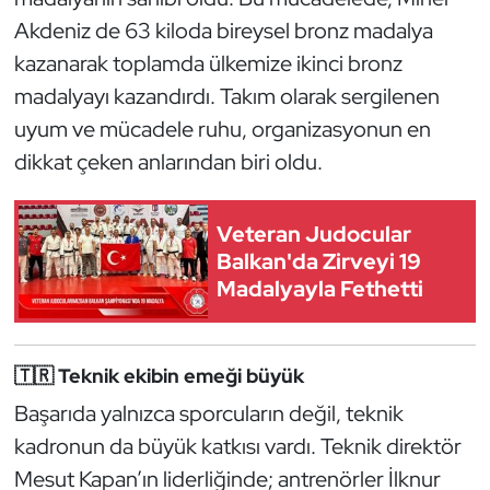
Kempo
Akdeniz de 63 kiloda bireysel bronz madalya
kazanarak toplamda ülkemize ikinci bronz
Kick Boks
madalyayı kazandırdı. Takım olarak sergilenen
uyum ve mücadele ruhu, organizasyonun en
Kürek
dikkat çeken anlarından biri oldu.
Masa Tenisi
Veteran Judocular
Modern Pentatlon
Balkan'da Zirveyi 19
Madalyayla Fethetti
Motor Sporları
Muay Thai
🇹🇷 Teknik ekibin emeği büyük
Okçuluk
Başarıda yalnızca sporcuların değil, teknik
kadronun da büyük katkısı vardı. Teknik direktör
Optimist
Mesut Kapan’ın liderliğinde; antrenörler İlknur