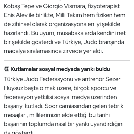
Kobaş Tepe ve Giorgio Vismara, fizyoterapist
Oryantiring
Enis Alev ile birlikte, Milli Takım hem fiziken hem
de zihinsel olarak organizasyona en iyi şekilde
Özel Sporcular
hazırlandı. Bu uyum, müsabakalarda kendini net
Paralimpik
bir şekilde gösterdi ve Türkiye, Judo branşında
madalya sıralamasında zirvede yer aldı.
Ragbi
👏 Kutlamalar sosyal medyada yankı buldu
Satranç
Türkiye Judo Federasyonu ve antrenör Sezer
Su Topu
Huysuz başta olmak üzere, birçok sporcu ve
federasyon yetkilisi sosyal medya üzerinden
Sualtı Sporları
başarıyı kutladı. Spor camiasından gelen tebrik
mesajları, millilerimizin elde ettiği bu tarihi
Tekvando
başarının toplumda nasıl bir yankı uyandırdığını
Tenis
da gösterdi.