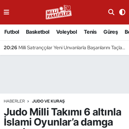
Atıcılık
Futbol
Basketbol
Voleybol
Tenis
Güreş
B
Atletizm
20:26
Milli Satranççılar Yeni Unvanlarla Başarılarını Taçlandırdı
Badminton
Basketbol
Beyzbol
Bilardo
HABERLER
JUDO VE KURAŞ
Judo Milli Takımı 6 altınla
Binicilik
İslami Oyunlar’a damga
Bisiklet