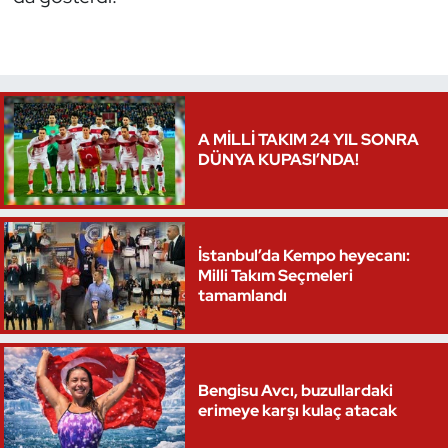
Triatlon
Voleybol
A MİLLİ TAKIM 24 YIL SONRA
Vücut Geliştirme Fitness
DÜNYA KUPASI’NDA!
Wushu Kungfu
Yelken
İstanbul’da Kempo heyecanı:
Milli Takım Seçmeleri
Yüzme
tamamlandı
Bengisu Avcı, buzullardaki
erimeye karşı kulaç atacak