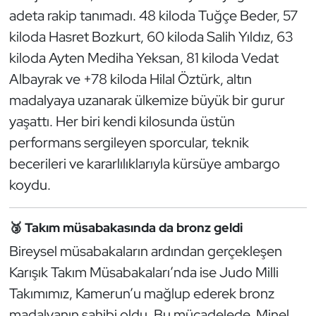
Güreş
adeta rakip tanımadı. 48 kiloda Tuğçe Beder, 57
kiloda Hasret Bozkurt, 60 kiloda Salih Yıldız, 63
Halter
kiloda Ayten Mediha Yeksan, 81 kiloda Vedat
Hava Sporları
Albayrak ve +78 kiloda Hilal Öztürk, altın
madalyaya uzanarak ülkemize büyük bir gurur
Hentbol
yaşattı. Her biri kendi kilosunda üstün
performans sergileyen sporcular, teknik
İşitme Engelli Sporcular
becerileri ve kararlılıklarıyla kürsüye ambargo
koydu.
Judo ve Kuraş
Kano ve Rafting
🥉 Takım müsabakasında da bronz geldi
Bireysel müsabakaların ardından gerçekleşen
Karate
Karışık Takım Müsabakaları’nda ise Judo Milli
Takımımız, Kamerun’u mağlup ederek bronz
Kayak
madalyanın sahibi oldu. Bu mücadelede, Minel