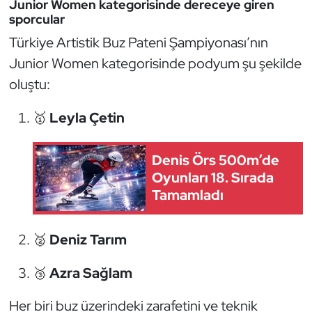
Junior Women kategorisinde dereceye giren
Kempo
sporcular
Türkiye Artistik Buz Pateni Şampiyonası’nın
Kick Boks
Junior Women kategorisinde podyum şu şekilde
oluştu:
Kürek
🥇
Leyla Çetin
Masa Tenisi
Modern Pentatlon
Denis Örs 500m’de
Oyunları 18. Sırada
Motor Sporları
Tamamladı
Muay Thai
🥈
Deniz Tarım
Okçuluk
🥉
Azra Sağlam
Optimist
Her biri buz üzerindeki zarafetini ve teknik