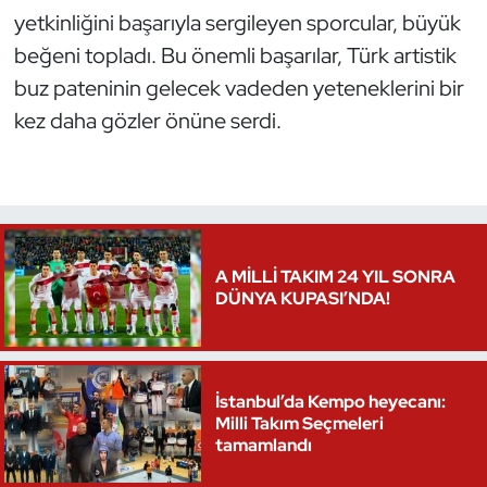
yetkinliğini başarıyla sergileyen sporcular, büyük
Oryantiring
beğeni topladı. Bu önemli başarılar, Türk artistik
buz pateninin gelecek vadeden yeteneklerini bir
Özel Sporcular
kez daha gözler önüne serdi.
Paralimpik
Ragbi
Satranç
A MİLLİ TAKIM 24 YIL SONRA
DÜNYA KUPASI’NDA!
Su Topu
Sualtı Sporları
İstanbul’da Kempo heyecanı:
Tekvando
Milli Takım Seçmeleri
tamamlandı
Tenis