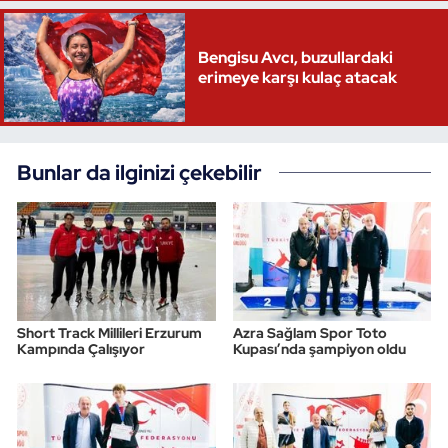
Triatlon
Bengisu Avcı, buzullardaki
erimeye karşı kulaç atacak
Voleybol
Vücut Geliştirme Fitness
Bunlar da ilginizi çekebilir
Wushu Kungfu
Yelken
Yüzme
Short Track Millileri Erzurum
Azra Sağlam Spor Toto
Kampında Çalışıyor
Kupası’nda şampiyon oldu