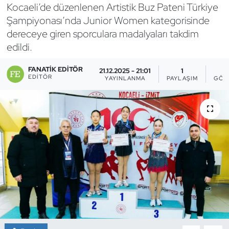
Kocaeli’de düzenlenen Artistik Buz Pateni Türkiye
Bocce Bowling Dart
Şampiyonası’nda Junior Women kategorisinde
dereceye giren sporculara madalyaları takdim
Boks
edildi.
Briç
FANATIK EDITÖR
21.12.2025 - 21:01
1
EDITÖR
YAYINLANMA
PAYLAŞIM
GÖS
Buz Hokeyi
Buz Pateni
Çim Hokeyi
Cimnastik
Curling
Dağcılık