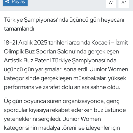
Paylaş
-
+
A
A
Dans Sporları
Türkiye Şampiyonası’nda üçüncü gün heyecanı
tamamlandı
Dövüş Sanatı
18–21 Aralık 2025 tarihleri arasında Kocaeli – İzmit
E-Spor
Olimpik Buz Sporları Salonu’nda gerçekleşen
Eskrim
Artistik Buz Pateni Türkiye Şampiyonası’nda
üçüncü gün yarışmaları sona erdi. Junior Women
Futbol
kategorisinde gerçekleşen müsabakalar, yüksek
performans ve zarafet dolu anlara sahne oldu.
Futsal
Üç gün boyunca süren organizasyonda, genç
Genel
sporcular kıyasıya rekabet ederken buz üstünde
yeteneklerini sergiledi. Junior Women
Golf
kategorisinin madalya töreni ise izleyenler için