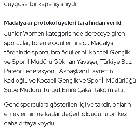
Güreş
duygusal bir kapanış anıydı.
Halter
Madalyalar protokol üyeleri tarafından verildi
Junior Women kategorisinde dereceye giren
Hava Sporları
sporcular, törenle ödüllerini aldı. Madalya
Hentbol
töreninde sporculara ödüllerini; Kocaeli Gençlik
ve Spor İl Müdürü Gökhan Yavaşer, Türkiye Buz
İşitme Engelli Sporcular
Pateni Federasyonu Asbaşkanı Hayrettin
Kadıoğlu ve Kocaeli Gençlik ve Spor İl Müdürlüğü
Judo ve Kuraş
Şube Müdürü Turgut Emre Çakar takdim etti.
Kano ve Rafting
Genç sporculara gösterilen ilgi ve takdir, onların
emeklerinin ne kadar değerli olduğunu bir kez
Karate
daha ortaya koydu.
Kayak