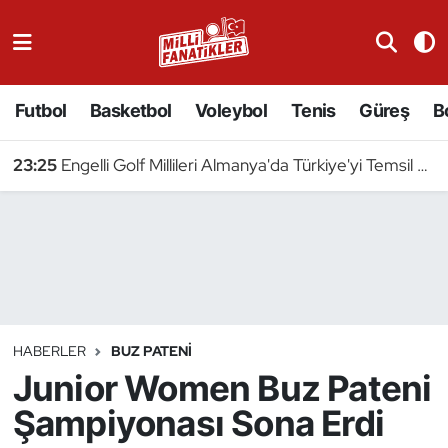
Atıcılık
Futbol
Basketbol
Voleybol
Tenis
Güreş
B
Atletizm
23:25
Engelli Golf Millileri Almanya'da Türkiye'yi Temsil Edecek
Badminton
Basketbol
Beyzbol
Bilardo
HABERLER
BUZ PATENI
Junior Women Buz Pateni
Binicilik
Şampiyonası Sona Erdi
Bisiklet