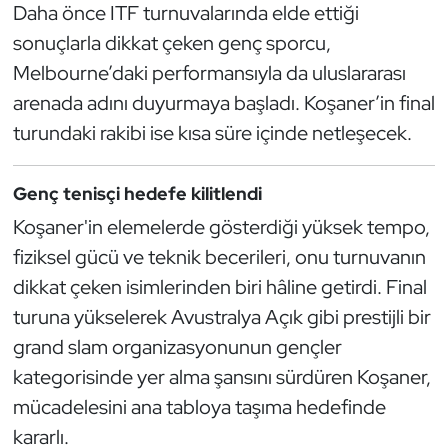
Daha önce ITF turnuvalarında elde ettiği
Kempo
sonuçlarla dikkat çeken genç sporcu,
Kick Boks
Melbourne’daki performansıyla da uluslararası
arenada adını duyurmaya başladı. Koşaner’in final
Kürek
turundaki rakibi ise kısa süre içinde netleşecek.
Masa Tenisi
Genç tenisçi hedefe kilitlendi
Modern Pentatlon
Koşaner'in elemelerde gösterdiği yüksek tempo,
fiziksel gücü ve teknik becerileri, onu turnuvanın
Motor Sporları
dikkat çeken isimlerinden biri hâline getirdi. Final
turuna yükselerek Avustralya Açık gibi prestijli bir
Muay Thai
grand slam organizasyonunun gençler
Okçuluk
kategorisinde yer alma şansını sürdüren Koşaner,
mücadelesini ana tabloya taşıma hedefinde
Optimist
kararlı.