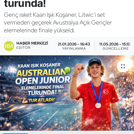
turunda!
Bocce Bowling Dart
Genç raket Kaan Işık Koşaner, Litwic’i set
vermeden geçerek Avustralya Açık Gençler
Boks
elemelerinde finale yükseldi.
Briç
HABER MERKEZI
21.01.2026 - 16:43
11.05.2026 - 15:03
EDITÖR
YAYINLANMA
GÜNCELLEME
Buz Hokeyi
Buz Pateni
Çim Hokeyi
Cimnastik
Curling
Dağcılık