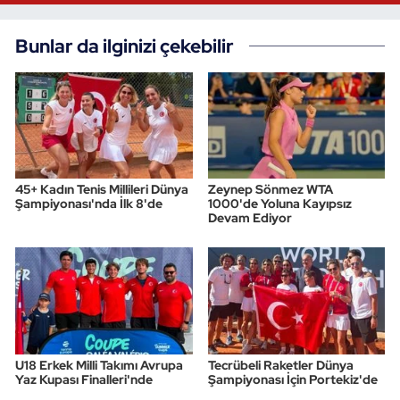
Triatlon
Bunlar da ilginizi çekebilir
Voleybol
Vücut Geliştirme Fitness
Wushu Kungfu
45+ Kadın Tenis Millileri Dünya
Zeynep Sönmez WTA
Şampiyonası'nda İlk 8'de
1000'de Yoluna Kayıpsız
Yelken
Devam Ediyor
Yüzme
U18 Erkek Milli Takımı Avrupa
Tecrübeli Raketler Dünya
Yaz Kupası Finalleri'nde
Şampiyonası İçin Portekiz'de