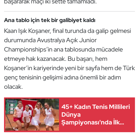
başararak maçı iki sette tamamladı.
Güreş
Halter
Ana tablo için tek bir galibiyet kaldı
Kaan Işık Koşaner, final turunda da galip gelmesi
Hava Sporları
durumunda Avustralya Açık Junior
Championships’in ana tablosunda mücadele
Hentbol
etmeye hak kazanacak. Bu başarı, hem
İşitme Engelli Sporcular
Koşaner’in kariyerinde yeni bir sayfa hem de Türk
genç tenisinin gelişimi adına önemli bir adım
Judo ve Kuraş
olacak.
Kano ve Rafting
45+ Kadın Tenis Millileri
Karate
Dünya
Şampiyonası'nda İlk
Kayak
8'de