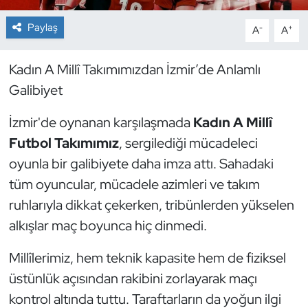
Paylaş
-
+
A
A
Dans Sporları
Dövüş Sanatı
Kadın A Millî Takımımızdan İzmir’de Anlamlı
Galibiyet
E-Spor
İzmir'de oynanan karşılaşmada
Kadın A Millî
Eskrim
Futbol Takımımız
, sergilediği mücadeleci
oyunla bir galibiyete daha imza attı. Sahadaki
Futbol
tüm oyuncular, mücadele azimleri ve takım
ruhlarıyla dikkat çekerken, tribünlerden yükselen
Futsal
alkışlar maç boyunca hiç dinmedi.
Genel
Millîlerimiz, hem teknik kapasite hem de fiziksel
üstünlük açısından rakibini zorlayarak maçı
Golf
kontrol altında tuttu. Taraftarların da yoğun ilgi