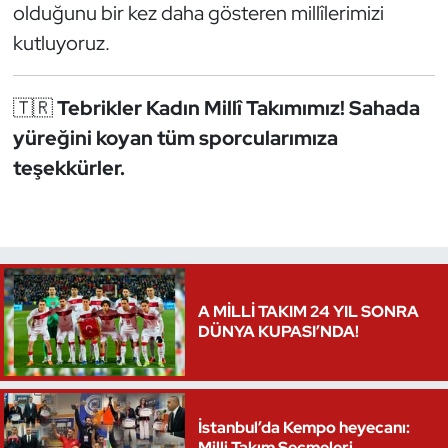
olduğunu bir kez daha gösteren millîlerimizi
Oryantiring
kutluyoruz.
Özel Sporcular
🇹🇷
Tebrikler Kadın Millî Takımımız! Sahada
Paralimpik
yüreğini koyan tüm sporcularımıza
teşekkürler.
Ragbi
Satranç
Su Topu
A MİLLİ TAKIM 24 YIL SONRA
DÜNYA KUPASI’NDA!
Sualtı Sporları
Tekvando
İstanbul’da Kempo heyecanı:
Tenis
Milli Takım Seçmeleri