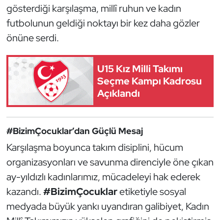
Güreş
gösterdiği karşılaşma, millî ruhun ve kadın
futbolunun geldiği noktayı bir kez daha gözler
Halter
önüne serdi.
Hava Sporları
U15 Kız Milli Takımı
Hentbol
Seçme Kampı Kadrosu
Açıklandı
İşitme Engelli Sporcular
Judo ve Kuraş
#BizimÇocuklar’dan Güçlü Mesaj
Karşılaşma boyunca takım disiplini, hücum
Kano ve Rafting
organizasyonları ve savunma direnciyle öne çıkan
ay-yıldızlı kadınlarımız, mücadeleyi hak ederek
Karate
kazandı.
#BizimÇocuklar
etiketiyle sosyal
Kayak
medyada büyük yankı uyandıran galibiyet, Kadın