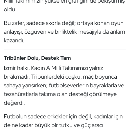
Millî Takımımızın yükselen grafiğini de pekiştirmiş
Kempo
oldu.
Kick Boks
Bu zafer, sadece skorla değil; ortaya konan oyun
anlayışı, özgüven ve birliktelik mesajıyla da anlam
Kürek
kazandı.
Masa Tenisi
Tribünler Dolu, Destek Tam
Modern Pentatlon
İzmir halkı, Kadın A Millî Takımımızı yalnız
bırakmadı. Tribünlerdeki coşku, maç boyunca
Motor Sporları
sahaya yansırken; futbolseverlerin bayraklarla ve
tezahüratlarla takıma olan desteği görülmeye
Muay Thai
değerdi.
Okçuluk
Futbolun sadece erkekler için değil, kadınlar için
Optimist
de ne kadar büyük bir tutku ve güç aracı