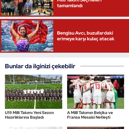
tamamlandı
Triatlon
Voleybol
Bengisu Avcı, buzullardaki
erimeye karşı kulaç atacak
Vücut Geliştirme Fitness
Wushu Kungfu
Bunlar da ilginizi çekebilir
Yelken
Yüzme
U19 Milli Takımı Yeni Sezon
A Millî Takımın Belçika ve
Hazırlıklarına Başladı
Fransa Mesaisi Netleşti