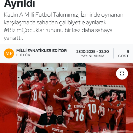
Ayrıldı
Bocce Bowling Dart
Kadın A Millî Futbol Takımımız, İzmir'de oynanan
karşılaşmada sahadan galibiyetle ayrılarak
Boks
#BizimÇocuklar ruhunu bir kez daha sahaya
yansıttı.
Briç
MILLI FANATIKLER EDITÖR
28.10.2025 - 22:20
9
Buz Hokeyi
EDITÖR
YAYINLANMA
GÖSTE
Buz Pateni
Çim Hokeyi
Cimnastik
Curling
Dağcılık