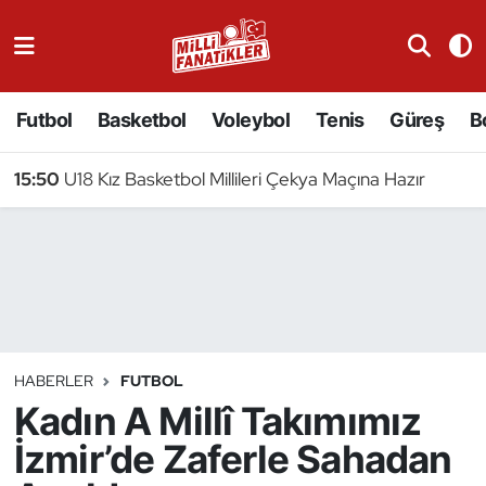
Atıcılık
Futbol
Basketbol
Voleybol
Tenis
Güreş
B
Atletizm
15:50
U18 Kız Basketbol Millileri Çekya Maçına Hazır
Badminton
Basketbol
Beyzbol
Bilardo
HABERLER
FUTBOL
Kadın A Millî Takımımız
Binicilik
İzmir’de Zaferle Sahadan
Bisiklet