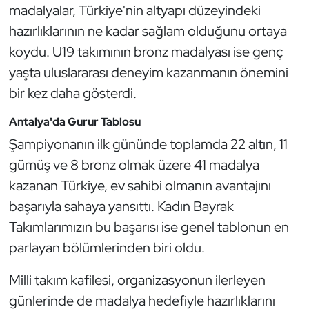
madalyalar, Türkiye'nin altyapı düzeyindeki
Oryantiring
hazırlıklarının ne kadar sağlam olduğunu ortaya
koydu. U19 takımının bronz madalyası ise genç
Özel Sporcular
yaşta uluslararası deneyim kazanmanın önemini
Paralimpik
bir kez daha gösterdi.
Antalya'da Gurur Tablosu
Ragbi
Şampiyonanın ilk gününde toplamda 22 altın, 11
Satranç
gümüş ve 8 bronz olmak üzere 41 madalya
kazanan Türkiye, ev sahibi olmanın avantajını
Su Topu
başarıyla sahaya yansıttı. Kadın Bayrak
Takımlarımızın bu başarısı ise genel tablonun en
Sualtı Sporları
parlayan bölümlerinden biri oldu.
Tekvando
Milli takım kafilesi, organizasyonun ilerleyen
günlerinde de madalya hedefiyle hazırlıklarını
Tenis