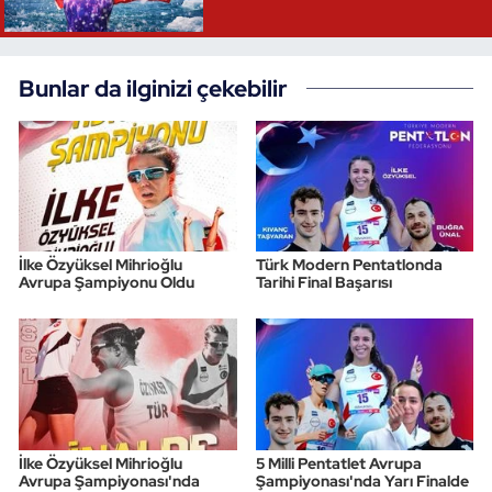
Bunlar da ilginizi çekebilir
İlke Özyüksel Mihrioğlu
Türk Modern Pentatlonda
Avrupa Şampiyonu Oldu
Tarihi Final Başarısı
İlke Özyüksel Mihrioğlu
5 Milli Pentatlet Avrupa
Avrupa Şampiyonası'nda
Şampiyonası'nda Yarı Finalde