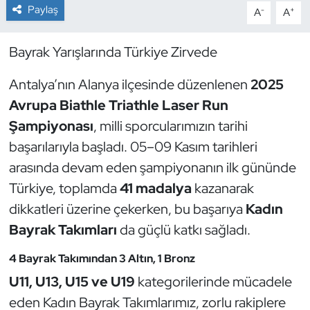
Paylaş
-
+
A
A
Dans Sporları
Bayrak Yarışlarında Türkiye Zirvede
Dövüş Sanatı
Antalya’nın Alanya ilçesinde düzenlenen
2025
E-Spor
Avrupa Biathle Triathle Laser Run
Şampiyonası
, milli sporcularımızın tarihi
Eskrim
başarılarıyla başladı. 05–09 Kasım tarihleri
arasında devam eden şampiyonanın ilk gününde
Futbol
Türkiye, toplamda
41 madalya
kazanarak
dikkatleri üzerine çekerken, bu başarıya
Kadın
Futsal
Bayrak Takımları
da güçlü katkı sağladı.
Genel
4 Bayrak Takımından 3 Altın, 1 Bronz
Golf
U11, U13, U15 ve U19
kategorilerinde mücadele
eden Kadın Bayrak Takımlarımız, zorlu rakiplere