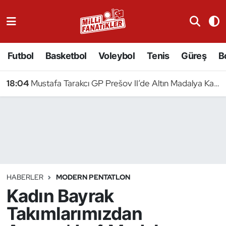
Atıcılık
Futbol
Basketbol
Voleybol
Tenis
Güreş
B
Atletizm
18:04
Mustafa Tarakcı GP Prešov II’de Altın Madalya Kazandı
Badminton
Basketbol
Beyzbol
Bilardo
HABERLER
MODERN PENTATLON
Kadın Bayrak
Binicilik
Takımlarımızdan
Bisiklet