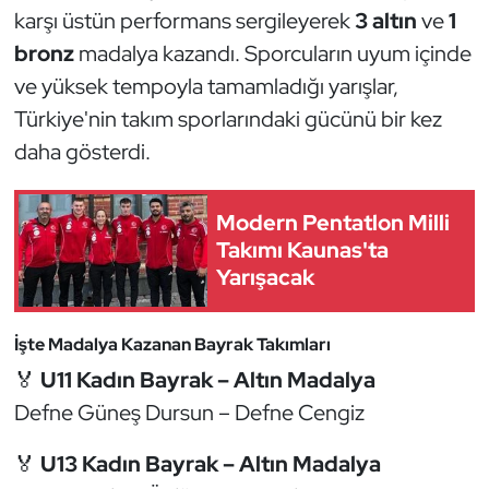
Güreş
karşı üstün performans sergileyerek
3 altın
ve
1
bronz
madalya kazandı. Sporcuların uyum içinde
Halter
ve yüksek tempoyla tamamladığı yarışlar,
Türkiye'nin takım sporlarındaki gücünü bir kez
Hava Sporları
daha gösterdi.
Hentbol
Modern Pentatlon Milli
İşitme Engelli Sporcular
Takımı Kaunas'ta
Yarışacak
Judo ve Kuraş
Kano ve Rafting
İşte Madalya Kazanan Bayrak Takımları
🏅
U11 Kadın Bayrak – Altın Madalya
Karate
Defne Güneş Dursun – Defne Cengiz
Kayak
🏅
U13 Kadın Bayrak – Altın Madalya