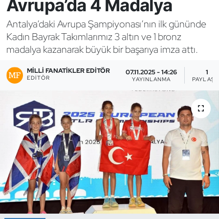
Avrupa’da 4 Madalya
Bocce Bowling Dart
Antalya’daki Avrupa Şampiyonası’nın ilk gününde
Kadın Bayrak Takımlarımız 3 altın ve 1 bronz
Boks
madalya kazanarak büyük bir başarıya imza attı.
Briç
MILLI FANATIKLER EDITÖR
07.11.2025 - 14:26
1
EDITÖR
YAYINLANMA
PAYLAŞI
Buz Hokeyi
Buz Pateni
Çim Hokeyi
Cimnastik
Curling
Dağcılık