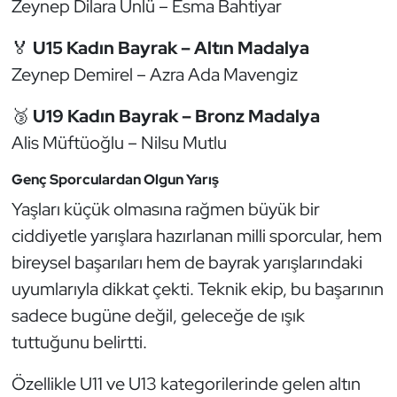
Zeynep Dilara Ünlü – Esma Bahtiyar
Kempo
🏅
U15 Kadın Bayrak – Altın Madalya
Kick Boks
Zeynep Demirel – Azra Ada Mavengiz
Kürek
🥉
U19 Kadın Bayrak – Bronz Madalya
Alis Müftüoğlu – Nilsu Mutlu
Masa Tenisi
Genç Sporculardan Olgun Yarış
Modern Pentatlon
Yaşları küçük olmasına rağmen büyük bir
ciddiyetle yarışlara hazırlanan milli sporcular, hem
Motor Sporları
bireysel başarıları hem de bayrak yarışlarındaki
uyumlarıyla dikkat çekti. Teknik ekip, bu başarının
Muay Thai
sadece bugüne değil, geleceğe de ışık
Okçuluk
tuttuğunu belirtti.
Optimist
Özellikle U11 ve U13 kategorilerinde gelen altın