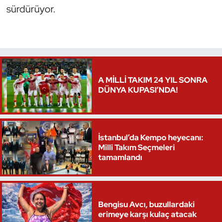
sürdürüyor.
Triatlon
Voleybol
Vücut Geliştirme Fitness
A MİLLİ TAKIM 24 YIL SONRA
DÜNYA KUPASI’NDA!
Wushu Kungfu
Yelken
İstanbul’da Kempo heyecanı:
Yüzme
Milli Takım Seçmeleri
tamamlandı
Bengisu Avcı, buzullardaki
erimeye karşı kulaç atacak