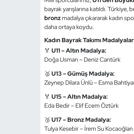
Güreş
bayrak yarışlarına katıldı. Türkiye
bronz
madalya çıkararak kadın sporc
Halter
daha ortaya koydu.
Hava Sporları
Kadın Bayrak Takımı Madalyalar
Hentbol
🏅
U11 – Altın Madalya:
Doğa Usman – Deniz Cantürk
İşitme Engelli Sporcular
🥈
U13 – Gümüş Madalya:
Judo ve Kuraş
Zeynep Dilara Ünlü – Esma Bahtiya
Kano ve Rafting
🏅
U15 – Altın Madalya:
Eda Bedir – Elif Ecem Öztürk
Karate
🥉
U17 – Bronz Madalya:
Kayak
Tulya Kesebir – İrem Su Kocaoğlan