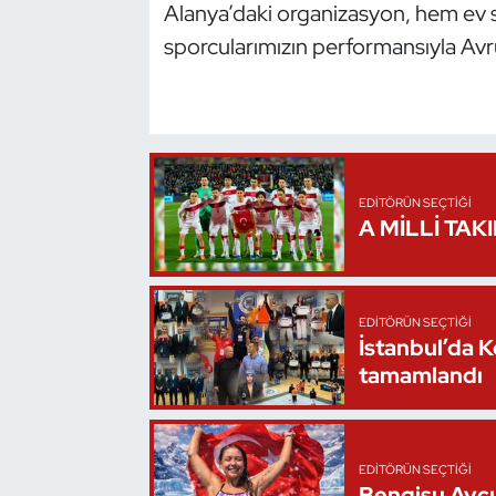
Alanya’daki organizasyon, hem ev sa
sporcularımızın performansıyla Av
Triatlon
Voleybol
Vücut Geliştirme Fitness
EDITÖRÜN SEÇTIĞI
Wushu Kungfu
A MİLLİ TAK
Yelken
EDITÖRÜN SEÇTIĞI
Yüzme
İstanbul’da 
tamamlandı
EDITÖRÜN SEÇTIĞI
Bengisu Avcı,