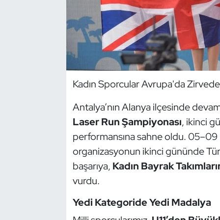
Dans Sporları
Dövüş Sanatı
E-Spor
Kadın Sporcular Avrupa'da Zirvede
Eskrim
Antalya’nın Alanya ilçesinde dev
Laser Run Şampiyonası
, ikinci 
Futbol
performansına sahne oldu. 05–09 Ka
Futsal
organizasyonun ikinci gününde Tü
başarıya,
Kadın Bayrak Takımları
Genel
vurdu.
Golf
Yedi Kategoride Yedi Madalya
Milli sporcularımız,
U11’den Büyükl