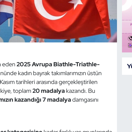
am eden
2025 Avrupa Biathle-Triathle-
Y
gününde kadın bayrak takımlarımızın üstün
sım tarihleri arasında gerçekleştirilen
rkiye, toplam
20 madalya
kazandı. Bu
mızın kazandığı 7 madalya
damgasını
er kategorisine
kadar farklı yaş gruplarında