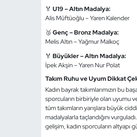
Kempo
🏅
U19 – Altın Madalya:
Alis Müftüoğlu – Yaren Kalender
Kick Boks
🥉
Genç – Bronz Madalya:
Kürek
Melis Altın – Yağmur Malkoç
Masa Tenisi
🏅
Büyükler – Altın Madalya:
İpek Akşin – Yaren Nur Polat
Modern Pentatlon
Takım Ruhu ve Uyum Dikkat Çek
Motor Sporları
Kadın bayrak takımlarımızın bu başa
sporcuların birbiriyle olan uyumu 
Muay Thai
tüm takımların yarışlara büyük cidd
Okçuluk
madalyalarla taçlandığını vurguladı. 
gelişim, kadın sporcuların altyapı 
Optimist