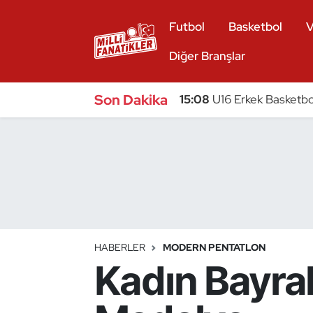
Futbol
Basketbol
V
Atıcılık
Diğer Branşlar
Atletizm
Son Dakika
15:08
U16 Erkek Basketbol
Badminton
Basketbol
Beyzbol
Bilardo
HABERLER
MODERN PENTATLON
Kadın Bayra
Binicilik
Bisiklet