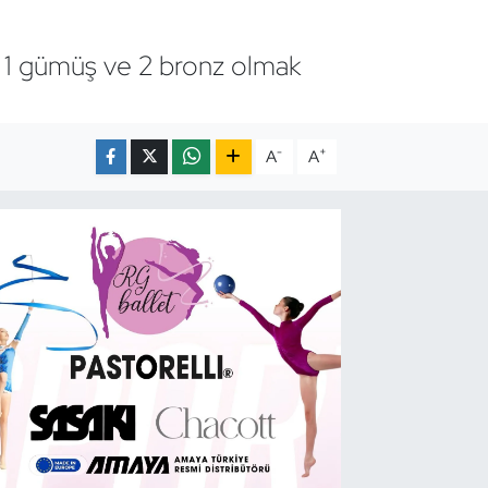
, 1 gümüş ve 2 bronz olmak
-
+
A
A