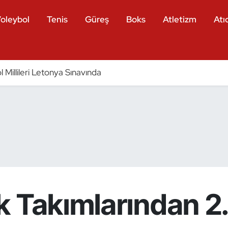
oleybol
Tenis
Güreş
Boks
Atletizm
Atıc
 Millileri Letonya Sınavında
k Takımlarından 2