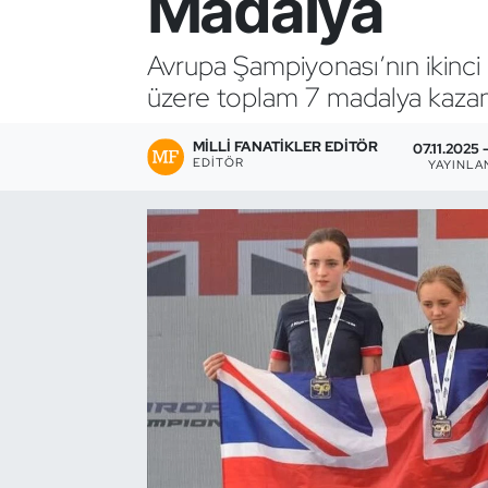
Madalya
Bocce Bowling Dart
Avrupa Şampiyonası’nın ikinci
üzere toplam 7 madalya kazan
Boks
MILLI FANATIKLER EDITÖR
Briç
07.11.2025 
EDITÖR
YAYINLA
Buz Hokeyi
Buz Pateni
Çim Hokeyi
Cimnastik
Curling
Dağcılık