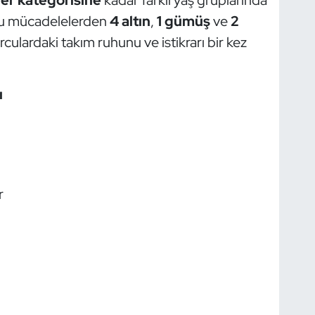
, bu mücadelelerden
4 altın
,
1 gümüş
ve
2
ulardaki takım ruhunu ve istikrarı bir kez
ı
r