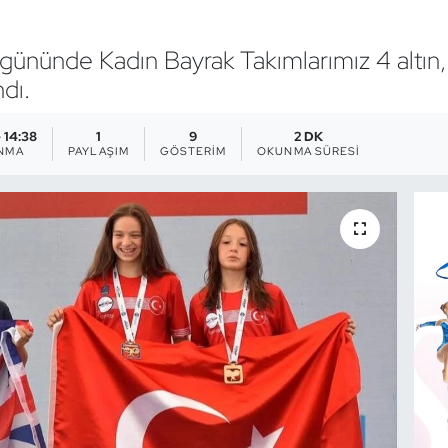
 gününde Kadın Bayrak Takımlarımız 4 altın
dı.
- 14:38
1
9
2 DK
NMA
PAYLAŞIM
GÖSTERIM
OKUNMA SÜRESI