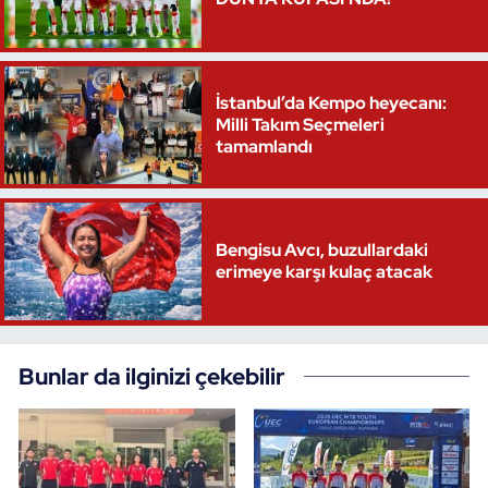
Triatlon
Voleybol
İstanbul’da Kempo heyecanı:
Milli Takım Seçmeleri
tamamlandı
Vücut Geliştirme Fitness
Wushu Kungfu
Bengisu Avcı, buzullardaki
Yelken
erimeye karşı kulaç atacak
Yüzme
Bunlar da ilginizi çekebilir