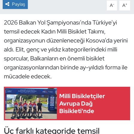
Paylaş
-
+
A
A
Dans Sporları
2026 Balkan Yol Şampiyonası’nda Türkiye’yi
Dövüş Sanatı
temsil edecek Kadın Milli Bisiklet Takımı,
organizasyonun düzenleneceği Kosova’da yerini
E-Spor
aldı. Elit, genç ve yıldız kategorilerindeki milli
sporcular, Balkanların en önemli bisiklet
Eskrim
organizasyonlarından birinde ay-yıldızlı forma ile
Futbol
mücadele edecek.
Futsal
Milli Bisikletçiler
Avrupa Dağ
Genel
Bisikleti'nde
Golf
Üç farklı kategoride temsil