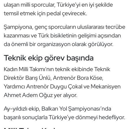
ulaşan milli sporcular, Türkiye’yi en iyi şekilde
Kempo
temsil etmek için pedal çevirecek.
Kick Boks
Şampiyona, genç sporcuların uluslararası tecrübe
Kürek
kazanması ve Türk bisikletinin gelişimi açısından
da önemli bir organizasyon olarak görülüyor.
Masa Tenisi
Teknik ekip görev başında
Modern Pentatlon
Kadın Milli Takımı'nın teknik ekibinde Teknik
Direktör Barış Ünlü, Antrenör Bora Köse,
Motor Sporları
Yardımcı Antrenör Duygu Çokal ve Mekanisyen
Muay Thai
Ahmet Adem Oğuz yer alıyor.
Ay-yıldızlı ekip, Balkan Yol Şampiyonası’nda
Okçuluk
başarılı sonuçlarla Türkiye’ye dönmeyi hedefliyor.
Optimist