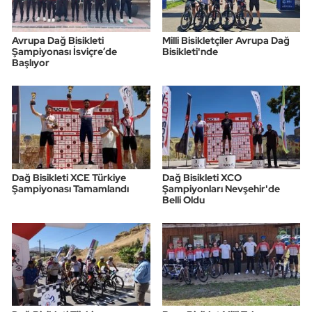
Avrupa Dağ Bisikleti
Milli Bisikletçiler Avrupa Dağ
Şampiyonası İsviçre’de
Bisikleti'nde
Başlıyor
Dağ Bisikleti XCE Türkiye
Dağ Bisikleti XCO
Şampiyonası Tamamlandı
Şampiyonları Nevşehir'de
Belli Oldu