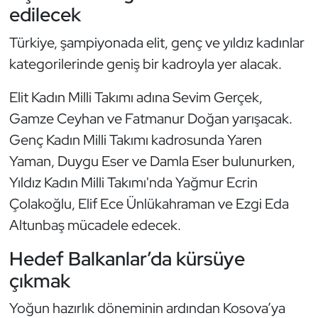
Güreş
edilecek
Türkiye, şampiyonada elit, genç ve yıldız kadınlar
Halter
kategorilerinde geniş bir kadroyla yer alacak.
Hava Sporları
Elit Kadın Milli Takımı adına Sevim Gerçek,
Hentbol
Gamze Ceyhan ve Fatmanur Doğan yarışacak.
Genç Kadın Milli Takımı kadrosunda Yaren
İşitme Engelli Sporcular
Yaman, Duygu Eser ve Damla Eser bulunurken,
Yıldız Kadın Milli Takımı'nda Yağmur Ecrin
Judo ve Kuraş
Çolakoğlu, Elif Ece Ünlükahraman ve Ezgi Eda
Kano ve Rafting
Altunbaş mücadele edecek.
Hedef Balkanlar’da kürsüye
Karate
çıkmak
Kayak
Yoğun hazırlık döneminin ardından Kosova’ya