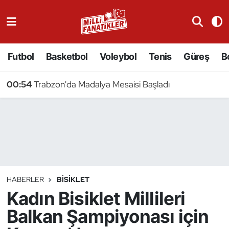
Atıcılık
Futbol
Basketbol
Voleybol
Tenis
Güreş
B
Atletizm
00:54
Trabzon'da Madalya Mesaisi Başladı
Badminton
Basketbol
Beyzbol
Bilardo
HABERLER
BISIKLET
Kadın Bisiklet Millileri
Binicilik
Balkan Şampiyonası için
Bisiklet