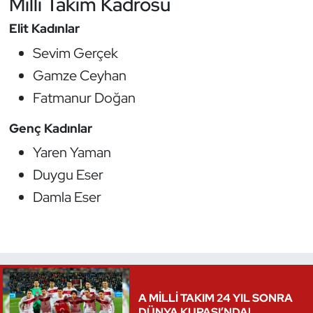
Milli Takım Kadrosu
Oryantiring
Elit Kadınlar
Sevim Gerçek
Özel Sporcular
Gamze Ceyhan
Paralimpik
Fatmanur Doğan
Ragbi
Genç Kadınlar
Yaren Yaman
Satranç
Duygu Eser
Damla Eser
Su Topu
Sualtı Sporları
Tekvando
A MİLLİ TAKIM 24 YIL SONRA
Tenis
DÜNYA KUPASI’NDA!