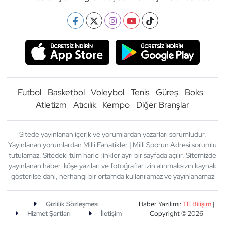
Futbol
Basketbol
Voleybol
Tenis
Güreş
Boks
Atletizm
Atıcılık
Kempo
Diğer Branşlar
Sitede yayınlanan içerik ve yorumlardan yazarları sorumludur.
Yayınlanan yorumlardan Milli Fanatikler | Milli Sporun Adresi sorumlu
tutulamaz. Sitedeki tüm harici linkler ayrı bir sayfada açılır. Sitemizde
yayınlanan haber, köşe yazıları ve fotoğraflar izin alınmaksızın kaynak
gösterilse dahi, herhangi bir ortamda kullanılamaz ve yayınlanamaz
Gizlilik Sözleşmesi
Haber Yazılımı:
TE Bilişim
|
Hizmet Şartları
İletişim
Copyright © 2026