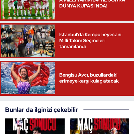
DÜNYA KUPASI’NDA!
Triatlon
Voleybol
İstanbul’da Kempo heyecanı:
Milli Takım Seçmeleri
Vücut Geliştirme Fitness
tamamlandı
Wushu Kungfu
Yelken
Bengisu Avcı, buzullardaki
erimeye karşı kulaç atacak
Yüzme
Bunlar da ilginizi çekebilir