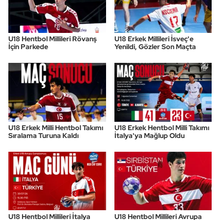
U18 Hentbol Millileri Rövanş
U18 Erkek Millileri İsveç'e
İçin Parkede
Yenildi, Gözler Son Maçta
U18 Erkek Milli Hentbol Takımı
U18 Erkek Hentbol Milli Takımı
Sıralama Turuna Kaldı
İtalya'ya Mağlup Oldu
U18 Hentbol Millileri İtalya
U18 Hentbol Millileri Avrupa