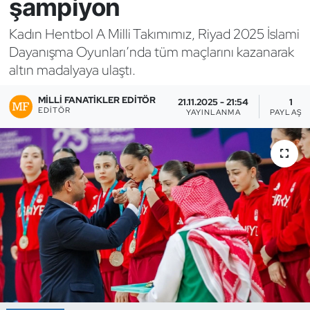
şampiyon
Bocce Bowling Dart
Kadın Hentbol A Milli Takımımız, Riyad 2025 İslami
Dayanışma Oyunları’nda tüm maçlarını kazanarak
Boks
altın madalyaya ulaştı.
Briç
MILLI FANATIKLER EDITÖR
21.11.2025 - 21:54
1
EDITÖR
YAYINLANMA
PAYLAŞI
Buz Hokeyi
Buz Pateni
Çim Hokeyi
Cimnastik
Curling
Dağcılık