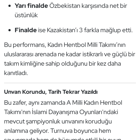
Yarı finalde
Özbekistan karşısında net bir
Kempo
üstünlük
Kick Boks
Finalde
ise Kazakistan’ı 3 farkla mağlup etti.
Kürek
Bu performans, Kadın Hentbol Milli Takımı’nın
Masa Tenisi
uluslararası arenada ne kadar istikrarlı ve güçlü bir
takım kimliğine sahip olduğunu bir kez daha
Modern Pentatlon
kanıtladı.
Motor Sporları
Unvan Korundu, Tarih Tekrar Yazıldı
Muay Thai
Bu zafer, aynı zamanda A Milli Kadın Hentbol
Takımı'nın İslami Dayanışma Oyunları'ndaki
Okçuluk
mevcut şampiyonluk unvanını koruduğu
anlamına geliyor. Turnuva boyunca hem
Optimist
savunmada hem de hücumda etkili bir oyun