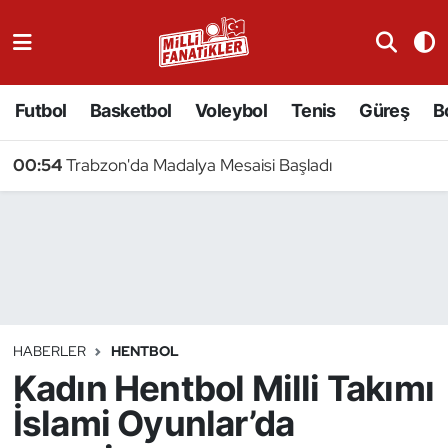
Atıcılık
Futbol
Basketbol
Voleybol
Tenis
Güreş
B
Atletizm
00:54
Trabzon'da Madalya Mesaisi Başladı
Badminton
Basketbol
Beyzbol
Bilardo
HABERLER
HENTBOL
Kadın Hentbol Milli Takımı
Binicilik
İslami Oyunlar’da
Bisiklet