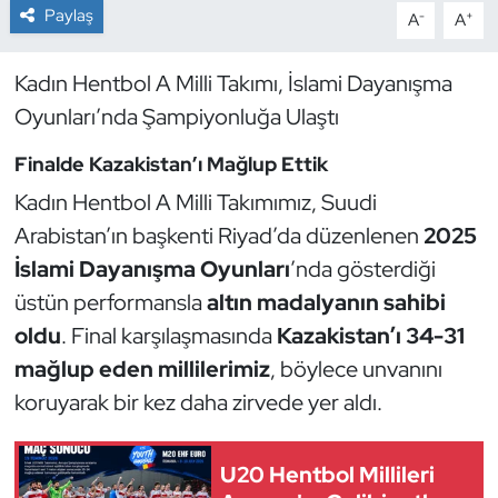
Paylaş
-
+
A
A
Dans Sporları
Kadın Hentbol A Milli Takımı, İslami Dayanışma
Dövüş Sanatı
Oyunları’nda Şampiyonluğa Ulaştı
Finalde Kazakistan’ı Mağlup Ettik
E-Spor
Kadın Hentbol A Milli Takımımız, Suudi
Eskrim
Arabistan’ın başkenti Riyad’da düzenlenen
2025
İslami Dayanışma Oyunları
’nda gösterdiği
Futbol
üstün performansla
altın madalyanın sahibi
oldu
. Final karşılaşmasında
Kazakistan’ı 34-31
Futsal
mağlup eden millilerimiz
, böylece unvanını
Genel
koruyarak bir kez daha zirvede yer aldı.
Golf
U20 Hentbol Millileri