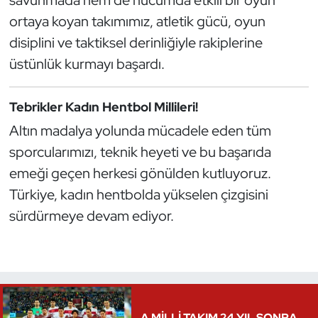
ortaya koyan takımımız, atletik gücü, oyun
Oryantiring
disiplini ve taktiksel derinliğiyle rakiplerine
Özel Sporcular
üstünlük kurmayı başardı.
Paralimpik
Tebrikler Kadın Hentbol Millileri!
Ragbi
Altın madalya yolunda mücadele eden tüm
sporcularımızı, teknik heyeti ve bu başarıda
Satranç
emeği geçen herkesi gönülden kutluyoruz.
Türkiye, kadın hentbolda yükselen çizgisini
Su Topu
sürdürmeye devam ediyor.
Sualtı Sporları
Tekvando
Tenis
A MİLLİ TAKIM 24 YIL SONRA