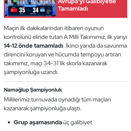
Avrupa'yı Galibiyetle
Güreş
Tamamladı
Halter
Maçın ilk dakikalarından itibaren oyunun
Hava Sporları
kontrolünü elinde tutan A Milli Takımımız, ilk yarıyı
14-12 önde tamamladı
. İkinci yarıda da savunma
Hentbol
direncini koruyan ve hücumda tempoyu artıran
İşitme Engelli Sporcular
takımımız, maçı 34-31’lik skorla kazanarak
şampiyonluğa uzandı.
Judo ve Kuraş
Namağlup Şampiyonluk
Kano ve Rafting
Millilerimiz turnuvada oynadığı tüm maçları
Karate
kazanarak şampiyonluğa ulaştı.
Kayak
Grup aşamasında
üç galibiyet