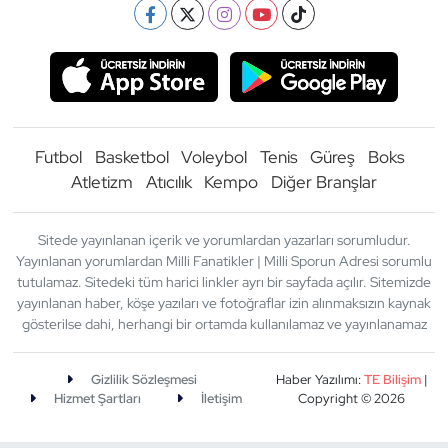
Futbol
Basketbol
Voleybol
Tenis
Güreş
Boks
Atletizm
Atıcılık
Kempo
Diğer Branşlar
Sitede yayınlanan içerik ve yorumlardan yazarları sorumludur.
Yayınlanan yorumlardan Milli Fanatikler | Milli Sporun Adresi sorumlu
tutulamaz. Sitedeki tüm harici linkler ayrı bir sayfada açılır. Sitemizde
yayınlanan haber, köşe yazıları ve fotoğraflar izin alınmaksızın kaynak
gösterilse dahi, herhangi bir ortamda kullanılamaz ve yayınlanamaz
Gizlilik Sözleşmesi
Haber Yazılımı:
TE Bilişim
|
Hizmet Şartları
İletişim
Copyright © 2026