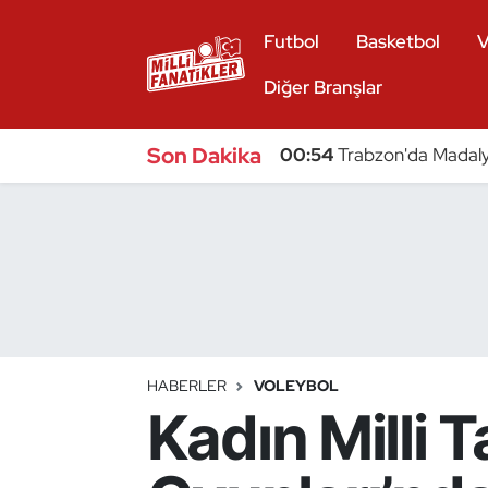
Futbol
Basketbol
V
Atıcılık
Diğer Branşlar
Atletizm
Son Dakika
00:54
Trabzon'da Madaly
Badminton
Basketbol
Beyzbol
Bilardo
HABERLER
VOLEYBOL
Kadın Milli 
Binicilik
Bisiklet