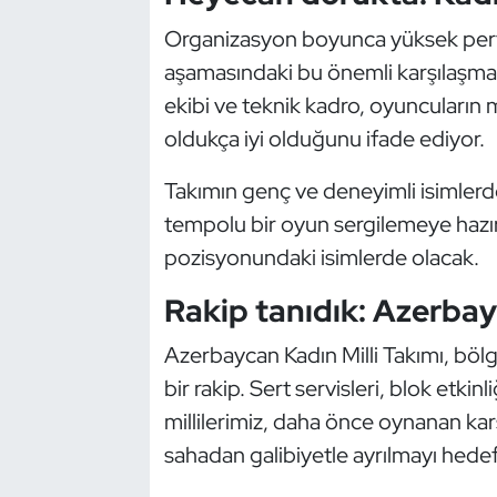
Güreş
Organizasyon boyunca yüksek perfo
Halter
aşamasındaki bu önemli karşılaşmad
ekibi ve teknik kadro, oyuncuları
Hava Sporları
oldukça iyi olduğunu ifade ediyor.
Hentbol
Takımın genç ve deneyimli isimler
tempolu bir oyun sergilemeye hazır
İşitme Engelli Sporcular
pozisyonundaki isimlerde olacak.
Judo ve Kuraş
Rakip tanıdık: Azerba
Kano ve Rafting
Azerbaycan Kadın Milli Takımı, bölg
bir rakip. Sert servisleri, blok etkinl
Karate
millilerimiz, daha önce oynanan ka
sahadan galibiyetle ayrılmayı hedefl
Kayak