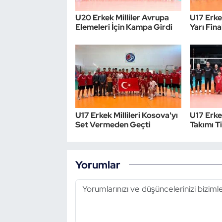
U20 Erkek Milliler Avrupa
U17 Erkek
Triatlon
Elemeleri İçin Kampa Girdi
Yarı Fina
Voleybol
Vücut Geliştirme Fitness
Wushu Kungfu
U17 Erkek Millileri Kosova'yı
U17 Erke
Yelken
Set Vermeden Geçti
Takımı T
Yüzme
Yorumlar