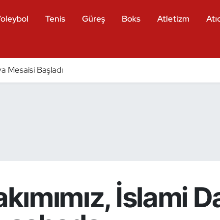
oleybol
Tenis
Güreş
Boks
Atletizm
Atıc
a Mesaisi Başladı
Takımımız, İslami 