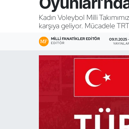
Oyunları’nd
Bocce Bowling Dart
Kadın Voleybol Milli Takımımı
karşıya geliyor. Mücadele TRT 
Boks
MILLI FANATIKLER EDITÖR
Briç
09.11.2025 
EDITÖR
YAYINLA
Buz Hokeyi
Buz Pateni
Çim Hokeyi
Cimnastik
Curling
Dağcılık