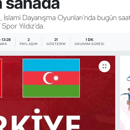
a sahada
z, İslami Dayanışma Oyunları'nda bugün saat
Spor Yıldız’da.
- 13:28
2
21
1 DK
NMA
PAYLAŞIM
GÖSTERIM
OKUNMA SÜRESI