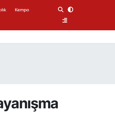
ılık
Kempo
Dayanışma