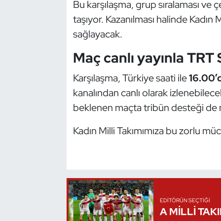
Bu karşılaşma, grup sıralaması ve 
Kempo
taşıyor. Kazanılması halinde Kadın Mil
sağlayacak.
Kick Boks
Maç canlı yayınla TRT 
Kürek
Karşılaşma, Türkiye saati ile
16.00’
Masa Tenisi
kanalından canlı olarak izlenebilec
beklenen maçta tribün desteği de 
Modern Pentatlon
Kadın Milli Takımımıza bu zorlu müc
Motor Sporları
Muay Thai
Okçuluk
EDITÖRÜN SEÇTIĞI
Optimist
A MİLLİ TAK