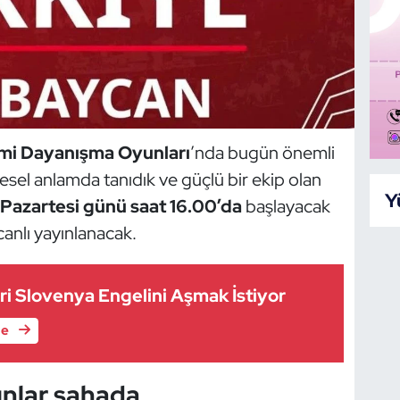
ami Dayanışma Oyunları
’nda bugün önemli
esel anlamda tanıdık ve güçlü bir ekip olan
Y
Pazartesi günü saat 16.00’da
başlayacak
anlı yayınlanacak.
eri Slovenya Engelini Aşmak İstiyor
le
nlar sahada