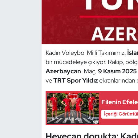
Dans Sporları
Dövüş Sanatı
E-Spor
Kadın Voleybol Milli Takımımız,
İsl
bir mücadeleye çıkıyor. Rakip, bölg
Eskrim
Azerbaycan
. Maç,
9 Kasım 2025 
Futbol
ve
TRT Spor Yıldız
ekranlarından c
Futsal
Filenin Efel
Genel
İçeriği Görüntü
Golf
Heyecan dorukta: Kadı