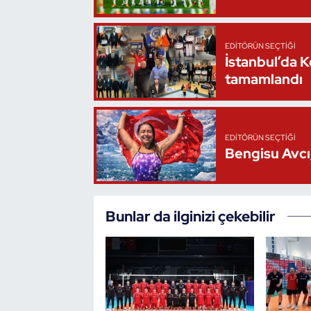
Oryantiring
EDITÖRÜN SEÇTIĞI
Özel Sporcular
İstanbul’da 
tamamlandı
Paralimpik
Ragbi
EDITÖRÜN SEÇTIĞI
Bengisu Avcı,
Satranç
Su Topu
Bunlar da ilginizi çekebilir
Sualtı Sporları
Tekvando
Tenis