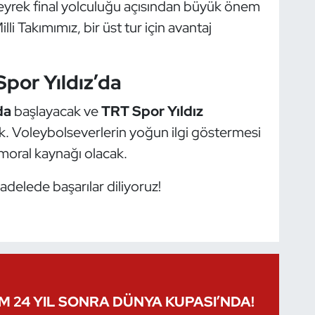
çeyrek final yolculuğu açısından büyük önem
li Takımımız, bir üst tur için avantaj
Spor Yıldız’da
da
başlayacak ve
TRT Spor Yıldız
ek. Voleybolseverlerin yoğun ilgi göstermesi
moral kaynağı olacak.
adelede başarılar diliyoruz!
IM 24 YIL SONRA DÜNYA KUPASI’NDA!