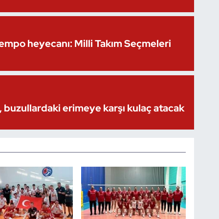
Kempo heyecanı: Milli Takım Seçmeleri
 buzullardaki erimeye karşı kulaç atacak