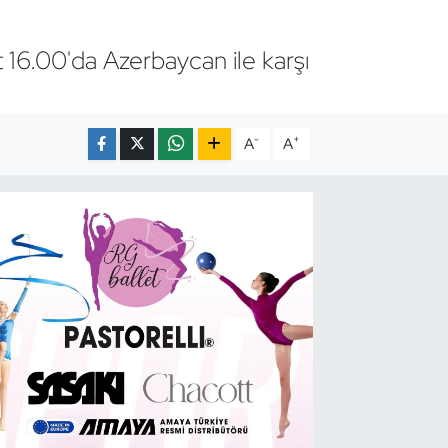
 16.00'da Azerbaycan ile karşı
-
+
A
A