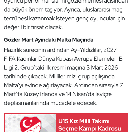
oyuncu performanslarını gözlemlemesi açısından
Oryantiring
da büyük önem taşıyor. Ayrıca, uluslararası maç
tecrübesi kazanmak isteyen genç oyuncular için
Özel Sporcular
değerli bir fırsat olacak.
Paralimpik
Gözler Mart Ayındaki Malta Maçında
Hazırlık sürecinin ardından Ay-Yıldızlılar, 2027
Ragbi
FIFA Kadınlar Dünya Kupası Avrupa Elemeleri B
Ligi 2. Grup’taki ilk resmi maçına 3 Mart 2026
Satranç
tarihinde çıkacak. Millîlerimiz, grup açılışında
Su Topu
Malta’yı evinde ağırlayacak. Ardından sırasıyla 7
Mart’ta Kuzey İrlanda ve 14 Nisan’da İsviçre
Sualtı Sporları
deplasmanlarında mücadele edecek.
Tekvando
U15 Kız Milli Takımı
Seçme Kampı Kadrosu
Tenis