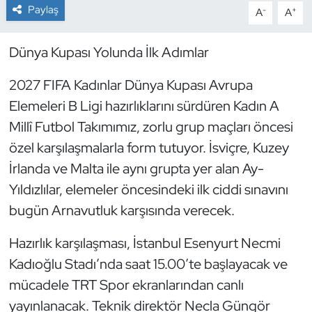
Paylaş
-
+
A
A
Dans Sporları
Dünya Kupası Yolunda İlk Adımlar
Dövüş Sanatı
2027 FIFA Kadınlar Dünya Kupası Avrupa
E-Spor
Elemeleri B Ligi hazırlıklarını sürdüren Kadın A
Millî Futbol Takımımız, zorlu grup maçları öncesi
Eskrim
özel karşılaşmalarla form tutuyor. İsviçre, Kuzey
İrlanda ve Malta ile aynı grupta yer alan Ay-
Futbol
Yıldızlılar, elemeler öncesindeki ilk ciddi sınavını
bugün Arnavutluk karşısında verecek.
Futsal
Hazırlık karşılaşması, İstanbul Esenyurt Necmi
Genel
Kadıoğlu Stadı’nda saat 15.00’te başlayacak ve
Golf
mücadele TRT Spor ekranlarından canlı
yayınlanacak. Teknik direktör Necla Güngör