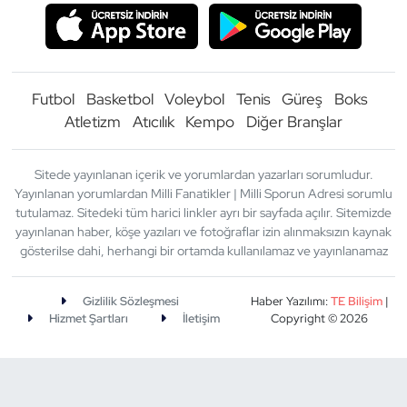
Futbol
Basketbol
Voleybol
Tenis
Güreş
Boks
Atletizm
Atıcılık
Kempo
Diğer Branşlar
Sitede yayınlanan içerik ve yorumlardan yazarları sorumludur.
Yayınlanan yorumlardan Milli Fanatikler | Milli Sporun Adresi sorumlu
tutulamaz. Sitedeki tüm harici linkler ayrı bir sayfada açılır. Sitemizde
yayınlanan haber, köşe yazıları ve fotoğraflar izin alınmaksızın kaynak
gösterilse dahi, herhangi bir ortamda kullanılamaz ve yayınlanamaz
Gizlilik Sözleşmesi
Haber Yazılımı:
TE Bilişim
|
Hizmet Şartları
İletişim
Copyright © 2026