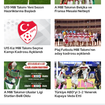
U19 Milli Takımı Yeni Sezon
A Millî Takımın Belçika ve
Hazırlıklarına Başladı
Fransa Mesaisi Netleşti
U15 Kız Milli Takımı Seçme
Plaj Futbolu Milli Takımı'nın
Kampı Kadrosu Açıklandı
aday kadrosu açıklandı
A Milli Takımın Uluslar Ligi
Türkiye ABD'yi 3-2 Yenerek
Statları Belli Oldu
Kupaya Veda Etti