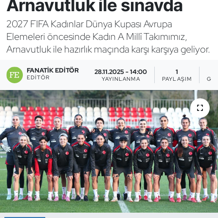
Arnavutluk ile sınavda
Bocce Bowling Dart
2027 FIFA Kadınlar Dünya Kupası Avrupa
Elemeleri öncesinde Kadın A Millî Takımımız,
Boks
Arnavutluk ile hazırlık maçında karşı karşıya geliyor.
Briç
FANATIK EDITÖR
28.11.2025 - 14:00
1
EDITÖR
YAYINLANMA
PAYLAŞIM
GÖ
Buz Hokeyi
Buz Pateni
Çim Hokeyi
Cimnastik
Curling
Dağcılık