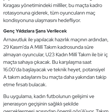
Güreş
Kıragası yönetimindeki millîler, bu maçta kadro
rotasyonuna giderek, tüm oyuncuların maç
Halter
kondisyonuna ulaşmasını hedefliyor.
Hava Sporları
Genç Yıldızlara Şans Verilecek
Arnavutluk ile yapılacak hazırlık maçının ardından,
Hentbol
29 Kasım’da A Millî Takım kadrosunda süre
İşitme Engelli Sporcular
almayan oyuncular, U23 Kadın Millî Takım ile bir iç
maçta sahaya çıkacak. Bu karşılaşma saat
Judo ve Kuraş
16.00’da başlayacak ve teknik heyet, potansiyel
A takım adaylarını bu maçta daha yakından takip
Kano ve Rafting
etme fırsatı bulacak.
Karate
Bu uygulama, kadın futbolunun gelişimi ve
jenerasyon geçişinin sağlıklı şekilde
Kayak
gerçekleşmesi açısından önemli görülüyor. Takım