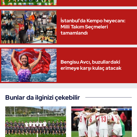
İstanbul’da Kempo heyecanı:
Milli Takım Seçmeleri
tamamlandı
Bengisu Avcı, buzullardaki
erimeye karşı kulaç atacak
Bunlar da ilginizi çekebilir