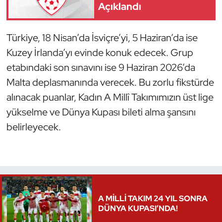
Açıklandı
Triatlon
Türkiye, 18 Nisan’da İsviçre’yi, 5 Haziran’da ise
Voleybol
Kuzey İrlanda’yı evinde konuk edecek. Grup
etabındaki son sınavını ise 9 Haziran 2026’da
Vücut Geliştirme Fitness
Malta deplasmanında verecek. Bu zorlu fikstürde
Wushu Kungfu
alınacak puanlar, Kadın A Millî Takımımızın üst lige
yükselme ve Dünya Kupası bileti alma şansını
Yelken
belirleyecek.
Yüzme
A MİLLİ TAKIM 24 YIL SONRA
DÜNYA KUPASI’NDA!