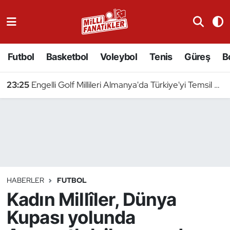
Atıcılık
Futbol
Basketbol
Voleybol
Tenis
Güreş
B
Atletizm
23:25
Engelli Golf Millileri Almanya'da Türkiye'yi Temsil Edecek
Badminton
Basketbol
Beyzbol
Bilardo
HABERLER
FUTBOL
Kadın Millîler, Dünya
Binicilik
Kupası yolunda
Bisiklet