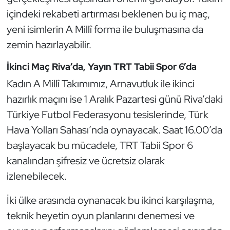
Kempo
içindeki rekabeti artırması beklenen bu iç maç,
yeni isimlerin A Millî forma ile buluşmasına da
Kick Boks
zemin hazırlayabilir.
Kürek
İkinci Maç Riva’da, Yayın TRT Tabii Spor 6’da
Kadın A Millî Takımımız, Arnavutluk ile ikinci
Masa Tenisi
hazırlık maçını ise 1 Aralık Pazartesi günü Riva’daki
Türkiye Futbol Federasyonu tesislerinde, Türk
Modern Pentatlon
Hava Yolları Sahası’nda oynayacak. Saat 16.00’da
Motor Sporları
başlayacak bu mücadele, TRT Tabii Spor 6
kanalından şifresiz ve ücretsiz olarak
Muay Thai
izlenebilecek.
Okçuluk
İki ülke arasında oynanacak bu ikinci karşılaşma,
teknik heyetin oyun planlarını denemesi ve
Optimist