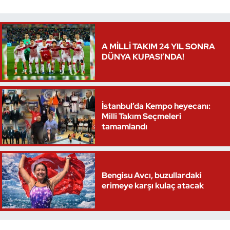
Triatlon
Voleybol
A MİLLİ TAKIM 24 YIL SONRA
DÜNYA KUPASI’NDA!
Vücut Geliştirme Fitness
Wushu Kungfu
İstanbul’da Kempo heyecanı:
Milli Takım Seçmeleri
Yelken
tamamlandı
Yüzme
Bengisu Avcı, buzullardaki
erimeye karşı kulaç atacak