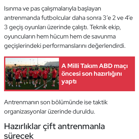
Güreş
Isınma ve pas çalışmalarıyla başlayan
antrenmanda futbolcular daha sonra 3’e 2 ve 4’e
Halter
3 geçiş oyunları üzerinde çalıştı. Teknik ekip,
Hava Sporları
oyuncuların hem hücum hem de savunma
geçişlerindeki performanslarını değerlendirdi.
Hentbol
A Milli Takım ABD maçı
İşitme Engelli Sporcular
öncesi son hazırlığını
yaptı
Judo ve Kuraş
Kano ve Rafting
Antrenmanın son bölümünde ise taktik
organizasyonlar üzerinde duruldu.
Karate
Hazırlıklar çift antrenmanla
Kayak
sürecek