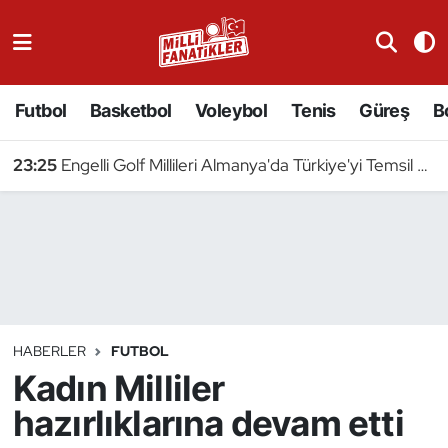
Atıcılık
Futbol
Basketbol
Voleybol
Tenis
Güreş
B
Atletizm
23:25
Engelli Golf Millileri Almanya'da Türkiye'yi Temsil Edecek
Badminton
Basketbol
Beyzbol
Bilardo
HABERLER
FUTBOL
Kadın Milliler
Binicilik
hazırlıklarına devam etti
Bisiklet