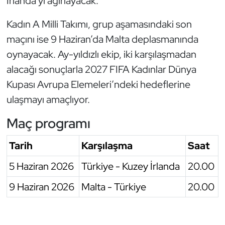
İrlanda’yı ağırlayacak.
Oryantiring
Kadın A Milli Takımı, grup aşamasındaki son
maçını ise 9 Haziran’da Malta deplasmanında
Özel Sporcular
oynayacak. Ay-yıldızlı ekip, iki karşılaşmadan
Paralimpik
alacağı sonuçlarla 2027 FIFA Kadınlar Dünya
Kupası Avrupa Elemeleri’ndeki hedeflerine
Ragbi
ulaşmayı amaçlıyor.
Satranç
Maç programı
Su Topu
Tarih
Karşılaşma
Saat
5 Haziran 2026
Türkiye - Kuzey İrlanda
20.00
Sualtı Sporları
9 Haziran 2026
Malta - Türkiye
20.00
Tekvando
Tenis