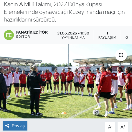
Kadın A Milli Takımı, 2027 Dünya Kupası
Bocce Bowling Dart
Elemeleri'nde oynayacağı Kuzey İrlanda maçı için
hazırlıklarını sürdürdü.
Boks
FANATIK EDITÖR
31.05.2026 - 11:30
1
EDITÖR
YAYINLANMA
PAYLAŞIM
GÖ
Briç
Buz Hokeyi
Buz Pateni
Çim Hokeyi
Cimnastik
Curling
Paylaş
-
+
A
A
Dağcılık