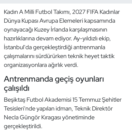
Kadın A Milli Futbol Takımı, 2027 FIFA Kadınlar
Dans Sporları
Dünya Kupası Avrupa Elemeleri kapsamında
Dövüş Sanatı
oynayacağı Kuzey İrlanda karşılaşmasının
hazırlıklarına devam ediyor. Ay-yıldızlı ekip,
E-Spor
İstanbul'da gerçekleştirdiği antrenmanla
çalışmalarını sürdürürken teknik heyet taktik
Eskrim
organizasyonlara ağırlık verdi.
Futbol
Antrenmanda geçiş oyunları
çalışıldı
Futsal
Beşiktaş Futbol Akademisi 15 Temmuz Şehitler
Genel
Tesisleri'nde yapılan idman, Teknik Direktör
Necla Güngör Kıragası yönetiminde
Golf
gerçekleştirildi.