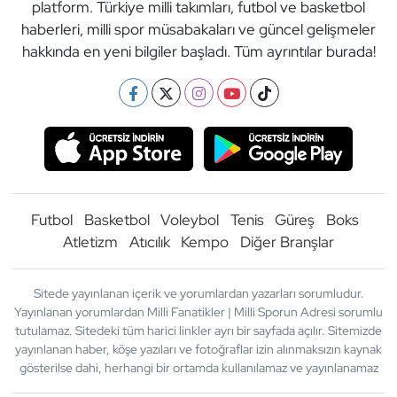
platform. Türkiye milli takımları, futbol ve basketbol
haberleri, milli spor müsabakaları ve güncel gelişmeler
hakkında en yeni bilgiler başladı. Tüm ayrıntılar burada!
Futbol
Basketbol
Voleybol
Tenis
Güreş
Boks
Atletizm
Atıcılık
Kempo
Diğer Branşlar
Sitede yayınlanan içerik ve yorumlardan yazarları sorumludur.
Yayınlanan yorumlardan Milli Fanatikler | Milli Sporun Adresi sorumlu
tutulamaz. Sitedeki tüm harici linkler ayrı bir sayfada açılır. Sitemizde
yayınlanan haber, köşe yazıları ve fotoğraflar izin alınmaksızın kaynak
gösterilse dahi, herhangi bir ortamda kullanılamaz ve yayınlanamaz