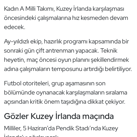
Kempo
Kadın A Milli Takımı, Kuzey İrlanda karşılaşması
öncesindeki çalışmalarına hız kesmeden devam
Kick Boks
edecek.
Kürek
Ay-yıldızlı ekip, hazırlık programı kapsamında bir
sonraki gün çift antrenman yapacak. Teknik
Masa Tenisi
heyetin, maç öncesi oyun planını şekillendirmek
Modern Pentatlon
adına çalışmaların temposunu artırdığı belirtiliyor.
Futbol otoriteleri, grup aşamasının son
Motor Sporları
bölümünde oynanacak karşılaşmaların sıralama
Muay Thai
açısından kritik önem taşıdığına dikkat çekiyor.
Gözler Kuzey İrlanda maçında
Okçuluk
Milliler, 5 Haziran’da Pendik Stadı’nda Kuzey
Optimist