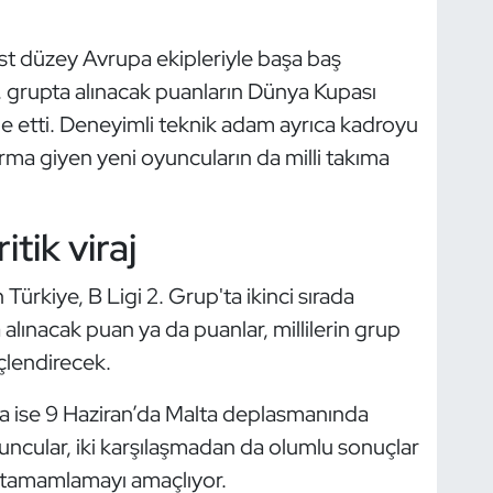
e üst düzey Avrupa ekipleriyle başa baş
 grupta alınacak puanların Dünya Kupası
e etti. Deneyimli teknik adam ayrıca kadroyu
rma giyen yeni oyuncuların da milli takıma
itik viraj
rkiye, B Ligi 2. Grup'ta ikinci sırada
alınacak puan ya da puanlar, millilerin grup
üçlendirecek.
da ise 9 Haziran’da Malta deplasmanında
uncular, iki karşılaşmadan da olumlu sonuçlar
e tamamlamayı amaçlıyor.