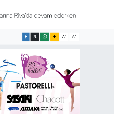
ıklarına Riva’da devam ederken
-
+
A
A