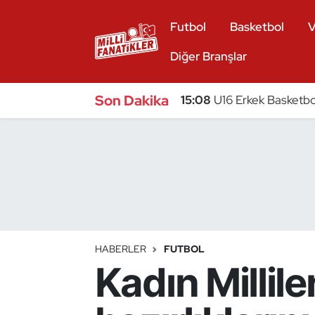
Futbol
Basketbol
V
Atıcılık
Diğer Branşlar
Atletizm
Son Dakika
15:08
U16 Erkek Basketbol
Badminton
Basketbol
Beyzbol
Bilardo
HABERLER
FUTBOL
Kadın Millil
Binicilik
Bisiklet