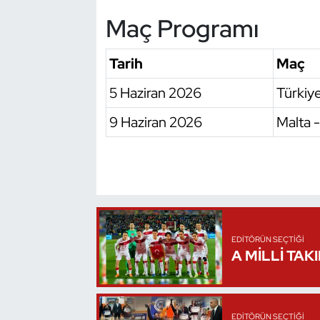
Maç Programı
Oryantiring
Özel Sporcular
Tarih
Maç
5 Haziran 2026
Türkiye
Paralimpik
9 Haziran 2026
Malta -
Ragbi
Satranç
Su Topu
Sualtı Sporları
EDITÖRÜN SEÇTIĞI
A MİLLİ TAK
Tekvando
Tenis
EDITÖRÜN SEÇTIĞI