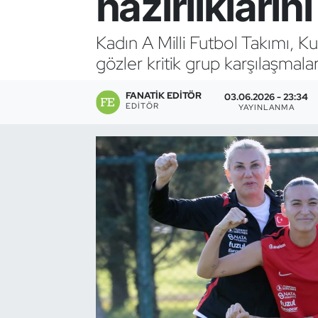
hazırlıkların
Bocce Bowling Dart
Kadın A Milli Futbol Takımı, K
gözler kritik grup karşılaşmalar
Boks
FANATIK EDITÖR
Briç
03.06.2026 - 23:34
EDITÖR
YAYINLANMA
Buz Hokeyi
Buz Pateni
Çim Hokeyi
Cimnastik
Curling
Dağcılık