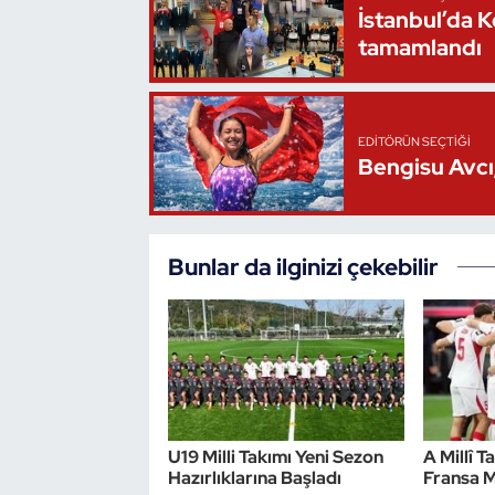
İstanbul’da 
Triatlon
tamamlandı
Voleybol
EDITÖRÜN SEÇTIĞI
Vücut Geliştirme Fitness
Bengisu Avcı,
Wushu Kungfu
Bunlar da ilginizi çekebilir
Yelken
Yüzme
U19 Milli Takımı Yeni Sezon
A Millî T
Hazırlıklarına Başladı
Fransa M