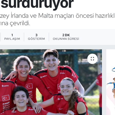
ı sürdürüyor
uzey İrlanda ve Malta maçları öncesi hazırl
ına çevrildi.
1
3
2 DK
PAYLAŞIM
GÖSTERIM
OKUNMA SÜRESI