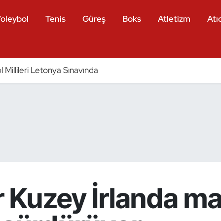
oleybol
Tenis
Güreş
Boks
Atletizm
Atıc
 Millileri Letonya Sınavında
er Kuzey İrlanda ma