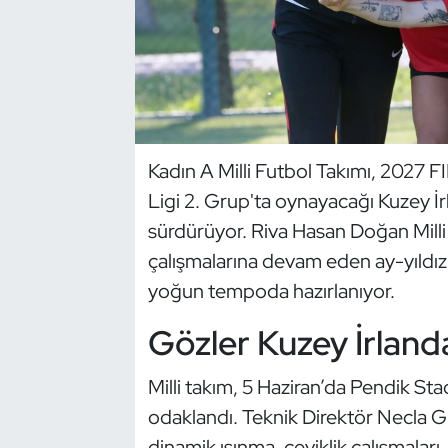
Dans Sporları
Dövüş Sanatı
E-Spor
Kadın A Milli Futbol Takımı, 2027 
Ligi 2. Grup'ta oynayacağı Kuzey İrl
Eskrim
sürdürüyor. Riva Hasan Doğan Milli
Futbol
çalışmalarına devam eden ay-yıldızl
yoğun tempoda hazırlanıyor.
Futsal
Gözler Kuzey İrland
Genel
Milli takım, 5 Haziran’da Pendik S
Golf
odaklandı. Teknik Direktör Necla 
dinamik ısınma, çeviklik çalışmaları