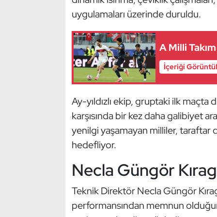
Güreş
uygulamaları üzerinde duruldu.
Halter
A Milli Takı
Hava Sporları
İçeriği Görüntü
Hentbol
Ay-yıldızlı ekip, gruptaki ilk maçt
İşitme Engelli Sporcular
karşısında bir kez daha galibiyet 
Judo ve Kuraş
yenilgi yaşamayan milliler, taraftar
hedefliyor.
Kano ve Rafting
Necla Güngör Kıragas
Karate
Teknik Direktör Necla Güngör Kıra
Kayak
performansından memnun olduğunu 