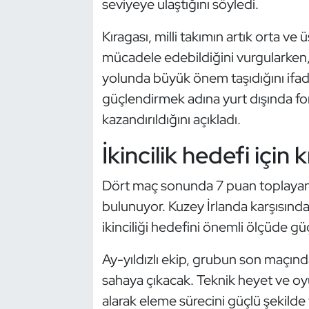
seviyeye ulaştığını söyledi.
Kempo
Kıragası, milli takımın artık orta v
Kick Boks
mücadele edebildiğini vurgularken,
yolunda büyük önem taşıdığını ifad
Kürek
güçlendirmek adına yurt dışında fo
Masa Tenisi
kazandırıldığını açıkladı.
İkincilik hedefi için kr
Modern Pentatlon
Dört maç sonunda 7 puan toplayan Tü
Motor Sporları
bulunuyor. Kuzey İrlanda karşısında 
Muay Thai
ikinciliği hedefini önemli ölçüde g
Ay-yıldızlı ekip, grubun son maçın
Okçuluk
sahaya çıkacak. Teknik heyet ve oy
Optimist
alarak eleme sürecini güçlü şekild