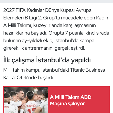
2027 FIFA Kadınlar Dünya Kupası Avrupa
Dans Sporları
Elemeleri B Ligi 2. Grup'ta mücadele eden Kadın
Dövüş Sanatı
A Milli Takımı, Kuzey İrlanda karşılaşmasının
hazırlıklarına başladı. Grupta 7 puanla ikinci sırada
E-Spor
bulunan ay-yıldızlı ekip, İstanbul'da kampa
girerek ilk antrenmanını gerçekleştirdi.
Eskrim
İlk çalışma İstanbul'da yapıldı
Futbol
Milli takım kampı, İstanbul'daki Titanic Business
Futsal
Kartal Oteli'nde başladı.
Genel
A Milli Takım ABD
Golf
Maçına Çıkıyor