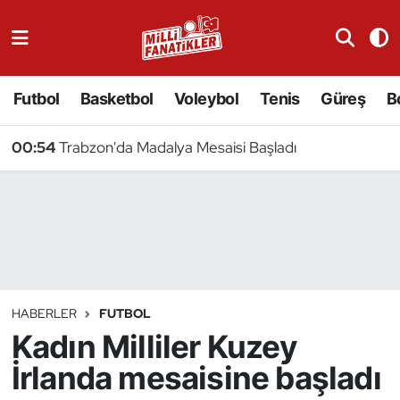
Atıcılık
Futbol
Basketbol
Voleybol
Tenis
Güreş
B
Atletizm
00:54
Trabzon'da Madalya Mesaisi Başladı
Badminton
Basketbol
Beyzbol
Bilardo
HABERLER
FUTBOL
Kadın Milliler Kuzey
Binicilik
İrlanda mesaisine başladı
Bisiklet