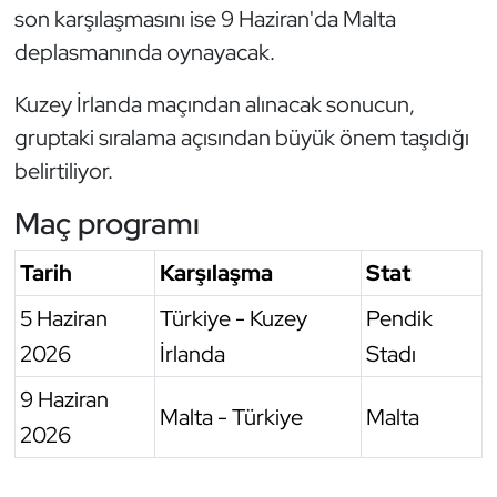
son karşılaşmasını ise 9 Haziran'da Malta
Oryantiring
deplasmanında oynayacak.
Özel Sporcular
Kuzey İrlanda maçından alınacak sonucun,
gruptaki sıralama açısından büyük önem taşıdığı
Paralimpik
belirtiliyor.
Ragbi
Maç programı
Satranç
Tarih
Karşılaşma
Stat
Su Topu
5 Haziran
Türkiye - Kuzey
Pendik
2026
İrlanda
Stadı
Sualtı Sporları
9 Haziran
Malta - Türkiye
Malta
Tekvando
2026
Tenis