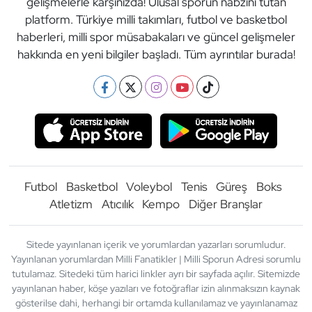
gelişmelerle karşınızda! Ulusal sporun nabzını tutan
platform. Türkiye milli takımları, futbol ve basketbol
haberleri, milli spor müsabakaları ve güncel gelişmeler
hakkında en yeni bilgiler başladı. Tüm ayrıntılar burada!
Futbol
Basketbol
Voleybol
Tenis
Güreş
Boks
Atletizm
Atıcılık
Kempo
Diğer Branşlar
Sitede yayınlanan içerik ve yorumlardan yazarları sorumludur.
Yayınlanan yorumlardan Milli Fanatikler | Milli Sporun Adresi sorumlu
tutulamaz. Sitedeki tüm harici linkler ayrı bir sayfada açılır. Sitemizde
yayınlanan haber, köşe yazıları ve fotoğraflar izin alınmaksızın kaynak
gösterilse dahi, herhangi bir ortamda kullanılamaz ve yayınlanamaz