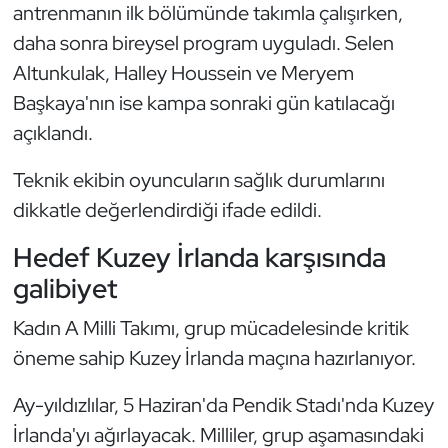
antrenmanın ilk bölümünde takımla çalışırken,
Kempo
daha sonra bireysel program uyguladı. Selen
Kick Boks
Altunkulak, Halley Houssein ve Meryem
Başkaya'nın ise kampa sonraki gün katılacağı
Kürek
açıklandı.
Masa Tenisi
Teknik ekibin oyuncuların sağlık durumlarını
dikkatle değerlendirdiği ifade edildi.
Modern Pentatlon
Hedef Kuzey İrlanda karşısında
Motor Sporları
galibiyet
Muay Thai
Kadın A Milli Takımı, grup mücadelesinde kritik
öneme sahip Kuzey İrlanda maçına hazırlanıyor.
Okçuluk
Ay-yıldızlılar, 5 Haziran'da Pendik Stadı'nda Kuzey
Optimist
İrlanda'yı ağırlayacak. Milliler, grup aşamasındaki