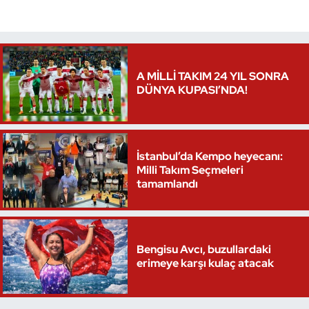
Triatlon
Voleybol
A MİLLİ TAKIM 24 YIL SONRA
DÜNYA KUPASI’NDA!
Vücut Geliştirme Fitness
Wushu Kungfu
İstanbul’da Kempo heyecanı:
Yelken
Milli Takım Seçmeleri
tamamlandı
Yüzme
Bengisu Avcı, buzullardaki
erimeye karşı kulaç atacak