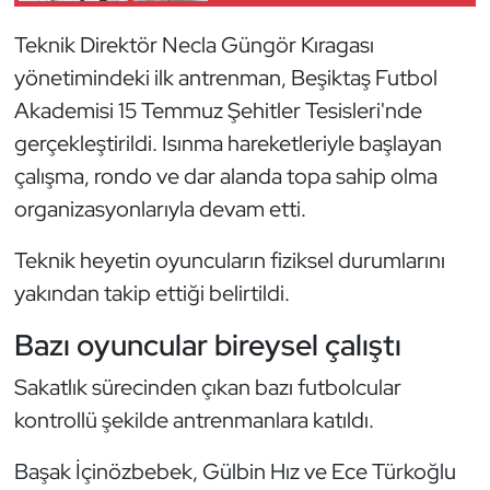
Güreş
Teknik Direktör Necla Güngör Kıragası
Halter
yönetimindeki ilk antrenman, Beşiktaş Futbol
Akademisi 15 Temmuz Şehitler Tesisleri'nde
Hava Sporları
gerçekleştirildi. Isınma hareketleriyle başlayan
çalışma, rondo ve dar alanda topa sahip olma
Hentbol
organizasyonlarıyla devam etti.
İşitme Engelli Sporcular
Teknik heyetin oyuncuların fiziksel durumlarını
Judo ve Kuraş
yakından takip ettiği belirtildi.
Bazı oyuncular bireysel çalıştı
Kano ve Rafting
Sakatlık sürecinden çıkan bazı futbolcular
Karate
kontrollü şekilde antrenmanlara katıldı.
Kayak
Başak İçinözbebek, Gülbin Hız ve Ece Türkoğlu