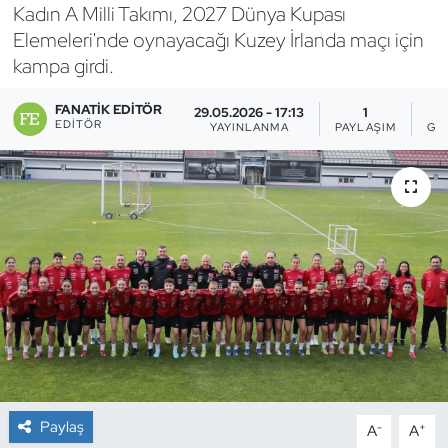
Kadın A Milli Takımı, 2027 Dünya Kupası
Bocce Bowling Dart
Elemeleri'nde oynayacağı Kuzey İrlanda maçı için
kampa girdi.
Boks
FANATIK EDITÖR
29.05.2026 - 17:13
1
EDITÖR
YAYINLANMA
PAYLAŞIM
GÖ
Briç
Buz Hokeyi
Buz Pateni
Çim Hokeyi
Cimnastik
Curling
Paylaş
-
+
A
A
Dağcılık