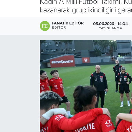
Kadın A Milli Futbol Takımı, Ku
kazanarak grup ikinciliğini gar
Bocce Bowling Dart
FANATIK EDITÖR
05.06.2026 - 14:04
Boks
EDITÖR
YAYINLANMA
Briç
Buz Hokeyi
Buz Pateni
Çim Hokeyi
Cimnastik
Curling
Dağcılık