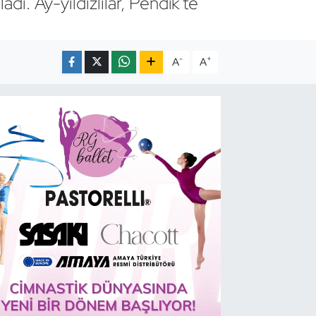
dı. Ay-yıldızlılar, Pendik'te
-
+
A
A