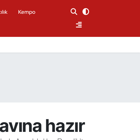
ılık
Kempo
navına hazır