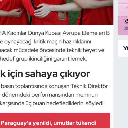
FIFA Kadınlar Dünya Kupası Avrupa Elemeleri B
le oynayacağı kritik maçın hazırlıklarını
Y
nacak mücadele öncesinde teknik heyet ve
hedef grup ikinciliğini garantilemek.
lik için sahaya çıkıyor
asın toplantısında konuşan Teknik Direktör
son dönemdeki performansından memnun
 karşısında üç puan hedeflediklerini söyledi.
m Paraguay'a yenildi, umutlar tükendi