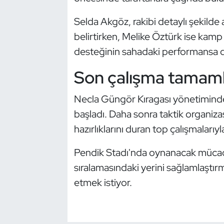
Kempo
Selda Akgöz, rakibi detaylı şekilde a
Kick Boks
belirtirken, Melike Öztürk ise kamp 
desteğinin sahadaki performansa do
Kürek
Son çalışma tamam
Masa Tenisi
Necla Güngör Kıragası yönetimindek
Modern Pentatlon
başladı. Daha sonra taktik organizas
hazırlıklarını duran top çalışmalarıy
Motor Sporları
Pendik Stadı'nda oynanacak mücad
Muay Thai
sıralamasındaki yerini sağlamlaştı
etmek istiyor.
Okçuluk
Optimist