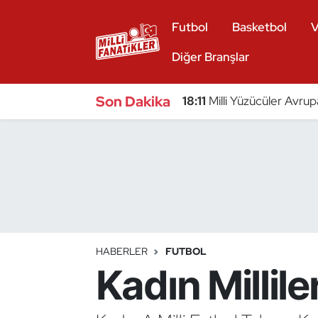
Futbol
Basketbol
V
Atıcılık
Diğer Branşlar
Atletizm
Son Dakika
18:11
Milli Yüzücüler Avrup
Badminton
Basketbol
Beyzbol
Bilardo
HABERLER
FUTBOL
Kadın Millile
Binicilik
Bisiklet