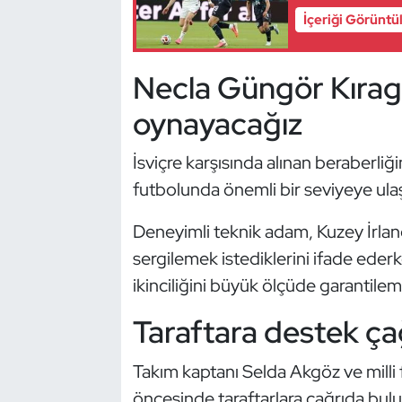
Güreş
İçeriği Görüntü
Halter
Necla Güngör Kıraga
Hava Sporları
oynayacağız
Hentbol
İsviçre karşısında alınan beraberli
futbolunda önemli bir seviyeye ulaşt
İşitme Engelli Sporcular
Deneyimli teknik adam, Kuzey İrland
Judo ve Kuraş
sergilemek istediklerini ifade eder
Kano ve Rafting
ikinciliğini büyük ölçüde garantilem
Taraftara destek çağ
Karate
Takım kaptanı Selda Akgöz ve milli
Kayak
öncesinde taraftarlara çağrıda bul