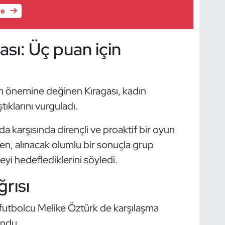
le
sı: Üç puan için
ğin önemine değinen Kıragası, kadın
ıklarını vurguladı.
a karşısında dirençli ve proaktif bir oyun
ken, alınacak olumlu bir sonuçla grup
eyi hedeflediklerini söyledi.
rısı
 futbolcu Melike Öztürk de karşılaşma
undu.