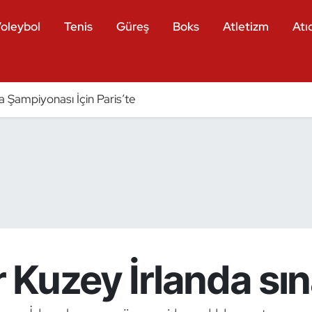
oleybol
Tenis
Güreş
Boks
Atletizm
Atıc
a Şampiyonası İçin Paris’te
r Kuzey İrlanda sı