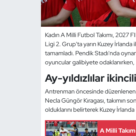
Dans Sporları
Dövüş Sanatı
Kadın A Milli Futbol Takımı, 2027 
Ligi 2. Grup'ta yarın Kuzey İrlanda i
E-Spor
tamamladı. Pendik Stadı'nda oyna
Eskrim
oyuncular galibiyete odaklanırken, 
Ay-yıldızlılar ikinci
Futbol
Antrenman öncesinde düzenlenen b
Futsal
Necla Güngör Kıragası, takımın 
Genel
olduklarını belirterek Kuzey İrlanda
Golf
A Milli Takı