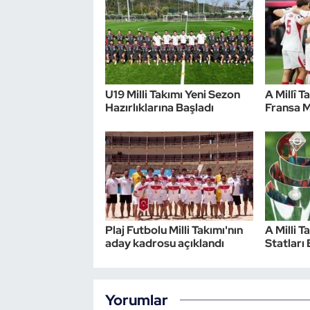
Triatlon
Voleybol
U19 Milli Takımı Yeni Sezon
A Millî T
Vücut Geliştirme Fitness
Hazırlıklarına Başladı
Fransa M
Wushu Kungfu
Yelken
Yüzme
Plaj Futbolu Milli Takımı'nın
A Milli T
aday kadrosu açıklandı
Statları 
Yorumlar