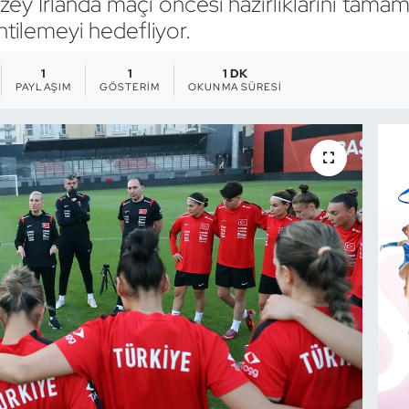
zey İrlanda maçı öncesi hazırlıklarını tamamla
antilemeyi hedefliyor.
1
1
1 DK
PAYLAŞIM
GÖSTERIM
OKUNMA SÜRESI