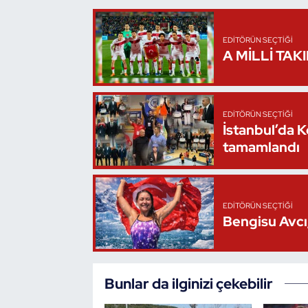
Oryantiring
EDITÖRÜN SEÇTIĞI
A MİLLİ TAK
Özel Sporcular
Paralimpik
EDITÖRÜN SEÇTIĞI
Ragbi
İstanbul’da 
tamamlandı
Satranç
Su Topu
EDITÖRÜN SEÇTIĞI
Bengisu Avcı,
Sualtı Sporları
Tekvando
Bunlar da ilginizi çekebilir
Tenis