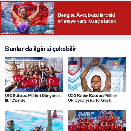
Bengisu Avcı, buzullardaki
erimeye karşı kulaç atacak
Bunlar da ilginizi çekebilir
U16 Sutopu Millileri Dünyanın
U20 Kadın Sutopu Millileri
İlk 12'sinde
Ukrayna'yı Farklı Geçti