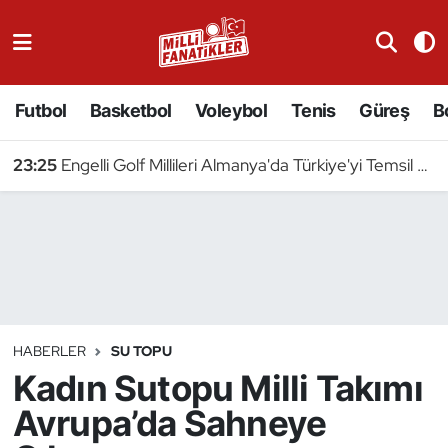
Atıcılık
Futbol
Basketbol
Voleybol
Tenis
Güreş
B
Atletizm
23:25
Engelli Golf Millileri Almanya'da Türkiye'yi Temsil Edecek
Badminton
Basketbol
Beyzbol
Bilardo
HABERLER
SU TOPU
Kadın Sutopu Milli Takımı
Binicilik
Avrupa’da Sahneye
Bisiklet