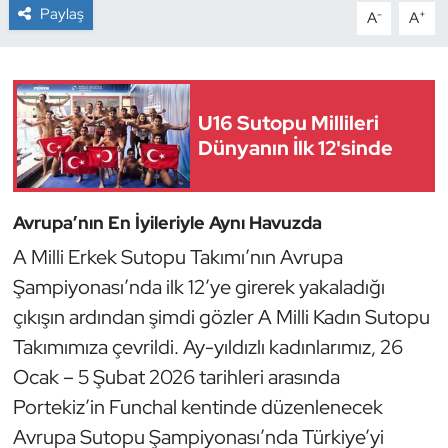
Paylaş
-
+
A
A
Dans Sporları
Dövüş Sanatı
U16 Sutopu Millileri
Dünyanın İlk 12'sinde
E-Spor
Eskrim
Avrupa’nın En İyileriyle Aynı Havuzda
Futbol
A Milli Erkek Sutopu Takımı’nın Avrupa
Şampiyonası’nda ilk 12’ye girerek yakaladığı
Futsal
çıkışın ardından şimdi gözler A Milli Kadın Sutopu
Takımımıza çevrildi. Ay-yıldızlı kadınlarımız, 26
Genel
Ocak – 5 Şubat 2026 tarihleri arasında
Golf
Portekiz’in Funchal kentinde düzenlenecek
Avrupa Sutopu Şampiyonası’nda Türkiye’yi