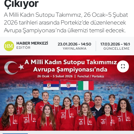
Çıkıyor
Bocce Bowling Dart
A Milli Kadın Sutopu Takımımız, 26 Ocak–5 Şubat
2026 tarihleri arasında Portekiz’de düzenlenecek
Boks
Avrupa Şampiyonası’nda ülkemizi temsil edecek.
Briç
HABER MERKEZI
23.01.2026 - 14:50
17.03.2026 - 16:10
EDITÖR
YAYINLANMA
GÜNCELLEME
Buz Hokeyi
Buz Pateni
Çim Hokeyi
Cimnastik
Curling
Dağcılık