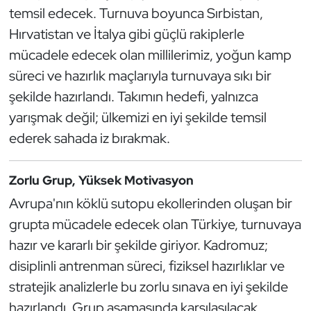
Güreş
temsil edecek. Turnuva boyunca Sırbistan,
Hırvatistan ve İtalya gibi güçlü rakiplerle
Halter
mücadele edecek olan millilerimiz, yoğun kamp
süreci ve hazırlık maçlarıyla turnuvaya sıkı bir
Hava Sporları
şekilde hazırlandı. Takımın hedefi, yalnızca
Hentbol
yarışmak değil; ülkemizi en iyi şekilde temsil
ederek sahada iz bırakmak.
İşitme Engelli Sporcular
Zorlu Grup, Yüksek Motivasyon
Judo ve Kuraş
Avrupa'nın köklü sutopu ekollerinden oluşan bir
Kano ve Rafting
grupta mücadele edecek olan Türkiye, turnuvaya
hazır ve kararlı bir şekilde giriyor. Kadromuz;
Karate
disiplinli antrenman süreci, fiziksel hazırlıklar ve
stratejik analizlerle bu zorlu sınava en iyi şekilde
Kayak
hazırlandı. Grup aşamasında karşılaşılacak