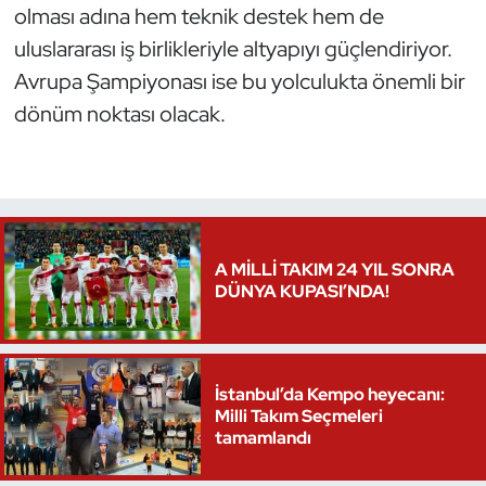
olması adına hem teknik destek hem de
uluslararası iş birlikleriyle altyapıyı güçlendiriyor.
Avrupa Şampiyonası ise bu yolculukta önemli bir
dönüm noktası olacak.
A MİLLİ TAKIM 24 YIL SONRA
DÜNYA KUPASI’NDA!
İstanbul’da Kempo heyecanı:
Milli Takım Seçmeleri
tamamlandı