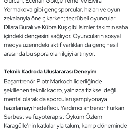
Gürcan, Ecehan Gökçe Temel ve Elvira
Oryantiring
Yermakova gibi genç sporcular, hızları ve oyun
zekalarıyla öne çıkarken; tecrübeli oyuncular
Özel Sporcular
Dilara Buralı ve Kübra Kuş gibi isimler takımın saha
içindeki dengesini sağlıyor. Oyuncuların sosyal
Paralimpik
medya üzerindeki aktif varlıkları da genç nesil
arasında bu spora olan ilgiyi artırıyor.
Ragbi
Satranç
Teknik Kadroda Uluslararası Deneyim
Başantrenör Piotr Markoch liderliğinde
Su Topu
şekillenen teknik kadro, yalnızca fiziksel değil,
mental olarak da sporcuları şampiyonaya
Sualtı Sporları
hazırlamayı hedefledi. Yardımcı antrenör Furkan
Tekvando
Serbest ve fizyoterapist Öyküm Özlem
Karagülle'nin katkılarıyla takım, kamp döneminde
Tenis