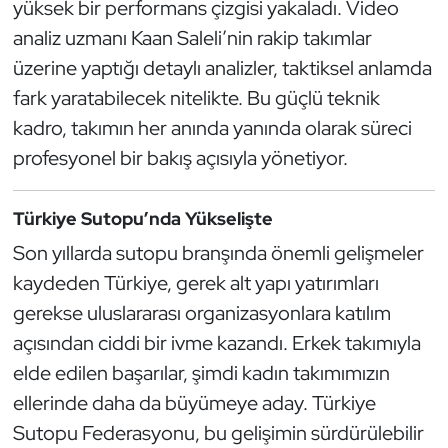
yüksek bir performans çizgisi yakaladı. Video
analiz uzmanı Kaan Saleli’nin rakip takımlar
Triatlon
üzerine yaptığı detaylı analizler, taktiksel anlamda
Voleybol
fark yaratabilecek nitelikte. Bu güçlü teknik
kadro, takımın her anında yanında olarak süreci
Vücut Geliştirme Fitness
profesyonel bir bakış açısıyla yönetiyor.
Wushu Kungfu
Türkiye Sutopu’nda Yükselişte
Yelken
Son yıllarda sutopu branşında önemli gelişmeler
kaydeden Türkiye, gerek alt yapı yatırımları
Yüzme
gerekse uluslararası organizasyonlara katılım
açısından ciddi bir ivme kazandı. Erkek takımıyla
elde edilen başarılar, şimdi kadın takımımızın
ellerinde daha da büyümeye aday. Türkiye
Sutopu Federasyonu, bu gelişimin sürdürülebilir