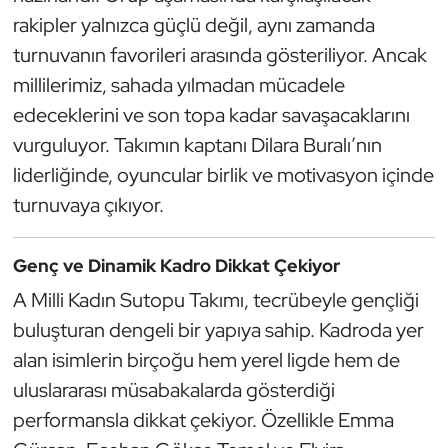
Kempo
rakipler yalnızca güçlü değil, aynı zamanda
turnuvanın favorileri arasında gösteriliyor. Ancak
Kick Boks
millilerimiz, sahada yılmadan mücadele
edeceklerini ve son topa kadar savaşacaklarını
Kürek
vurguluyor. Takımın kaptanı Dilara Buralı’nın
Masa Tenisi
liderliğinde, oyuncular birlik ve motivasyon içinde
turnuvaya çıkıyor.
Modern Pentatlon
Genç ve Dinamik Kadro Dikkat Çekiyor
Motor Sporları
A Milli Kadın Sutopu Takımı, tecrübeyle gençliği
Muay Thai
buluşturan dengeli bir yapıya sahip. Kadroda yer
alan isimlerin birçoğu hem yerel ligde hem de
Okçuluk
uluslararası müsabakalarda gösterdiği
performansla dikkat çekiyor. Özellikle Emma
Optimist