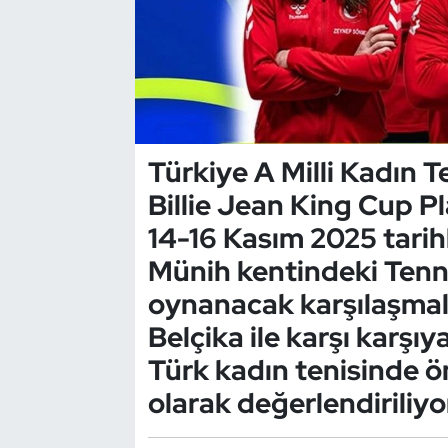
Dans Sporları
Dövüş Sanatı
E-Spor
Türkiye A Milli Kadın Te
Billie Jean King Cup 
Eskrim
14-16 Kasım 2025 tarih
Futbol
Münih kentindeki Tenni
oynanacak karşılaşmala
Futsal
Belçika ile karşı karşıy
Genel
Türk kadın tenisinde ö
olarak değerlendiriliyor
Golf