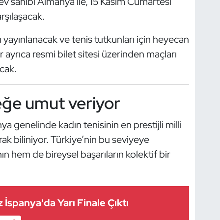
v sahibi Almanya ile, 15 Kasım Cumartesi
arşılaşacak.
 yayınlanacak ve tenis tutkunları için heyecan
r ayrıca resmi bilet sitesi üzerinden maçları
acak.
ceğe umut veriyor
a genelinde kadın tenisinin en prestijli milli
ak biliniyor. Türkiye’nin bu seviyeye
ın hem de bireysel başarıların kolektif bir
 İspanya'da Yarı Finale Çıktı