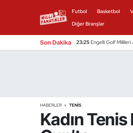
Futbol
Basketbol
V
Atıcılık
Diğer Branşlar
Atletizm
Son Dakika
23:25
Engelli Golf Millile
Badminton
Basketbol
Beyzbol
Bilardo
HABERLER
TENIS
Kadın Tenis M
Binicilik
Bisiklet