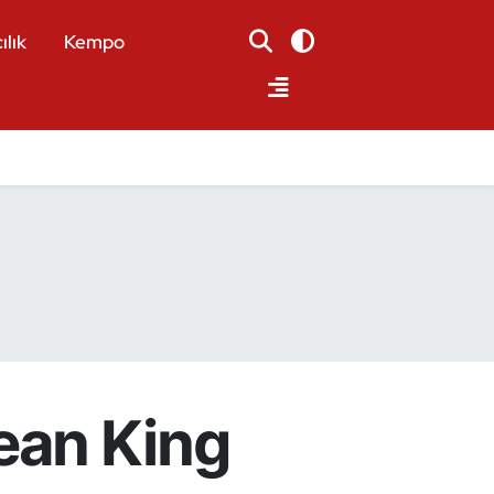
ılık
Kempo
Jean King