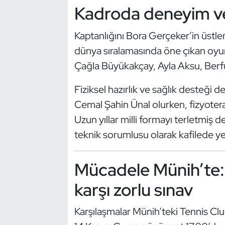
Güreş
Kadroda deneyim ve
Halter
Kaptanlığını Bora Gerçeker’in üstle
dünya sıralamasında öne çıkan oyu
Hava Sporları
Çağla Büyükakçay, Ayla Aksu, Berfu
Hentbol
Fiziksel hazırlık ve sağlık desteği d
Cemal Şahin Ünal olurken, fizyotera
İşitme Engelli Sporcular
Uzun yıllar milli formayı terletmiş 
Judo ve Kuraş
teknik sorumlusu olarak kafilede yer
Kano ve Rafting
Mücadele Münih’te:
Karate
karşı zorlu sınav
Kayak
Karşılaşmalar Münih’teki Tennis Cl