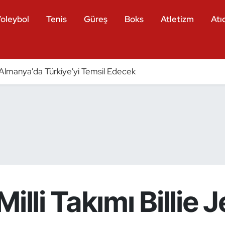
oleybol
Tenis
Güreş
Boks
Atletizm
Atıc
ri Almanya'da Türkiye'yi Temsil Edecek
illi Takımı Billie 