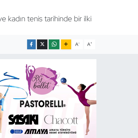
 kadın tenis tarihinde bir ilki
-
+
A
A