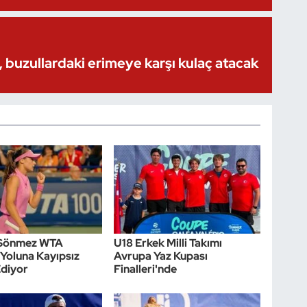
 buzullardaki erimeye karşı kulaç atacak
Sönmez WTA
U18 Erkek Milli Takımı
Yoluna Kayıpsız
Avrupa Yaz Kupası
diyor
Finalleri'nde