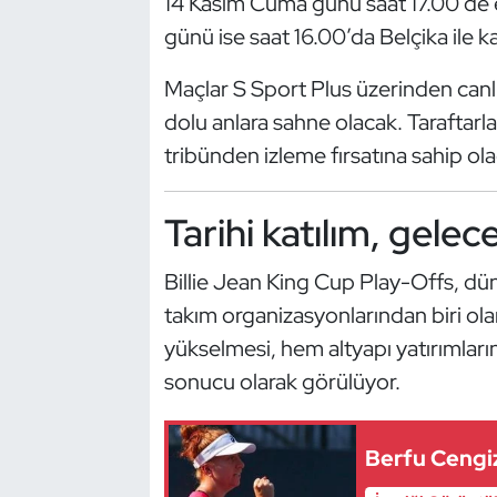
14 Kasım Cuma günü saat 17.00’de e
Kempo
günü ise saat 16.00’da Belçika ile k
Kick Boks
Maçlar S Sport Plus üzerinden canlı
dolu anlara sahne olacak. Taraftarla
Kürek
tribünden izleme fırsatına sahip ol
Masa Tenisi
Tarihi katılım, gele
Modern Pentatlon
Billie Jean King Cup Play-Offs, düny
Motor Sporları
takım organizasyonlarından biri olar
yükselmesi, hem altyapı yatırımların
Muay Thai
sonucu olarak görülüyor.
Okçuluk
Berfu Cengiz
Optimist