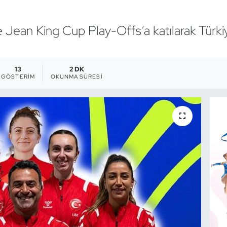
ie Jean King Cup Play-Offs’a katılarak Türkiye
.
13
2 DK
GÖSTERIM
OKUNMA SÜRESI