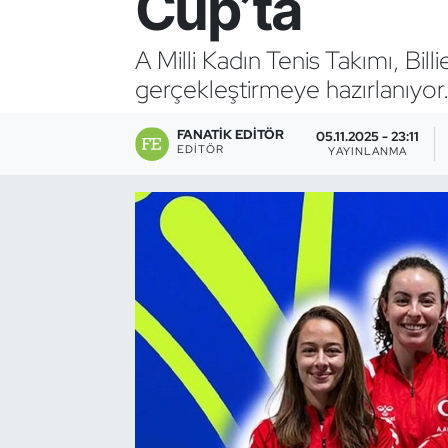
Cup’ta
Bocce Bowling Dart
A Milli Kadın Tenis Takımı, Bill
gerçekleştirmeye hazırlanıyor
Boks
FANATIK EDITÖR
Briç
05.11.2025 - 23:11
EDITÖR
YAYINLANMA
Buz Hokeyi
Buz Pateni
Çim Hokeyi
Cimnastik
Curling
Dağcılık