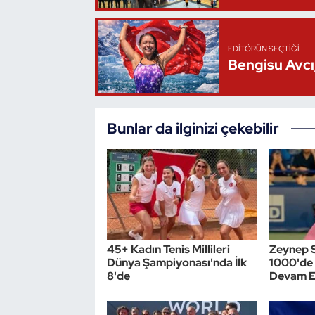
Triatlon
EDITÖRÜN SEÇTIĞI
Bengisu Avcı,
Voleybol
Vücut Geliştirme Fitness
Bunlar da ilginizi çekebilir
Wushu Kungfu
Yelken
Yüzme
45+ Kadın Tenis Millileri
Zeynep 
Dünya Şampiyonası'nda İlk
1000'de 
8'de
Devam E