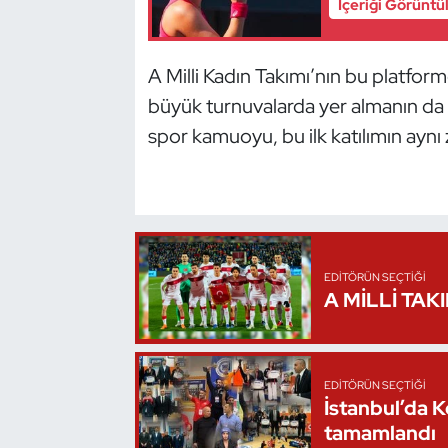
İçeriği Görüntü
Oryantiring
A Milli Kadın Takımı’nın bu platfo
Özel Sporcular
büyük turnuvalarda yer almanın da an
Paralimpik
spor kamuoyu, bu ilk katılımın aynı
Ragbi
Satranç
EDITÖRÜN SEÇTIĞI
Su Topu
A MİLLİ TAK
Sualtı Sporları
Tekvando
EDITÖRÜN SEÇTIĞI
İstanbul’da 
tamamlandı
Tenis