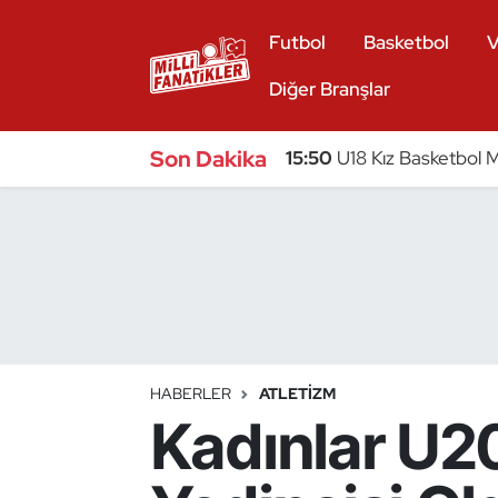
Futbol
Basketbol
V
Atıcılık
Diğer Branşlar
Atletizm
Son Dakika
15:50
U18 Kız Basketbol Mi
Badminton
Basketbol
Beyzbol
Bilardo
HABERLER
ATLETIZM
Kadınlar U2
Binicilik
Bisiklet