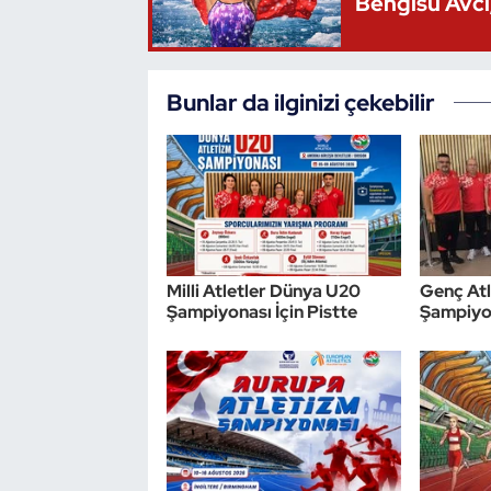
Bengisu Avcı,
Triatlon
Bunlar da ilginizi çekebilir
Voleybol
Vücut Geliştirme Fitness
Wushu Kungfu
Yelken
Milli Atletler Dünya U20
Genç Atl
Şampiyonası İçin Pistte
Şampiyon
Yüzme