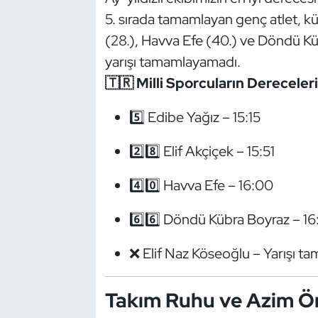
Güreş
5. sırada tamamlayan genç atlet, kür
(28.), Havva Efe (40.) ve Döndü Küb
Halter
yarışı tamamlayamadı.
Hava Sporları
🇹🇷 Milli Sporcuların Dereceleri
Hentbol
5️⃣ Edibe Yağız – 15:15
2️⃣8️⃣ Elif Akçiçek – 15:51
İşitme Engelli Sporcular
4️⃣0️⃣ Havva Efe – 16:00
Judo ve Kuraş
6️⃣6️⃣ Döndü Kübra Boyraz – 16
Kano ve Rafting
❌ Elif Naz Köseoğlu – Yarışı 
Karate
Takım Ruhu ve Azim Ön
Kayak