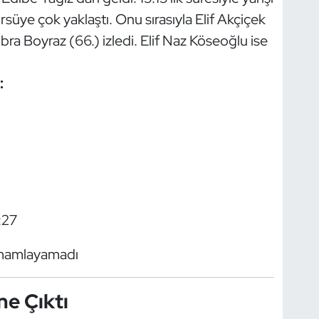
süye çok yaklaştı. Onu sırasıyla Elif Akçiçek
ra Boyraz (66.) izledi. Elif Naz Köseoğlu ise
:
:27
tamamlayamadı
e Çıktı