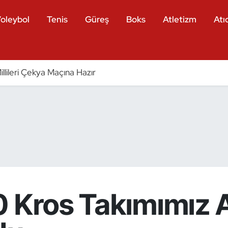
oleybol
Tenis
Güreş
Boks
Atletizm
Atıc
llileri Çekya Maçına Hazır
0 Kros Takımımız 