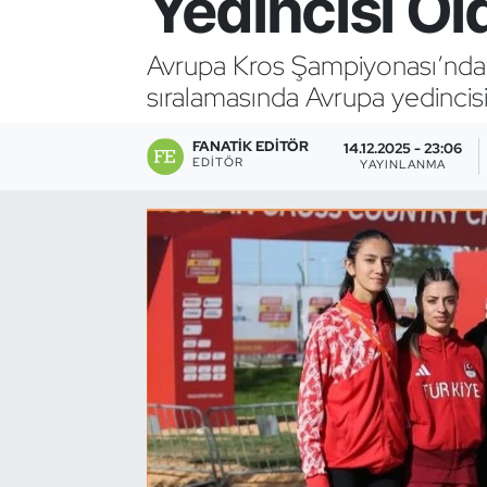
Yedincisi Ol
Bocce Bowling Dart
Avrupa Kros Şampiyonası’nda K
sıralamasında Avrupa yedincisi
Boks
FANATIK EDITÖR
Briç
14.12.2025 - 23:06
EDITÖR
YAYINLANMA
Buz Hokeyi
Buz Pateni
Çim Hokeyi
Cimnastik
Curling
Dağcılık