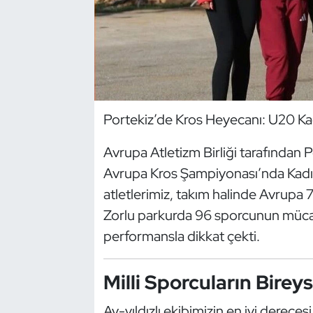
Dans Sporları
Dövüş Sanatı
E-Spor
Portekiz’de Kros Heyecanı: U20 Kad
Eskrim
Avrupa Atletizm Birliği tarafından
Avrupa Kros Şampiyonası’nda Kadınl
Futbol
atletlerimiz, takım halinde Avrupa 7’
Futsal
Zorlu parkurda 96 sporcunun mücadel
performansla dikkat çekti.
Genel
Milli Sporcuların Birey
Golf
Ay-yıldızlı ekibimizin en iyi derecesi