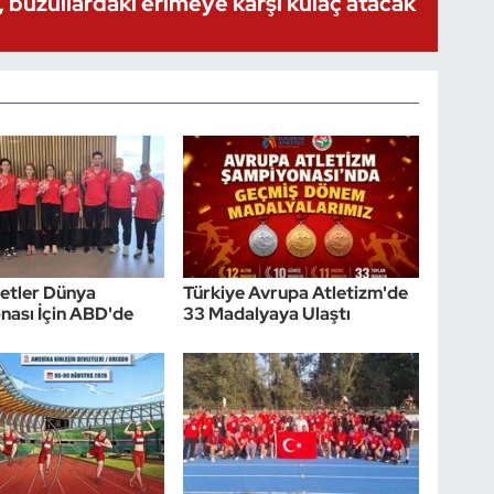
 buzullardaki erimeye karşı kulaç atacak
etler Dünya
Türkiye Avrupa Atletizm'de
ası İçin ABD'de
33 Madalyaya Ulaştı