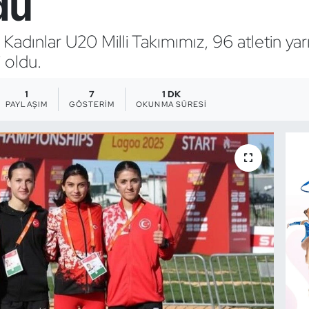
du
adınlar U20 Milli Takımımız, 96 atletin yar
 oldu.
1
7
1 DK
PAYLAŞIM
GÖSTERIM
OKUNMA SÜRESI