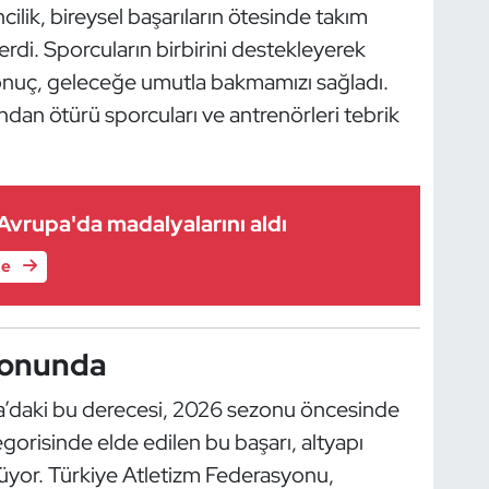
cilik, bireysel başarıların ötesinde takım
di. Sporcuların birbirini destekleyerek
 sonuç, geleceğe umutla bakmamızı sağladı.
dan ötürü sporcuları ve antrenörleri tebrik
r Avrupa'da madalyalarını aldı
le
zonunda
pa’daki bu derecesi, 2026 sezonu öncesinde
egorisinde elde edilen bu başarı, altyapı
lüyor. Türkiye Atletizm Federasyonu,