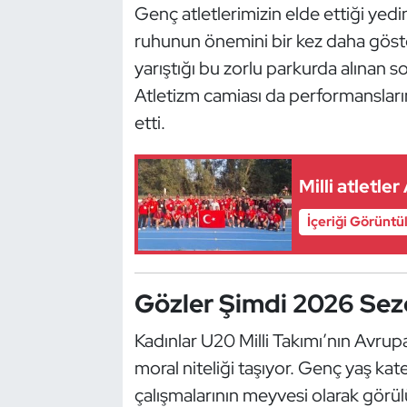
Genç atletlerimizin elde ettiği yedin
Kempo
ruhunun önemini bir kez daha göster
Kick Boks
yarıştığı bu zorlu parkurda alınan
Atletizm camiası da performansların
Kürek
etti.
Masa Tenisi
Milli atletle
Modern Pentatlon
İçeriği Görüntü
Motor Sporları
Muay Thai
Gözler Şimdi 2026 Se
Kadınlar U20 Milli Takımı’nın Avru
Okçuluk
moral niteliği taşıyor. Genç yaş kat
Optimist
çalışmalarının meyvesi olarak görü