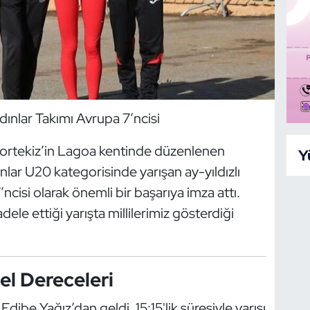
ınlar Takımı Avrupa 7’ncisi
 Portekiz’in Lagoa kentinde düzenlenen
Y
ar U20 kategorisinde yarışan ay-yıldızlı
ncisi olarak önemli bir başarıya imza attı.
e ettiği yarışta millilerimiz gösterdiği
sel Dereceleri
 Edibe Yağız’dan geldi. 15:15'lik süresiyle yarışı