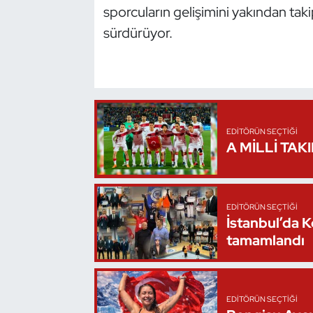
sporcuların gelişimini yakından ta
Oryantiring
sürdürüyor.
Özel Sporcular
Paralimpik
Ragbi
EDITÖRÜN SEÇTIĞI
A MİLLİ TAK
Satranç
Su Topu
EDITÖRÜN SEÇTIĞI
İstanbul’da 
Sualtı Sporları
tamamlandı
Tekvando
EDITÖRÜN SEÇTIĞI
Tenis