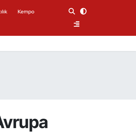
ılık
Kempo
Avrupa