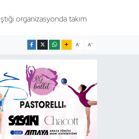
ıştığı organizasyonda takım
-
+
A
A