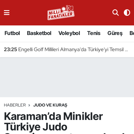
Atıcılık
Futbol
Basketbol
Voleybol
Tenis
Güreş
B
Atletizm
23:25
Engelli Golf Millileri Almanya'da Türkiye'yi Temsil Edecek
Badminton
Basketbol
Beyzbol
Bilardo
HABERLER
JUDO VE KURAŞ
Karaman’da Minikler
Binicilik
Türkiye Judo
Bisiklet