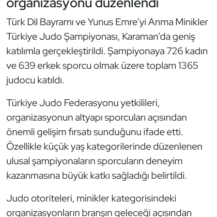
organizasyonu düzenlendi
Güreş
Türk Dil Bayramı ve Yunus Emre’yi Anma Minikler
Halter
Türkiye Judo Şampiyonası, Karaman’da geniş
katılımla gerçekleştirildi. Şampiyonaya 726 kadın
Hava Sporları
ve 639 erkek sporcu olmak üzere toplam 1365
Hentbol
judocu katıldı.
Türkiye Judo Federasyonu yetkilileri,
İşitme Engelli Sporcular
organizasyonun altyapı sporcuları açısından
Judo ve Kuraş
önemli gelişim fırsatı sunduğunu ifade etti.
Özellikle küçük yaş kategorilerinde düzenlenen
Kano ve Rafting
ulusal şampiyonaların sporcuların deneyim
kazanmasına büyük katkı sağladığı belirtildi.
Karate
Judo otoriteleri, minikler kategorisindeki
Kayak
organizasyonların branşın geleceği açısından