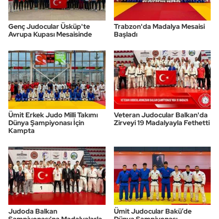
Genç Judocular Üsküp'te
Trabzon'da Madalya Mesaisi
Avrupa Kupası Mesaisinde
Başladı
Ümit Erkek Judo Milli Takımı
Veteran Judocular Balkan'da
Dünya Şampiyonası İçin
Zirveyi 19 Madalyayla Fethetti
Kampta
Judoda Balkan
Ümit Judocular Bakü’de
Şampiyonası'na Madalyalarla
Dünya Şampiyonası