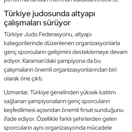
Türkiye judosunda altyapı
Triatlon
çalışmaları sürüyor
Voleybol
Türkiye Judo Federasyonu, altyapı
Vücut Geliştirme Fitness
kategorilerinde düzenlenen organizasyonlarla
genç sporcuların gelişimini desteklemeye devam
Wushu Kungfu
ediyor. Karaman’daki şampiyona da bu
çalışmaların önemli organizasyonlarından biri
Yelken
olarak öne çıktı.
Yüzme
Uzmanlar, Türkiye genelinden yüksek katılım
sağlanan şampiyonaların genç sporcuların
keşfedilmesi açısından önemli fırsat sunduğunu
ifade ediyor. Özellikle farklı şehirlerden gelen
sporcuların aynı organizasyonda mücadele