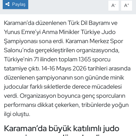
Paylaş
-
+
A
A
Dans Sporları
Karaman’da düzenlenen Türk Dil Bayramı ve
Dövüş Sanatı
Yunus Emre’yi Anma Minikler Türkiye Judo
Şampiyonası sona erdi. Karaman Merkez Spor
E-Spor
Salonu’nda gerçekleştirilen organizasyonda,
Türkiye’nin 71 ilinden toplam 1365 sporcu
Eskrim
tatamiye çıktı. 14-16 Mayıs 2026 tarihleri arasında
Futbol
düzenlenen şampiyonanın son gününde minik
judocular farklı sıkletlerde derece mücadelesi
Futsal
verdi. Organizasyon boyunca genç sporcuların
performansı dikkat çekerken, tribünlerde yoğun
Genel
ilgi oluştu.
Golf
Karaman’da büyük katılımlı judo