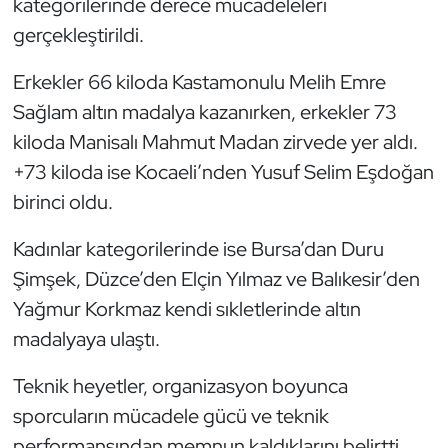
kategorilerinde derece mücadeleleri
Oryantiring
gerçekleştirildi.
Özel Sporcular
Erkekler 66 kiloda Kastamonulu Melih Emre
Sağlam altın madalya kazanırken, erkekler 73
Paralimpik
kiloda Manisalı Mahmut Madan zirvede yer aldı.
+73 kiloda ise Kocaeli’nden Yusuf Selim Eşdoğan
Ragbi
birinci oldu.
Satranç
Kadınlar kategorilerinde ise Bursa’dan Duru
Şimşek, Düzce’den Elçin Yılmaz ve Balıkesir’den
Su Topu
Yağmur Korkmaz kendi sıkletlerinde altın
Sualtı Sporları
madalyaya ulaştı.
Teknik heyetler, organizasyon boyunca
Tekvando
sporcuların mücadele gücü ve teknik
Tenis
performansından memnun kaldıklarını belirtti.