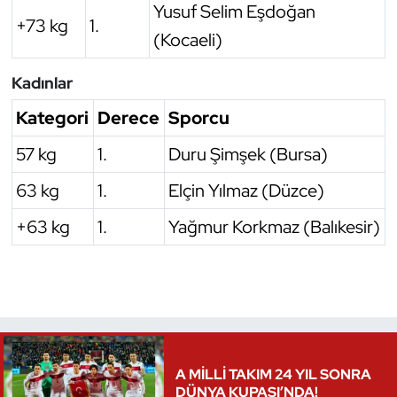
Yusuf Selim Eşdoğan
+73 kg
1.
(Kocaeli)
Kadınlar
Kategori
Derece
Sporcu
57 kg
1.
Duru Şimşek (Bursa)
63 kg
1.
Elçin Yılmaz (Düzce)
+63 kg
1.
Yağmur Korkmaz (Balıkesir)
A MİLLİ TAKIM 24 YIL SONRA
DÜNYA KUPASI’NDA!