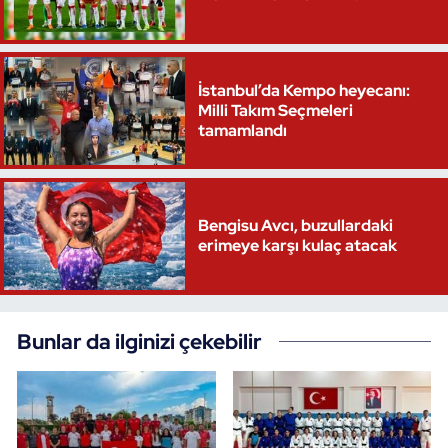
İstanbul’da Kempo heyecanı:
Milli Takım Seçmeleri
tamamlandı
Bengisu Avcı, buzullardaki
erimeye karşı kulaç atacak
Bunlar da ilginizi çekebilir