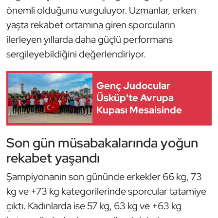
Kempo
önemli olduğunu vurguluyor. Uzmanlar, erken
yaşta rekabet ortamına giren sporcuların
Kick Boks
ilerleyen yıllarda daha güçlü performans
sergileyebildiğini değerlendiriyor.
Kürek
Masa Tenisi
Genç Judocular
Üsküp'te Avrupa
Modern Pentatlon
Kupası Mesaisinde
Motor Sporları
Son gün müsabakalarında yoğun
rekabet yaşandı
Muay Thai
Şampiyonanın son gününde erkekler 66 kg, 73
Okçuluk
kg ve +73 kg kategorilerinde sporcular tatamiye
çıktı. Kadınlarda ise 57 kg, 63 kg ve +63 kg
Optimist