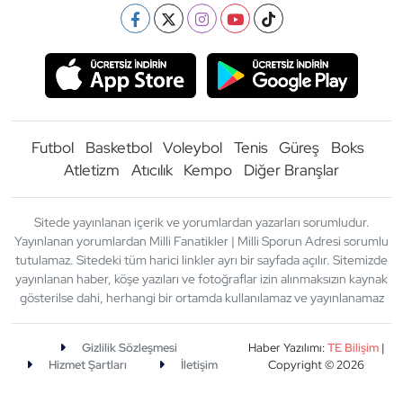
Futbol
Basketbol
Voleybol
Tenis
Güreş
Boks
Atletizm
Atıcılık
Kempo
Diğer Branşlar
Sitede yayınlanan içerik ve yorumlardan yazarları sorumludur.
Yayınlanan yorumlardan Milli Fanatikler | Milli Sporun Adresi sorumlu
tutulamaz. Sitedeki tüm harici linkler ayrı bir sayfada açılır. Sitemizde
yayınlanan haber, köşe yazıları ve fotoğraflar izin alınmaksızın kaynak
gösterilse dahi, herhangi bir ortamda kullanılamaz ve yayınlanamaz
Gizlilik Sözleşmesi
Haber Yazılımı:
TE Bilişim
|
Hizmet Şartları
İletişim
Copyright © 2026