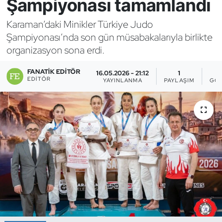
Şampiyonası tamamlandı
Bocce Bowling Dart
Karaman’daki Minikler Türkiye Judo
Şampiyonası’nda son gün müsabakalarıyla birlikte
Boks
organizasyon sona erdi.
Briç
FANATIK EDITÖR
16.05.2026 - 21:12
1
EDITÖR
YAYINLANMA
PAYLAŞIM
GÖS
Buz Hokeyi
Buz Pateni
Çim Hokeyi
Cimnastik
Curling
Dağcılık