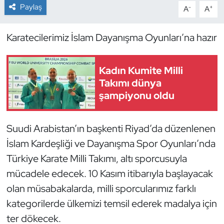
Paylaş
-
+
A
A
Dans Sporları
Karatecilerimiz İslam Dayanışma Oyunları’na hazır
Dövüş Sanatı
Kadın Kumite Milli
E-Spor
Takımı dünya
şampiyonu oldu
Eskrim
Futbol
Suudi Arabistan’ın başkenti Riyad’da düzenlenen
İslam Kardeşliği ve Dayanışma Spor Oyunları’nda
Futsal
Türkiye Karate Milli Takımı, altı sporcusuyla
mücadele edecek. 10 Kasım itibarıyla başlayacak
Genel
olan müsabakalarda, milli sporcularımız farklı
Golf
kategorilerde ülkemizi temsil ederek madalya için
ter dökecek.