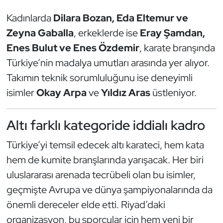
Güreş
Kadınlarda
Dilara Bozan, Eda Eltemur ve
Halter
Zeyna Gaballa
, erkeklerde ise
Eray Şamdan,
Enes Bulut ve Enes Özdemir
, karate branşında
Hava Sporları
Türkiye’nin madalya umutları arasında yer alıyor.
Takımın teknik sorumluluğunu ise deneyimli
Hentbol
isimler
Okay Arpa
ve
Yıldız Aras
üstleniyor.
İşitme Engelli Sporcular
Altı farklı kategoride iddialı kadro
Judo ve Kuraş
Türkiye’yi temsil edecek altı karateci, hem kata
Kano ve Rafting
hem de kumite branşlarında yarışacak. Her biri
uluslararası arenada tecrübeli olan bu isimler,
Karate
geçmişte Avrupa ve dünya şampiyonalarında da
önemli dereceler elde etti. Riyad’daki
Kayak
organizasyon, bu sporcular için hem yeni bir