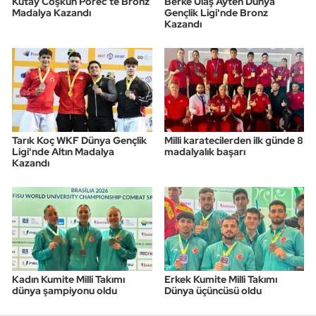
Kutay Coşkun Poreč’te Bronz
Berke Ulaş Ayten Dünya
Madalya Kazandı
Gençlik Ligi'nde Bronz
Kazandı
Tarık Koç WKF Dünya Gençlik
Milli karatecilerden ilk günde 8
Ligi'nde Altın Madalya
madalyalık başarı
Kazandı
Kadın Kumite Milli Takımı
Erkek Kumite Milli Takımı
dünya şampiyonu oldu
Dünya üçüncüsü oldu