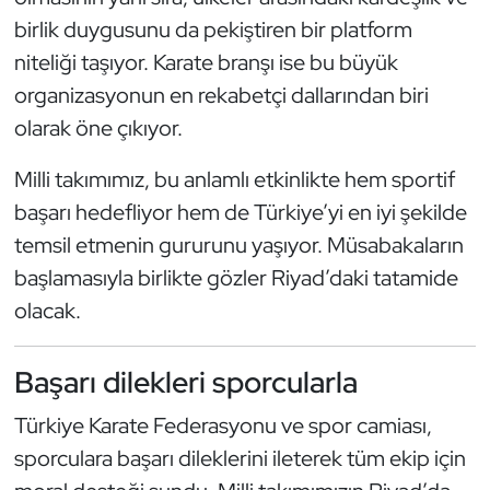
birlik duygusunu da pekiştiren bir platform
Oryantiring
niteliği taşıyor. Karate branşı ise bu büyük
Özel Sporcular
organizasyonun en rekabetçi dallarından biri
olarak öne çıkıyor.
Paralimpik
Milli takımımız, bu anlamlı etkinlikte hem sportif
Ragbi
başarı hedefliyor hem de Türkiye’yi en iyi şekilde
temsil etmenin gururunu yaşıyor. Müsabakaların
Satranç
başlamasıyla birlikte gözler Riyad’daki tatamide
olacak.
Su Topu
Sualtı Sporları
Başarı dilekleri sporcularla
Tekvando
Türkiye Karate Federasyonu ve spor camiası,
sporculara başarı dileklerini ileterek tüm ekip için
Tenis