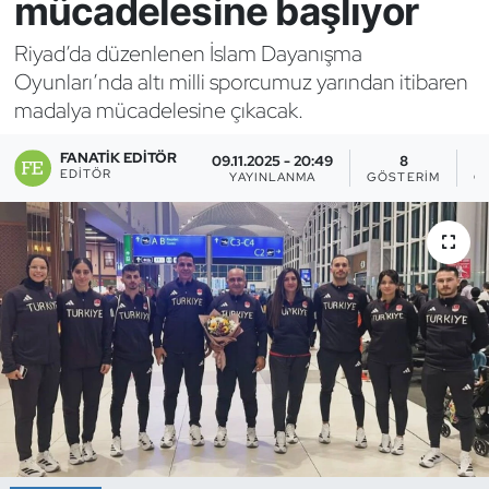
mücadelesine başlıyor
Bocce Bowling Dart
Riyad’da düzenlenen İslam Dayanışma
Oyunları’nda altı milli sporcumuz yarından itibaren
Boks
madalya mücadelesine çıkacak.
Briç
FANATIK EDITÖR
09.11.2025 - 20:49
8
EDITÖR
YAYINLANMA
GÖSTERIM
O
Buz Hokeyi
Buz Pateni
Çim Hokeyi
Cimnastik
Curling
Dağcılık