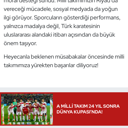
moral desteği sundu. Milli takımımızın Riyad’da
vereceği mücadele, sosyal medyada da yoğun
Triatlon
ilgi görüyor. Sporcuların gösterdiği performans,
yalnızca madalya değil, Türk karatesinin
Voleybol
uluslararası alandaki itibarı açısından da büyük
Vücut Geliştirme Fitness
önem taşıyor.
Wushu Kungfu
Heyecanla beklenen müsabakalar öncesinde milli
takımımıza yürekten başarılar diliyoruz!
Yelken
Yüzme
A MİLLİ TAKIM 24 YIL SONRA
DÜNYA KUPASI’NDA!