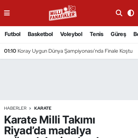
Atıcılık
Futbol
Basketbol
Voleybol
Tenis
Güreş
B
Atletizm
01:10
Koray Uygun Dünya Şampiyonası’nda Finale Koştu
Badminton
Basketbol
Beyzbol
Bilardo
HABERLER
KARATE
Karate Milli Takımı
Binicilik
Riyad’da madalya
Bisiklet