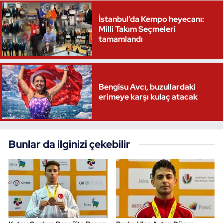
İstanbul’da Kempo heyecanı:
Milli Takım Seçmeleri
tamamlandı
Bengisu Avcı, buzullardaki
erimeye karşı kulaç atacak
Bunlar da ilginizi çekebilir