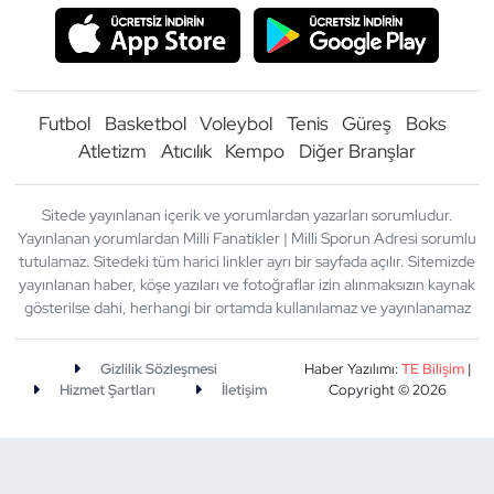
Futbol
Basketbol
Voleybol
Tenis
Güreş
Boks
Atletizm
Atıcılık
Kempo
Diğer Branşlar
Sitede yayınlanan içerik ve yorumlardan yazarları sorumludur.
Yayınlanan yorumlardan Milli Fanatikler | Milli Sporun Adresi sorumlu
tutulamaz. Sitedeki tüm harici linkler ayrı bir sayfada açılır. Sitemizde
yayınlanan haber, köşe yazıları ve fotoğraflar izin alınmaksızın kaynak
gösterilse dahi, herhangi bir ortamda kullanılamaz ve yayınlanamaz
Gizlilik Sözleşmesi
Haber Yazılımı:
TE Bilişim
|
Hizmet Şartları
İletişim
Copyright © 2026