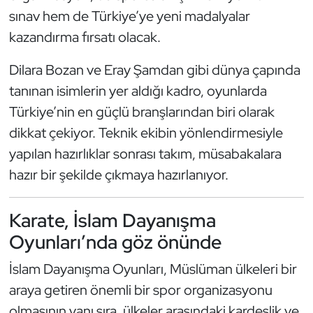
Kempo
sınav hem de Türkiye’ye yeni madalyalar
kazandırma fırsatı olacak.
Kick Boks
Dilara Bozan ve Eray Şamdan gibi dünya çapında
Kürek
tanınan isimlerin yer aldığı kadro, oyunlarda
Türkiye’nin en güçlü branşlarından biri olarak
Masa Tenisi
dikkat çekiyor. Teknik ekibin yönlendirmesiyle
yapılan hazırlıklar sonrası takım, müsabakalara
Modern Pentatlon
hazır bir şekilde çıkmaya hazırlanıyor.
Motor Sporları
Karate, İslam Dayanışma
Muay Thai
Oyunları’nda göz önünde
Okçuluk
İslam Dayanışma Oyunları, Müslüman ülkeleri bir
araya getiren önemli bir spor organizasyonu
Optimist
olmasının yanı sıra, ülkeler arasındaki kardeşlik ve