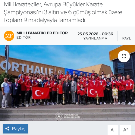
Milli karateciler, Avrupa Büyükler Karate
Bocce Bowling Dart
Şampiyonası’nı 3 altın ve 6 gümüş olmak üzere
toplam 9 madalyayla tamamladı.
Boks
MILLI FANATIKLER EDITÖR
25.05.2026 - 00:36
1
EDITÖR
YAYINLANMA
PAYLA
Briç
Buz Hokeyi
Buz Pateni
Çim Hokeyi
Cimnastik
Curling
Paylaş
-
+
A
A
Dağcılık