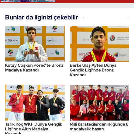
Bunlar da ilginizi çekebilir
Kutay Coşkun Poreč’te Bronz
Berke Ulaş Ayten Dünya
Madalya Kazandı
Gençlik Ligi'nde Bronz
Kazandı
Tarık Koç WKF Dünya Gençlik
Milli karatecilerden ilk günde 8
Ligi'nde Altın Madalya
madalyalık başarı
Kazandı