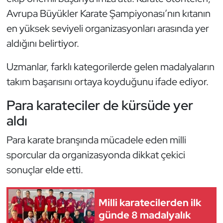
Güreş
Avrupa Büyükler Karate Şampiyonası’nın kıtanın
en yüksek seviyeli organizasyonları arasında yer
Halter
aldığını belirtiyor.
Hava Sporları
Uzmanlar, farklı kategorilerde gelen madalyaların
Hentbol
takım başarısını ortaya koyduğunu ifade ediyor.
Para karateciler de kürsüde yer
İşitme Engelli Sporcular
aldı
Judo ve Kuraş
Para karate branşında mücadele eden milli
sporcular da organizasyonda dikkat çekici
Kano ve Rafting
sonuçlar elde etti.
Karate
Milli karatecilerden ilk
Kayak
günde 8 madalyalık