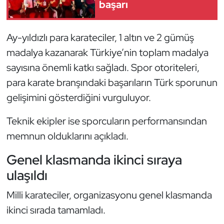
başarı
Kempo
Kick Boks
Ay-yıldızlı para karateciler, 1 altın ve 2 gümüş
madalya kazanarak Türkiye’nin toplam madalya
Kürek
sayısına önemli katkı sağladı. Spor otoriteleri,
para karate branşındaki başarıların Türk sporunun
Masa Tenisi
gelişimini gösterdiğini vurguluyor.
Modern Pentatlon
Teknik ekipler ise sporcuların performansından
memnun olduklarını açıkladı.
Motor Sporları
Genel klasmanda ikinci sıraya
Muay Thai
ulaşıldı
Okçuluk
Milli karateciler, organizasyonu genel klasmanda
ikinci sırada tamamladı.
Optimist