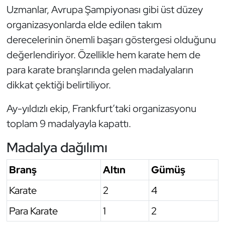
Uzmanlar, Avrupa Şampiyonası gibi üst düzey
Oryantiring
organizasyonlarda elde edilen takım
derecelerinin önemli başarı göstergesi olduğunu
Özel Sporcular
değerlendiriyor. Özellikle hem karate hem de
Paralimpik
para karate branşlarında gelen madalyaların
dikkat çektiği belirtiliyor.
Ragbi
Ay-yıldızlı ekip, Frankfurt’taki organizasyonu
Satranç
toplam 9 madalyayla kapattı.
Su Topu
Madalya dağılımı
Sualtı Sporları
Branş
Altın
Gümüş
Karate
2
4
Tekvando
Para Karate
1
2
Tenis