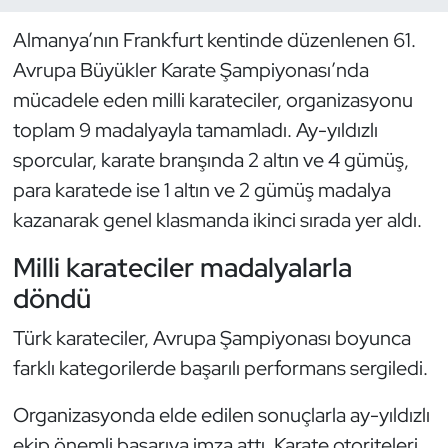
Almanya’nın Frankfurt kentinde düzenlenen 61.
Dans Sporları
Avrupa Büyükler Karate Şampiyonası’nda
Dövüş Sanatı
mücadele eden milli karateciler, organizasyonu
toplam 9 madalyayla tamamladı. Ay-yıldızlı
E-Spor
sporcular, karate branşında 2 altın ve 4 gümüş,
para karatede ise 1 altın ve 2 gümüş madalya
Eskrim
kazanarak genel klasmanda ikinci sırada yer aldı.
Futbol
Milli karateciler madalyalarla
döndü
Futsal
Türk karateciler, Avrupa Şampiyonası boyunca
Genel
farklı kategorilerde başarılı performans sergiledi.
Golf
Organizasyonda elde edilen sonuçlarla ay-yıldızlı
ekip önemli başarıya imza attı. Karate otoriteleri,