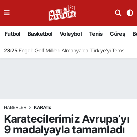
Atıcılık
Futbol
Basketbol
Voleybol
Tenis
Güreş
B
Atletizm
23:25
Engelli Golf Millileri Almanya'da Türkiye'yi Temsil Edecek
Badminton
Basketbol
Beyzbol
Bilardo
HABERLER
KARATE
Karatecilerimiz Avrupa’yı
Binicilik
9 madalyayla tamamladı
Bisiklet