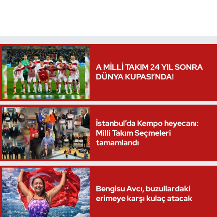
Triatlon
Voleybol
A MİLLİ TAKIM 24 YIL SONRA
Vücut Geliştirme Fitness
DÜNYA KUPASI’NDA!
Wushu Kungfu
Yelken
İstanbul’da Kempo heyecanı:
Milli Takım Seçmeleri
tamamlandı
Yüzme
Bengisu Avcı, buzullardaki
erimeye karşı kulaç atacak