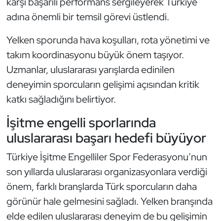
karşı başarılı performans sergileyerek Türkiye
Kempo
adına önemli bir temsil görevi üstlendi.
Kick Boks
Yelken sporunda hava koşulları, rota yönetimi ve
takım koordinasyonu büyük önem taşıyor.
Kürek
Uzmanlar, uluslararası yarışlarda edinilen
deneyimin sporcuların gelişimi açısından kritik
Masa Tenisi
katkı sağladığını belirtiyor.
Modern Pentatlon
İşitme engelli sporlarında
uluslararası başarı hedefi büyüyor
Motor Sporları
Türkiye İşitme Engelliler Spor Federasyonu’nun
Muay Thai
son yıllarda uluslararası organizasyonlara verdiği
Okçuluk
önem, farklı branşlarda Türk sporcuların daha
görünür hale gelmesini sağladı. Yelken branşında
Optimist
elde edilen uluslararası deneyim de bu gelişimin