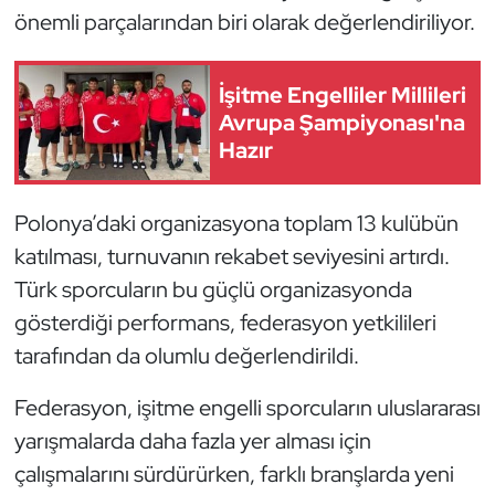
önemli parçalarından biri olarak değerlendiriliyor.
Oryantiring
Özel Sporcular
İşitme Engelliler Millileri
Avrupa Şampiyonası'na
Paralimpik
Hazır
Ragbi
Polonya’daki organizasyona toplam 13 kulübün
katılması, turnuvanın rekabet seviyesini artırdı.
Satranç
Türk sporcuların bu güçlü organizasyonda
Su Topu
gösterdiği performans, federasyon yetkilileri
tarafından da olumlu değerlendirildi.
Sualtı Sporları
Federasyon, işitme engelli sporcuların uluslararası
Tekvando
yarışmalarda daha fazla yer alması için
çalışmalarını sürdürürken, farklı branşlarda yeni
Tenis