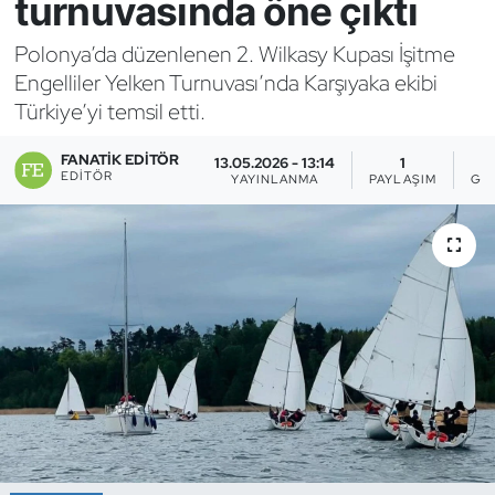
turnuvasında öne çıktı
Bocce Bowling Dart
Polonya’da düzenlenen 2. Wilkasy Kupası İşitme
Engelliler Yelken Turnuvası’nda Karşıyaka ekibi
Boks
Türkiye’yi temsil etti.
Briç
FANATIK EDITÖR
13.05.2026 - 13:14
1
EDITÖR
YAYINLANMA
PAYLAŞIM
GÖ
Buz Hokeyi
Buz Pateni
Çim Hokeyi
Cimnastik
Curling
Dağcılık