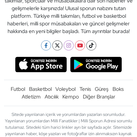
takımlar, sporcular ve müsabakalara dair son haberler ve
gelişmelerle karşınızda! Ulusal sporun nabzını tutan
platform. Türkiye milli takımları, futbol ve basketbol
haberleri, milli spor müsabakaları ve güncel gelişmeler
hakkında en yeni bilgiler başladı. Tüm ayrıntılar burada!
Futbol
Basketbol
Voleybol
Tenis
Güreş
Boks
Atletizm
Atıcılık
Kempo
Diğer Branşlar
Sitede yayınlanan içerik ve yorumlardan yazarları sorumludur.
Yayınlanan yorumlardan Milli Fanatikler | Milli Sporun Adresi sorumlu
tutulamaz. Sitedeki tüm harici linkler ayrı bir sayfada açılır. Sitemizde
yayınlanan haber, köşe yazıları ve fotoğraflar izin alınmaksızın kaynak