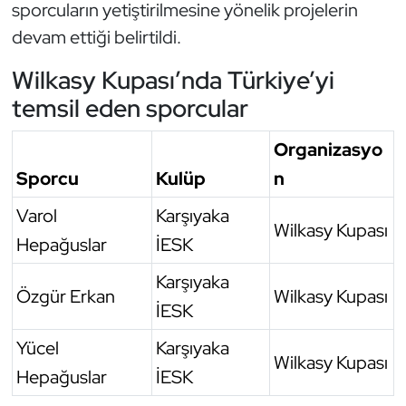
sporcuların yetiştirilmesine yönelik projelerin
devam ettiği belirtildi.
Triatlon
Wilkasy Kupası’nda Türkiye’yi
Voleybol
temsil eden sporcular
Vücut Geliştirme Fitness
Organizasyo
Wushu Kungfu
Sporcu
Kulüp
n
Varol
Karşıyaka
Yelken
Wilkasy Kupası
Hepağuslar
İESK
Yüzme
Karşıyaka
Özgür Erkan
Wilkasy Kupası
İESK
Yücel
Karşıyaka
Wilkasy Kupası
Hepağuslar
İESK