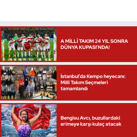
A MİLLİ TAKIM 24 YIL SONRA
DÜNYA KUPASI’NDA!
İstanbul’da Kempo heyecanı:
Milli Takım Seçmeleri
tamamlandı
Bengisu Avcı, buzullardaki
erimeye karşı kulaç atacak