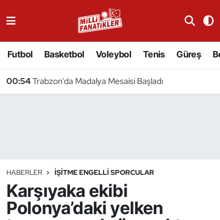
Atıcılık
Futbol
Basketbol
Voleybol
Tenis
Güreş
B
Atletizm
00:54
Trabzon'da Madalya Mesaisi Başladı
Badminton
Basketbol
Beyzbol
Bilardo
HABERLER
İŞITME ENGELLI SPORCULAR
Karşıyaka ekibi
Binicilik
Polonya’daki yelken
Bisiklet