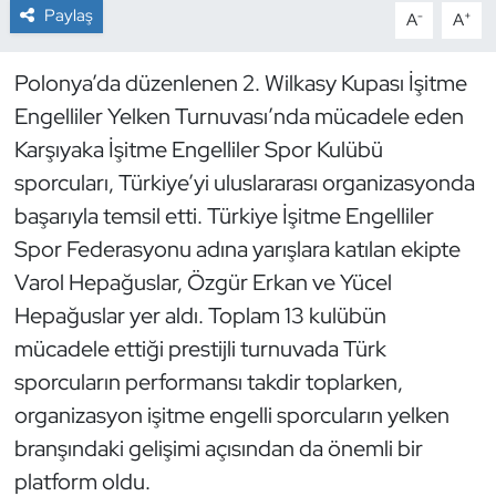
Paylaş
-
+
A
A
Dans Sporları
Polonya’da düzenlenen 2. Wilkasy Kupası İşitme
Dövüş Sanatı
Engelliler Yelken Turnuvası’nda mücadele eden
Karşıyaka İşitme Engelliler Spor Kulübü
E-Spor
sporcuları, Türkiye’yi uluslararası organizasyonda
başarıyla temsil etti. Türkiye İşitme Engelliler
Eskrim
Spor Federasyonu adına yarışlara katılan ekipte
Futbol
Varol Hepağuslar, Özgür Erkan ve Yücel
Hepağuslar yer aldı. Toplam 13 kulübün
Futsal
mücadele ettiği prestijli turnuvada Türk
sporcuların performansı takdir toplarken,
Genel
organizasyon işitme engelli sporcuların yelken
branşındaki gelişimi açısından da önemli bir
Golf
platform oldu.