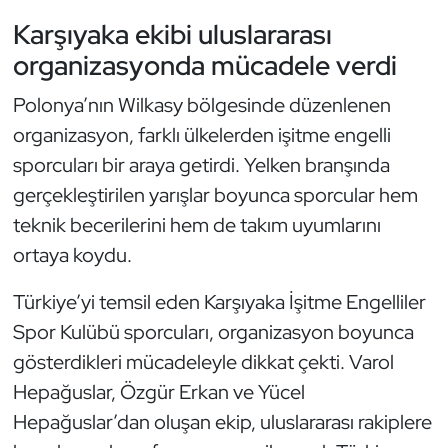
Güreş
Karşıyaka ekibi uluslararası
Halter
organizasyonda mücadele verdi
Polonya’nın Wilkasy bölgesinde düzenlenen
Hava Sporları
organizasyon, farklı ülkelerden işitme engelli
Hentbol
sporcuları bir araya getirdi. Yelken branşında
gerçekleştirilen yarışlar boyunca sporcular hem
İşitme Engelli Sporcular
teknik becerilerini hem de takım uyumlarını
ortaya koydu.
Judo ve Kuraş
Türkiye’yi temsil eden Karşıyaka İşitme Engelliler
Kano ve Rafting
Spor Kulübü sporcuları, organizasyon boyunca
gösterdikleri mücadeleyle dikkat çekti. Varol
Karate
Hepağuslar, Özgür Erkan ve Yücel
Kayak
Hepağuslar’dan oluşan ekip, uluslararası rakiplere