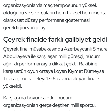
Kempo
organizasyonlarda maç temposunun yüksek
olduğunu ve sporcuların hem fiziksel hem mental
Kick Boks
olarak üst düzey performans göstermesi
gerektiğini vurguluyor.
Kürek
Çeyrek finalde farklı galibiyet geldi
Masa Tenisi
Çeyrek final müsabakasında Azerbaycanlı Simura
Modern Pentatlon
Abdullayeva ile karşılaşan milli güreşçi, hücum
ağırlıklı performansıyla dikkat çekti. Rakibine
Motor Sporları
karşı üstün oyun ortaya koyan Kıymet Rümeysa
Tezcan, mücadeleyi 17-6 kazanarak yarı finale
Muay Thai
yükseldi.
Okçuluk
Karşılaşma boyunca etkili hücum
organizasyonları gerçekleştiren milli sporcu,
Optimist