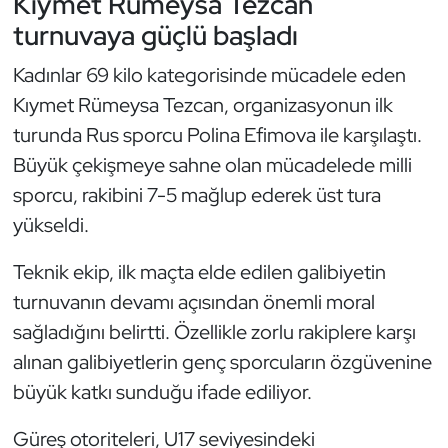
Kıymet Rümeysa Tezcan
Güreş
turnuvaya güçlü başladı
Halter
Kadınlar 69 kilo kategorisinde mücadele eden
Kıymet Rümeysa Tezcan, organizasyonun ilk
Hava Sporları
turunda Rus sporcu Polina Efimova ile karşılaştı.
Hentbol
Büyük çekişmeye sahne olan mücadelede milli
sporcu, rakibini 7-5 mağlup ederek üst tura
İşitme Engelli Sporcular
yükseldi.
Judo ve Kuraş
Teknik ekip, ilk maçta elde edilen galibiyetin
turnuvanın devamı açısından önemli moral
Kano ve Rafting
sağladığını belirtti. Özellikle zorlu rakiplere karşı
alınan galibiyetlerin genç sporcuların özgüvenine
Karate
büyük katkı sunduğu ifade ediliyor.
Kayak
Güreş otoriteleri, U17 seviyesindeki