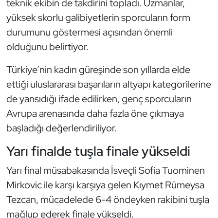
teknik ekibin de takdirini topladı. Uzmanlar,
Oryantiring
yüksek skorlu galibiyetlerin sporcuların form
durumunu göstermesi açısından önemli
Özel Sporcular
olduğunu belirtiyor.
Paralimpik
Türkiye’nin kadın güreşinde son yıllarda elde
ettiği uluslararası başarıların altyapı kategorilerine
Ragbi
de yansıdığı ifade edilirken, genç sporcuların
Avrupa arenasında daha fazla öne çıkmaya
Satranç
başladığı değerlendiriliyor.
Su Topu
Yarı finalde tuşla finale yükseldi
Sualtı Sporları
Yarı final müsabakasında İsveçli Sofia Tuominen
Mirkovic ile karşı karşıya gelen Kıymet Rümeysa
Tekvando
Tezcan, mücadelede 6-4 öndeyken rakibini tuşla
Tenis
mağlup ederek finale yükseldi.