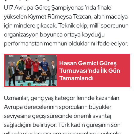
U17 Avrupa Güreş Şampiyonası’nda finale
yükselen Kıymet Rümeysa Tezcan, altın madalya
için mindere çıkacak. Teknik ekip, milli sporcunun
organizasyon boyunca ortaya koyduğu
performanstan memnun olduklarını ifade ediyor.
Hasan Gemici Güreş
Turnuvası'nda İlk Gün
Tamamlandı
Uzmanlar, genç yaş kategorilerinde kazanılan
Avrupa derecelerinin sporcuların büyükler
seviyesine geçiş sürecinde önemli avantaj
sağladığını belirtiyor. Türk kadın güreşinin son
yıllarda uluslararası organizasyonlarda yükseliş