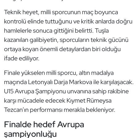
Teknik heyet, milli sporcunun maç boyunca
Triatlon
kontrolü elinde tuttuğunu ve kritik anlarda doğru
Voleybol
hamlelerle sonuca gittiğini belirtti. Tuşla
kazanılan galibiyetin, sporcuların teknik gücünü
Vücut Geliştirme Fitness
ortaya koyan önemli detaylardan biri olduğu
ifade ediliyor.
Wushu Kungfu
Finale yükselen milli sporcu, altın madalya
Yelken
maçında Letonyalı Darja Markova ile karşılaşacak.
U15 Avrupa Şampiyonu unvanına sahip rakibine
Yüzme
karşı mücadele edecek Kıymet Rümeysa
Tezcan’ın performansı merakla bekleniyor.
Finalde hedef Avrupa
şampiyonluğu