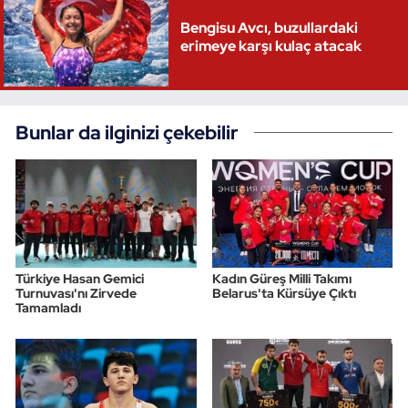
Bengisu Avcı, buzullardaki
erimeye karşı kulaç atacak
Bunlar da ilginizi çekebilir
Türkiye Hasan Gemici
Kadın Güreş Milli Takımı
Turnuvası'nı Zirvede
Belarus'ta Kürsüye Çıktı
Tamamladı