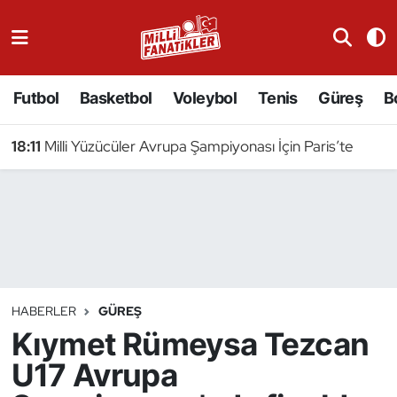
Atıcılık
Futbol
Basketbol
Voleybol
Tenis
Güreş
B
Atletizm
18:11
Milli Yüzücüler Avrupa Şampiyonası İçin Paris’te
Badminton
Basketbol
Beyzbol
Bilardo
HABERLER
GÜREŞ
Kıymet Rümeysa Tezcan
Binicilik
U17 Avrupa
Bisiklet