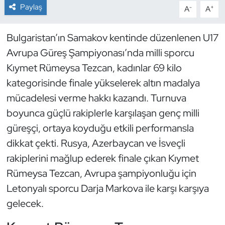
Paylaş
-
+
A
A
Dans Sporları
Bulgaristan’ın Samakov kentinde düzenlenen U17
Dövüş Sanatı
Avrupa Güreş Şampiyonası’nda milli sporcu
Kıymet Rümeysa Tezcan, kadınlar 69 kilo
E-Spor
kategorisinde finale yükselerek altın madalya
mücadelesi verme hakkı kazandı. Turnuva
Eskrim
boyunca güçlü rakiplerle karşılaşan genç milli
Futbol
güreşçi, ortaya koyduğu etkili performansla
dikkat çekti. Rusya, Azerbaycan ve İsveçli
Futsal
rakiplerini mağlup ederek finale çıkan Kıymet
Rümeysa Tezcan, Avrupa şampiyonluğu için
Genel
Letonyalı sporcu Darja Markova ile karşı karşıya
gelecek.
Golf