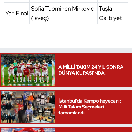
Sofia Tuominen Mirkovic
Tuşla
Yarı Final
(İsveç)
Galibiyet
A MİLLİ TAKIM 24 YIL SONRA
DÜNYA KUPASI’NDA!
İstanbul’da Kempo heyecanı:
Milli Takım Seçmeleri
tamamlandı