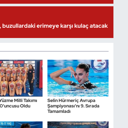
 buzullardaki erimeye karşı kulaç atacak
Yüzme Milli Takımı
Selin Hürmeriç Avrupa
10'uncusu Oldu
Şampiyonası'nı 9. Sırada
Tamamladı