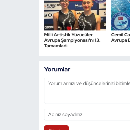
Milli Artistik Yüzücüler
Cemil Ca
Avrupa Şampiyonası'nı 13.
Avrupa 
Tamamladı
Yorumlar