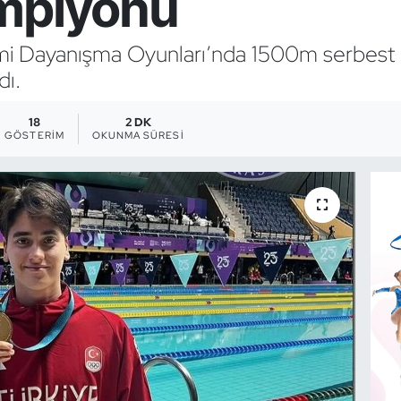
mpiyonu
ami Dayanışma Oyunları’nda 1500m serbest er
dı.
18
2 DK
GÖSTERIM
OKUNMA SÜRESI