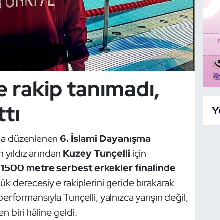
 rakip tanımadı,
ttı
Y
’da düzenlenen
6. İslami Dayanışma
n yıldızlarından
Kuzey Tunçelli
için
.
1500 metre serbest erkekler finalinde
lük derecesiyle rakiplerini geride bırakarak
erformansıyla Tunçelli, yalnızca yarışın değil,
 biri hâline geldi.