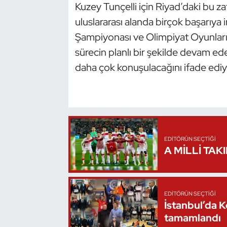
Kuzey Tunçelli için Riyad’daki bu 
Oryantiring
uluslararası alanda birçok başarıya 
Şampiyonası ve Olimpiyat Oyunları 
Özel Sporcular
sürecin planlı bir şekilde devam e
daha çok konuşulacağını ifade ediy
Paralimpik
Ragbi
Satranç
EDITÖRÜN SEÇTIĞI
Su Topu
A MİLLİ TAK
Sualtı Sporları
EDITÖRÜN SEÇTIĞI
Tekvando
İstanbul’da 
tamamlandı
Tenis