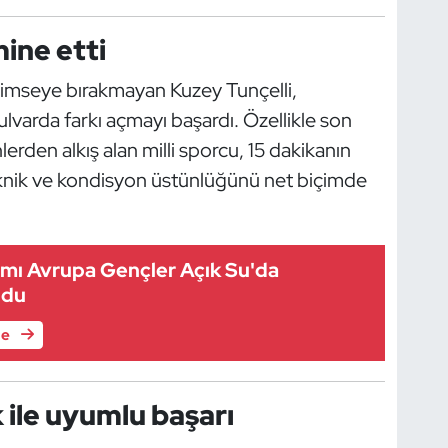
ine etti
ği kimseye bırakmayan Kuzey Tunçelli,
lvarda farkı açmayı başardı. Özellikle son
rden alkış alan milli sporcu, 15 dakikanın
eknik ve kondisyon üstünlüğünü net biçimde
kımı Avrupa Gençler Açık Su'da
ldu
le
 ile uyumlu başarı