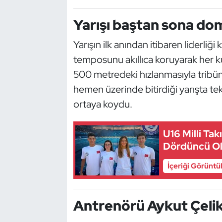
Güreş
Yarışı baştan sona dom
Halter
Yarışın ilk anından itibaren liderli
Hava Sporları
temposunu akıllıca koruyarak her ku
500 metredeki hızlanmasıyla tribünle
Hentbol
hemen üzerinde bitirdiği yarışta t
ortaya koydu.
İşitme Engelli Sporcular
Judo ve Kuraş
U16 Milli Ta
Dördüncü O
Kano ve Rafting
İçeriği Görüntü
Karate
Antrenörü Aykut Çelik
Kayak