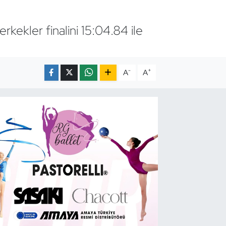
kekler finalini 15:04.84 ile
-
+
A
A