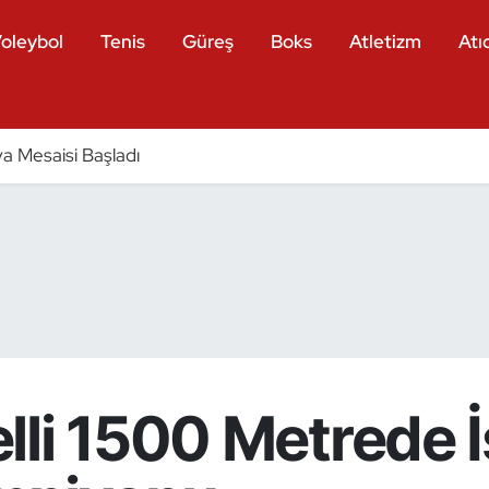
oleybol
Tenis
Güreş
Boks
Atletizm
Atıc
a Mesaisi Başladı
lli 1500 Metrede 