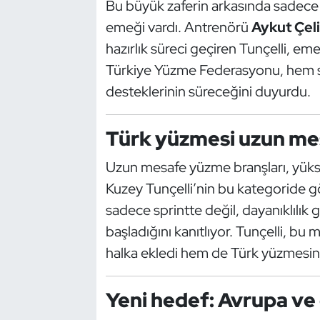
Bu büyük zaferin arkasında sadece 
Kempo
emeği vardı. Antrenörü
Aykut Çel
hazırlık süreci geçiren Tunçelli, eme
Kick Boks
Türkiye Yüzme Federasyonu, hem 
Kürek
desteklerinin süreceğini duyurdu.
Masa Tenisi
Türk yüzmesi uzun mes
Modern Pentatlon
Uzun mesafe yüzme branşları, yüksek
Kuzey Tunçelli’nin bu kategoride g
Motor Sporları
sadece sprintte değil, dayanıklılık
başladığını kanıtlıyor. Tunçelli, bu 
Muay Thai
halka ekledi hem de Türk yüzmesin
Okçuluk
Yeni hedef: Avrupa ve 
Optimist