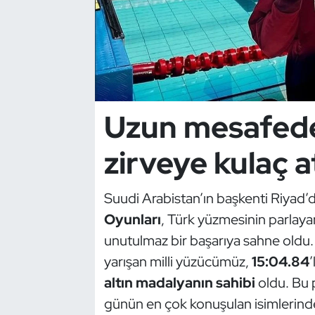
Dans Sporları
Dövüş Sanatı
E-Spor
Uzun mesafede
Eskrim
zirveye kulaç a
Futbol
Suudi Arabistan’ın başkenti Riyad
Futsal
Oyunları
, Türk yüzmesinin parlaya
unutulmaz bir başarıya sahne oldu
Genel
yarışan milli yüzücümüz,
15:04.84
’
altın madalyanın sahibi
oldu. Bu p
Golf
günün en çok konuşulan isimlerinden