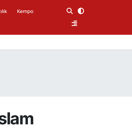
ılık
Kempo
İslam