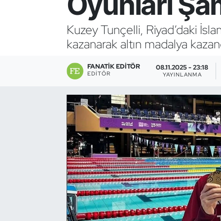
Oyunları Şa
Bocce Bowling Dart
Kuzey Tunçelli, Riyad’daki İsl
kazanarak altın madalya kazan
Boks
FANATIK EDITÖR
Briç
08.11.2025 - 23:18
EDITÖR
YAYINLANMA
Buz Hokeyi
Buz Pateni
Çim Hokeyi
Cimnastik
Curling
Dağcılık