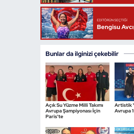
Triatlon
EDITÖRÜN SEÇTIĞI
Bengisu Avcı,
Voleybol
Vücut Geliştirme Fitness
Bunlar da ilginizi çekebilir
Wushu Kungfu
Yelken
Yüzme
Açık Su Yüzme Milli Takımı
Artistik 
Avrupa Şampiyonası İçin
Avrupa 
Paris'te