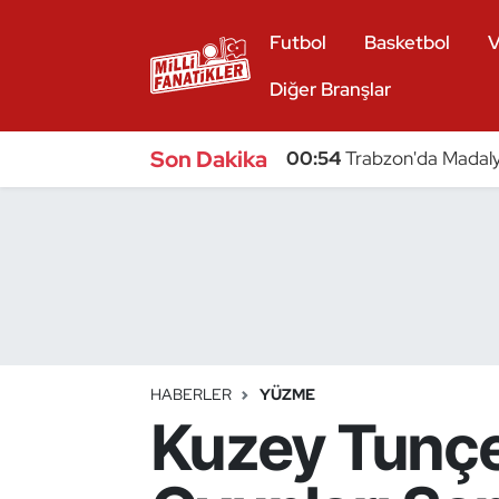
Futbol
Basketbol
V
Atıcılık
Diğer Branşlar
Atletizm
Son Dakika
00:54
Trabzon'da Madaly
Badminton
Basketbol
Beyzbol
Bilardo
HABERLER
YÜZME
Kuzey Tunçe
Binicilik
Bisiklet