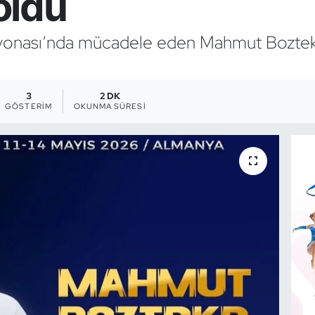
oldu
onası’nda mücadele eden Mahmut Bozteke
3
2 DK
GÖSTERIM
OKUNMA SÜRESI