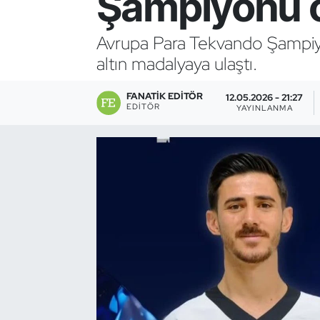
Şampiyonu 
Bocce Bowling Dart
Avrupa Para Tekvando Şampiy
altın madalyaya ulaştı.
Boks
FANATIK EDITÖR
Briç
12.05.2026 - 21:27
EDITÖR
YAYINLANMA
Buz Hokeyi
Buz Pateni
Çim Hokeyi
Cimnastik
Curling
Dağcılık