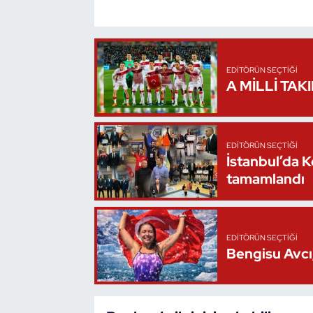
Triatlon
Voleybol
EDITÖRÜN SEÇTIĞI
A MİLLİ TAK
Vücut Geliştirme Fitness
Wushu Kungfu
EDITÖRÜN SEÇTIĞI
İstanbul’da 
Yelken
tamamlandı
Yüzme
EDITÖRÜN SEÇTIĞI
Bengisu Avcı,