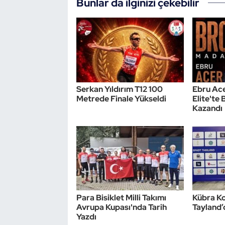
Bunlar da ilginizi çekebilir
Serkan Yıldırım T12 100
Ebru Ace
Metrede Finale Yükseldi
Elite'te
Kazandı
Para Bisiklet Milli Takımı
Kübra Ko
Avrupa Kupası'nda Tarih
Tayland’
Yazdı