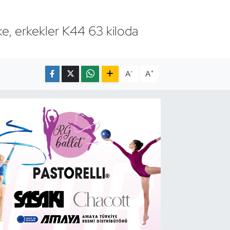
, erkekler K44 63 kiloda
-
+
A
A