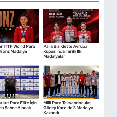
r ITTF World Para
Para Bisiklette Avrupa
 Bronz Madalya
Kupası'nda Tarihi İlk
Madalyalar
rkut Para Elite İçin
Milli Para Tekvandocular
da Sahne Alacak
Güney Kore'de 3 Madalya
Kazandı