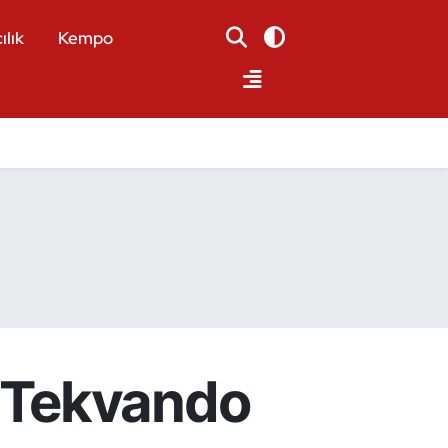
ılık
Kempo
 Tekvando