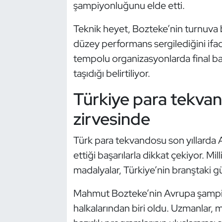
şampiyonluğunu elde etti.
Kempo
Teknik heyet, Bozteke’nin turnuva
Kick Boks
düzey performans sergilediğini ifa
tempolu organizasyonlarda final 
Kürek
taşıdığı belirtiliyor.
Masa Tenisi
Türkiye para tekva
Modern Pentatlon
zirvesinde
Motor Sporları
Türk para tekvandosu son yıllarda
ettiği başarılarla dikkat çekiyor. Mil
Muay Thai
madalyalar, Türkiye’nin branştaki g
Okçuluk
Mahmut Bozteke’nin Avrupa şampiyo
halkalarından biri oldu. Uzmanlar, m
Optimist