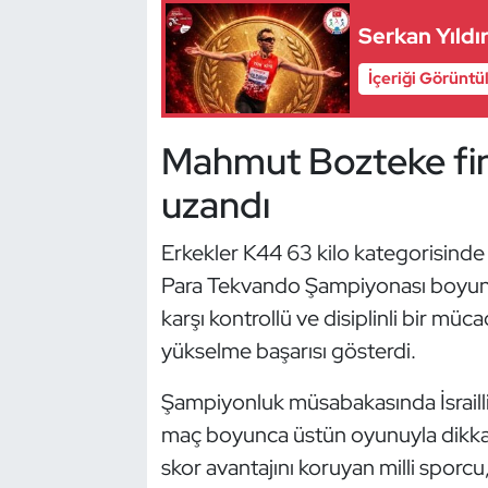
Güreş
Serkan Yıldı
Halter
İçeriği Görüntü
Hava Sporları
Mahmut Bozteke fin
Hentbol
uzandı
İşitme Engelli Sporcular
Erkekler K44 63 kilo kategorisin
Para Tekvando Şampiyonası boyunca
Judo ve Kuraş
karşı kontrollü ve disiplinli bir müc
Kano ve Rafting
yükselme başarısı gösterdi.
Karate
Şampiyonluk müsabakasında İsrailli
maç boyunca üstün oyunuyla dikkat çe
Kayak
skor avantajını koruyan milli sporcu