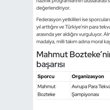
hazırlık programlarının uluslararas
Oryantiring
değerlendiriyor.
Federasyon yetkilileri ise sporcula
Özel Sporcular
yıl arttığını ve Türkiye’nin para t
Paralimpik
arasında yer aldığını vurguluyor. A
madalya, milli takım adına moral ka
Ragbi
Mahmut Bozteke’ni
Satranç
başarısı
Su Topu
Sporcu
Organizasyon
Sualtı Sporları
Mahmut
Avrupa Para Tekv
Bozteke
Şampiyonası
Tekvando
Tenis