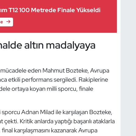
rım T12 100 Metrede Finale Yükseldi
le
alde altın madalyaya
de mücadele eden Mahmut Bozteke, Avrupa
 etkili performans sergiledi. Rakiplerine
adele ortaya koyan milli sporcu, finale
 sporcu Adnan Milad ile karşılaşan Bozteke,
kti. Kritik anlarda yaptığı başarılı ataklarla
, final karşılaşmasını kazanarak Avrupa