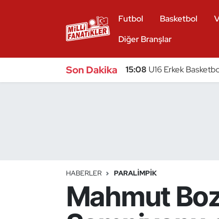
Futbol
Basketbol
V
Atıcılık
Diğer Branşlar
Atletizm
Son Dakika
15:08
U16 Erkek Basketbol
Badminton
Basketbol
Beyzbol
Bilardo
HABERLER
PARALIMPIK
Mahmut Boz
Binicilik
Bisiklet