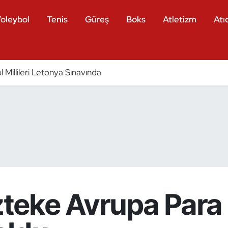
oleybol
Tenis
Güreş
Boks
Atletizm
Atıc
 Millileri Letonya Sınavında
teke Avrupa Para