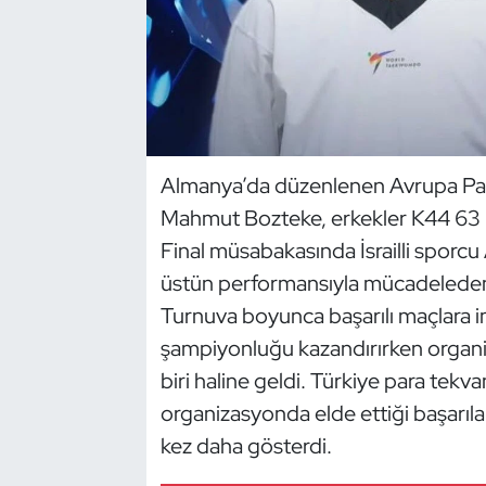
Dans Sporları
Dövüş Sanatı
E-Spor
Almanya’da düzenlenen Avrupa Par
Mahmut Bozteke, erkekler K44 63 
Eskrim
Final müsabakasında İsrailli sporcu
Futbol
üstün performansıyla mücadeleden g
Turnuva boyunca başarılı maçlara i
Futsal
şampiyonluğu kazandırırken organ
biri haline geldi. Türkiye para tekv
Genel
organizasyonda elde ettiği başarıla
Golf
kez daha gösterdi.