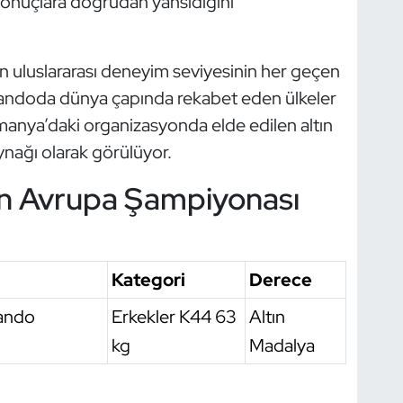
ı sonuçlara doğrudan yansıdığını
rın uluslararası deneyim seviyesinin her geçen
ekvandoda dünya çapında rekabet eden ülkeler
lmanya’daki organizasyonda elde edilen altın
ynağı olarak görülüyor.
n Avrupa Şampiyonası
Kategori
Derece
ando
Erkekler K44 63
Altın
kg
Madalya