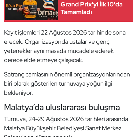
Güreş
Grand Prix'yi İlk 10'da
Tamamladı
Halter
Kayıt işlemleri 22 Ağustos 2026 tarihinde sona
Hava Sporları
erecek. Organizasyonda ustalar ve genç
Hentbol
yetenekler aynı masada mücadele ederek
derece elde etmeye çalışacak.
İşitme Engelli Sporcular
Satranç camiasının önemli organizasyonlarından
Judo ve Kuraş
biri olarak gösterilen turnuvaya yoğun ilgi
bekleniyor.
Kano ve Rafting
Malatya’da uluslararası buluşma
Karate
Turnuva, 24-29 Ağustos 2026 tarihleri arasında
Kayak
Malatya Büyükşehir Belediyesi Sanat Merkezi