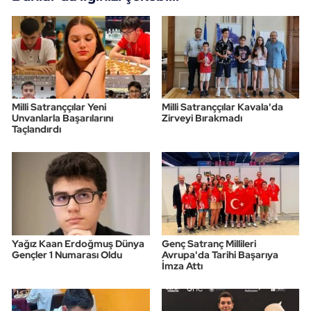
Milli Satranççılar Yeni
Milli Satranççılar Kavala'da
Unvanlarla Başarılarını
Zirveyi Bırakmadı
Taçlandırdı
Yağız Kaan Erdoğmuş Dünya
Genç Satranç Millileri
Gençler 1 Numarası Oldu
Avrupa'da Tarihi Başarıya
İmza Attı