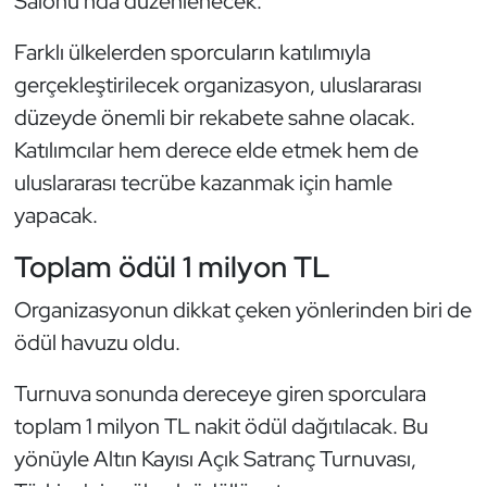
Salonu'nda düzenlenecek.
Kempo
Farklı ülkelerden sporcuların katılımıyla
Kick Boks
gerçekleştirilecek organizasyon, uluslararası
düzeyde önemli bir rekabete sahne olacak.
Kürek
Katılımcılar hem derece elde etmek hem de
uluslararası tecrübe kazanmak için hamle
Masa Tenisi
yapacak.
Modern Pentatlon
Toplam ödül 1 milyon TL
Motor Sporları
Organizasyonun dikkat çeken yönlerinden biri de
ödül havuzu oldu.
Muay Thai
Turnuva sonunda dereceye giren sporculara
Okçuluk
toplam 1 milyon TL nakit ödül dağıtılacak. Bu
yönüyle Altın Kayısı Açık Satranç Turnuvası,
Optimist