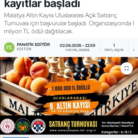
kayıtlar başladı
Bocce Bowling Dart
Malatya Altın Kayısı Uluslararası Açık Satranç
Turnuvası için başvurular başladı. Organizasyonda 1
Boks
milyon TL ödül dağıtılacak.
Briç
FANATIK EDITÖR
02.06.2026 - 22:59
1
EDITÖR
YAYINLANMA
PAYLAŞIM
G
Buz Hokeyi
Buz Pateni
Çim Hokeyi
Cimnastik
Curling
Dağcılık