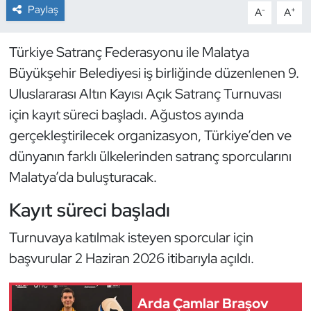
Paylaş
-
+
A
A
Dans Sporları
Türkiye Satranç Federasyonu ile Malatya
Dövüş Sanatı
Büyükşehir Belediyesi iş birliğinde düzenlenen 9.
Uluslararası Altın Kayısı Açık Satranç Turnuvası
E-Spor
için kayıt süreci başladı. Ağustos ayında
gerçekleştirilecek organizasyon, Türkiye’den ve
Eskrim
dünyanın farklı ülkelerinden satranç sporcularını
Futbol
Malatya’da buluşturacak.
Kayıt süreci başladı
Futsal
Turnuvaya katılmak isteyen sporcular için
Genel
başvurular 2 Haziran 2026 itibarıyla açıldı.
Golf
Arda Çamlar Braşov