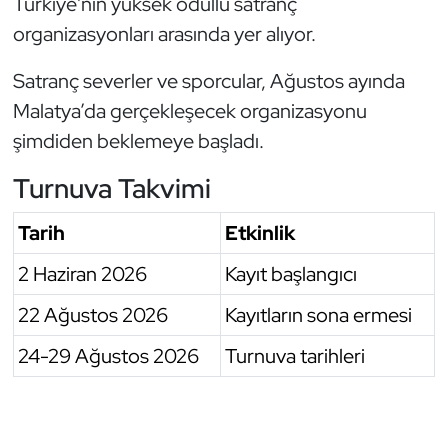
Türkiye'nin yüksek ödüllü satranç
Oryantiring
organizasyonları arasında yer alıyor.
Satranç severler ve sporcular, Ağustos ayında
Özel Sporcular
Malatya’da gerçekleşecek organizasyonu
Paralimpik
şimdiden beklemeye başladı.
Turnuva Takvimi
Ragbi
Tarih
Etkinlik
Satranç
2 Haziran 2026
Kayıt başlangıcı
Su Topu
22 Ağustos 2026
Kayıtların sona ermesi
Sualtı Sporları
24-29 Ağustos 2026
Turnuva tarihleri
Tekvando
Tenis