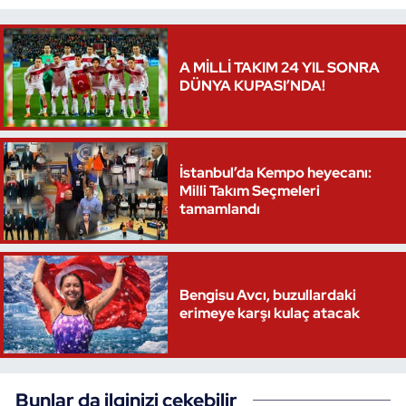
Triatlon
A MİLLİ TAKIM 24 YIL SONRA
Voleybol
DÜNYA KUPASI’NDA!
Vücut Geliştirme Fitness
İstanbul’da Kempo heyecanı:
Wushu Kungfu
Milli Takım Seçmeleri
tamamlandı
Yelken
Yüzme
Bengisu Avcı, buzullardaki
erimeye karşı kulaç atacak
Bunlar da ilginizi çekebilir