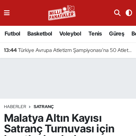
Atıcılık
Futbol
Basketbol
Voleybol
Tenis
Güreş
B
Atletizm
13:44
Türkiye Avrupa Atletizm Şampiyonası’na 50 Atletle Gidiyor
Badminton
Basketbol
Beyzbol
Bilardo
HABERLER
SATRANÇ
Malatya Altın Kayısı
Binicilik
Satranç Turnuvası için
Bisiklet