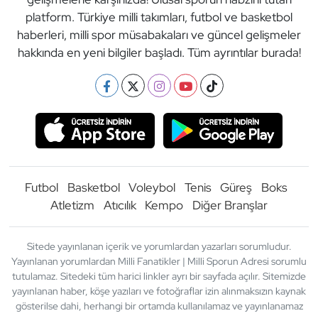
platform. Türkiye milli takımları, futbol ve basketbol
haberleri, milli spor müsabakaları ve güncel gelişmeler
hakkında en yeni bilgiler başladı. Tüm ayrıntılar burada!
Futbol
Basketbol
Voleybol
Tenis
Güreş
Boks
Atletizm
Atıcılık
Kempo
Diğer Branşlar
Sitede yayınlanan içerik ve yorumlardan yazarları sorumludur.
Yayınlanan yorumlardan Milli Fanatikler | Milli Sporun Adresi sorumlu
tutulamaz. Sitedeki tüm harici linkler ayrı bir sayfada açılır. Sitemizde
yayınlanan haber, köşe yazıları ve fotoğraflar izin alınmaksızın kaynak
gösterilse dahi, herhangi bir ortamda kullanılamaz ve yayınlanamaz