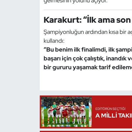
gelmesinin yolunu açıyor.
Oryantiring
Karakurt: “İlk ama so
Özel Sporcular
Şampiyonluğun ardından kısa bir aç
Paralimpik
kullandı:
“Bu benim ilk finalimdi, ilk şa
Ragbi
başarı için çok çalıştık, inandı
bir gururu yaşamak tarif edilem
Satranç
Su Topu
Sualtı Sporları
EDITÖRÜN SEÇTIĞI
Tekvando
A MİLLİ TAK
Tenis