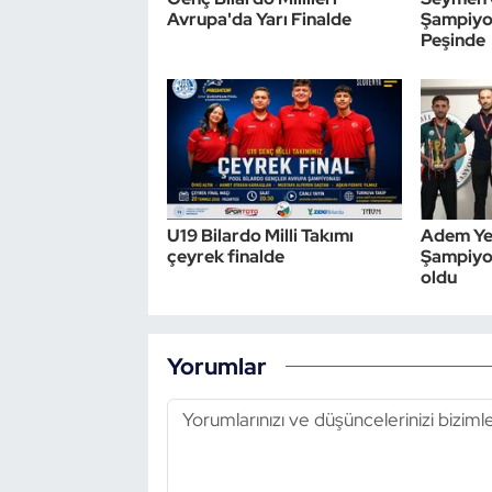
Avrupa'da Yarı Finalde
Şampiyon
Peşinde
U19 Bilardo Milli Takımı
Adem Yet
çeyrek finalde
Şampiyon
oldu
Yorumlar