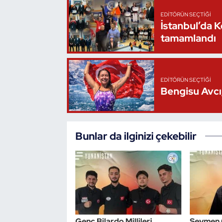
EDITÖRÜN SEÇTIĞI
Triatlon
İstanbul’da 
tamamlandı
Voleybol
Vücut Geliştirme Fitness
EDITÖRÜN SEÇTIĞI
Bengisu Avcı,
Wushu Kungfu
Yelken
Bunlar da ilginizi çekebilir
Yüzme
Genç Bilardo Millileri
Seymen 