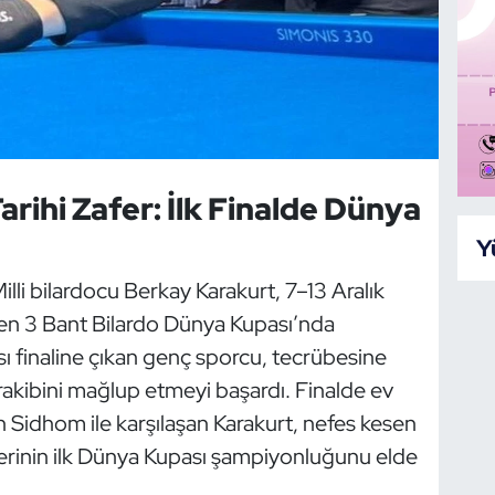
rihi Zafer: İlk Finalde Dünya
Y
Milli bilardocu Berkay Karakurt, 7–13 Aralık
enen 3 Bant Bilardo Dünya Kupası’nda
ı finaline çıkan genç sporcu, tecrübesine
rakibini mağlup etmeyi başardı. Finalde ev
 Sidhom ile karşılaşan Karakurt, nefes kesen
rinin ilk Dünya Kupası şampiyonluğunu elde