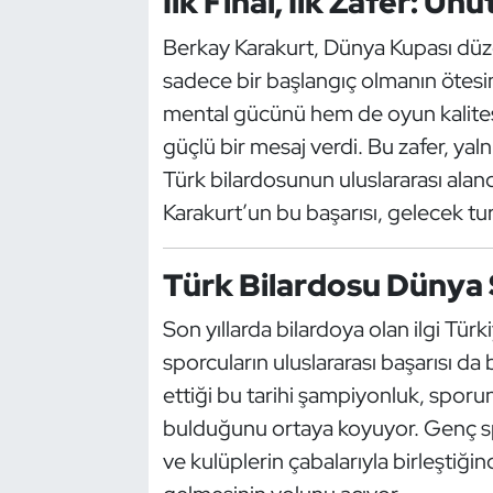
İlk Final, İlk Zafer: U
Kempo
Berkay Karakurt, Dünya Kupası düzey
Kick Boks
sadece bir başlangıç olmanın ötesi
mental gücünü hem de oyun kalites
Kürek
güçlü bir mesaj verdi. Bu zafer, yal
Türk bilardosunun uluslararası aland
Masa Tenisi
Karakurt’un bu başarısı, gelecek tu
Modern Pentatlon
Türk Bilardosu Dünya
Motor Sporları
Son yıllarda bilardoya olan ilgi Tür
Muay Thai
sporcuların uluslararası başarısı da 
ettiği bu tarihi şampiyonluk, sporun 
Okçuluk
bulduğunu ortaya koyuyor. Genç sp
ve kulüplerin çabalarıyla birleştiğin
Optimist