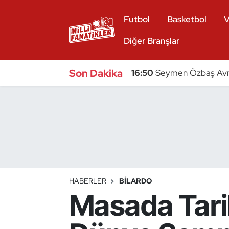
Futbol
Basketbol
V
Atıcılık
Diğer Branşlar
Atletizm
Son Dakika
16:50
Seymen Özbaş Avru
Badminton
Basketbol
Beyzbol
Bilardo
HABERLER
BILARDO
Masada Tari
Binicilik
Bisiklet