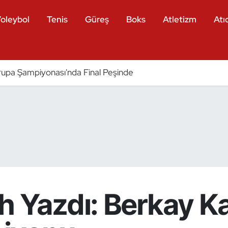
oleybol
Tenis
Güreş
Boks
Atletizm
Atıc
pa Şampiyonası'nda Final Peşinde
h Yazdı: Berkay K