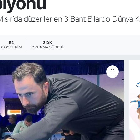
iyonu
 Mısır’da düzenlenen 3 Bant Bilardo Dünya 
52
2 DK
GÖSTERIM
OKUNMA SÜRESI