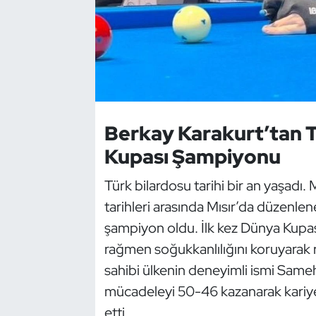
Dans Sporları
Dövüş Sanatı
E-Spor
Berkay Karakurt’tan Ta
Eskrim
Kupası Şampiyonu
Futbol
Türk bilardosu tarihi bir an yaşadı. 
tarihleri arasında Mısır’da düzenl
Futsal
şampiyon oldu. İlk kez Dünya Kupas
rağmen soğukkanlılığını koruyarak 
Genel
sahibi ülkenin deneyimli ismi Sameh
Golf
mücadeleyi 50-46 kazanarak kariye
etti.