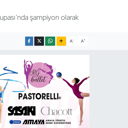
Kupası’nda şampiyon olarak
-
+
A
A