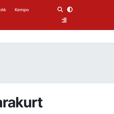
ılık
Kempo
arakurt