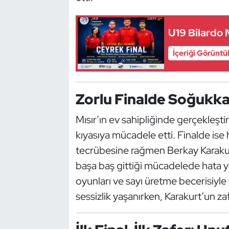
Güreş
Halter
U19 Bilardo M
İçeriği Görüntü
Hava Sporları
Hentbol
Zorlu Finalde Soğukka
İşitme Engelli Sporcular
Mısır’ın ev sahipliğinde gerçekleşti
Judo ve Kuraş
kıyasıya mücadele etti. Finalde ise
tecrübesine rağmen Berkay Karaku
Kano ve Rafting
başa baş gittiği mücadelede hata y
oyunları ve sayı üretme becerisiyl
Karate
sessizlik yaşanırken, Karakurt’un za
Kayak