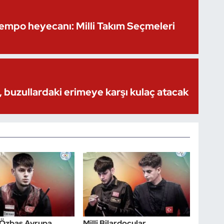
Kempo heyecanı: Milli Takım Seçmeleri
 buzullardaki erimeye karşı kulaç atacak
Özbaş Avrupa
Milli Bilardocular