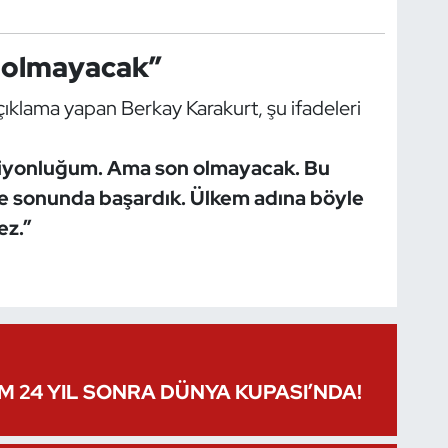
n olmayacak”
ıklama yapan Berkay Karakurt, şu ifadeleri
mpiyonluğum. Ama son olmayacak. Bu
k ve sonunda başardık. Ülkem adına böyle
ez.”
IM 24 YIL SONRA DÜNYA KUPASI’NDA!