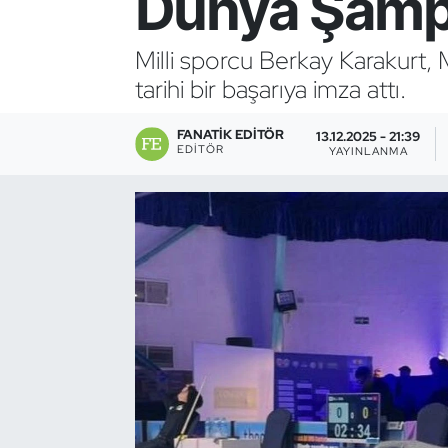
Dünya Şamp
Bocce Bowling Dart
Milli sporcu Berkay Karakurt,
tarihi bir başarıya imza attı.
Boks
FANATIK EDITÖR
Briç
13.12.2025 - 21:39
EDITÖR
YAYINLANMA
Buz Hokeyi
Buz Pateni
Çim Hokeyi
Cimnastik
Curling
Dağcılık