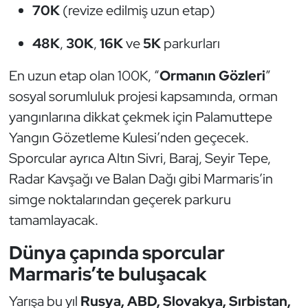
70K
(revize edilmiş uzun etap)
Kempo
48K
,
30K
,
16K
ve
5K
parkurları
Kick Boks
En uzun etap olan 100K, “
Ormanın Gözleri
”
Kürek
sosyal sorumluluk projesi kapsamında, orman
yangınlarına dikkat çekmek için Palamuttepe
Masa Tenisi
Yangın Gözetleme Kulesi’nden geçecek.
Modern Pentatlon
Sporcular ayrıca Altın Sivri, Baraj, Seyir Tepe,
Radar Kavşağı ve Balan Dağı gibi Marmaris’in
Motor Sporları
simge noktalarından geçerek parkuru
tamamlayacak.
Muay Thai
Dünya çapında sporcular
Okçuluk
Marmaris’te buluşacak
Optimist
Yarışa bu yıl
Rusya, ABD, Slovakya, Sırbistan,