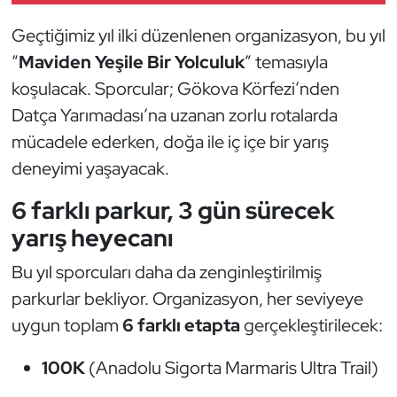
Güreş
Geçtiğimiz yıl ilki düzenlenen organizasyon, bu yıl
Halter
“
Maviden Yeşile Bir Yolculuk
” temasıyla
koşulacak. Sporcular; Gökova Körfezi’nden
Hava Sporları
Datça Yarımadası’na uzanan zorlu rotalarda
mücadele ederken, doğa ile iç içe bir yarış
Hentbol
deneyimi yaşayacak.
İşitme Engelli Sporcular
6 farklı parkur, 3 gün sürecek
yarış heyecanı
Judo ve Kuraş
Bu yıl sporcuları daha da zenginleştirilmiş
Kano ve Rafting
parkurlar bekliyor. Organizasyon, her seviyeye
Karate
uygun toplam
6 farklı etapta
gerçekleştirilecek:
100K
(Anadolu Sigorta Marmaris Ultra Trail)
Kayak