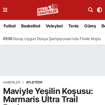
Atıcılık
Futbol
Basketbol
Voleybol
Tenis
Güreş
B
Atletizm
01:10
Koray Uygun Dünya Şampiyonası’nda Finale Koştu
Badminton
Basketbol
Beyzbol
Bilardo
HABERLER
ATLETIZM
Maviyle Yeşilin Koşusu:
Binicilik
Marmaris Ultra Trail
Bisiklet