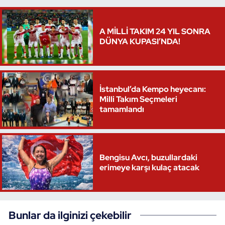
Triatlon
A MİLLİ TAKIM 24 YIL SONRA
DÜNYA KUPASI’NDA!
Voleybol
Vücut Geliştirme Fitness
İstanbul’da Kempo heyecanı:
Wushu Kungfu
Milli Takım Seçmeleri
tamamlandı
Yelken
Yüzme
Bengisu Avcı, buzullardaki
erimeye karşı kulaç atacak
Bunlar da ilginizi çekebilir