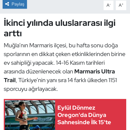
Paylaş
-
+
A
A
Dans Sporları
İkinci yılında uluslararası ilgi
Dövüş Sanatı
arttı
E-Spor
Muğla’nın Marmaris ilçesi, bu hafta sonu doğa
sporlarının en dikkat çeken etkinliklerinden birine
Eskrim
ev sahipliği yapacak. 14-16 Kasım tarihleri
arasında düzenlenecek olan
Marmaris Ultra
Futbol
Trail
, Türkiye’nin yanı sıra 14 farklı ülkeden 1151
Futsal
sporcuyu ağırlayacak.
Genel
Eylül Dönmez
Oregon'da Dünya
Golf
Sahnesinde İlk 15'te