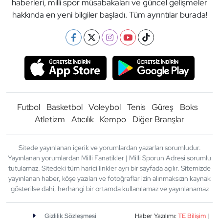
haberleri, milli spor müsabakaları ve güncel gelişmeler
hakkında en yeni bilgiler başladı. Tüm ayrıntılar burada!
Futbol
Basketbol
Voleybol
Tenis
Güreş
Boks
Atletizm
Atıcılık
Kempo
Diğer Branşlar
Sitede yayınlanan içerik ve yorumlardan yazarları sorumludur.
Yayınlanan yorumlardan Milli Fanatikler | Milli Sporun Adresi sorumlu
tutulamaz. Sitedeki tüm harici linkler ayrı bir sayfada açılır. Sitemizde
yayınlanan haber, köşe yazıları ve fotoğraflar izin alınmaksızın kaynak
gösterilse dahi, herhangi bir ortamda kullanılamaz ve yayınlanamaz
Gizlilik Sözleşmesi
Haber Yazılımı:
TE Bilişim
|