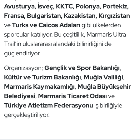
Avusturya, İsveç, KKTC, Polonya, Portekiz,
Oryantiring
Fransa, Bulgaristan, Kazakistan, Kırgızistan
ve
Turks ve Caicos Adaları
gibi ülkelerden
Özel Sporcular
sporcular katılıyor. Bu çeşitlilik, Marmaris Ultra
Paralimpik
Trail’in uluslararası alandaki bilinirliğini de
güçlendiriyor.
Ragbi
Organizasyon;
Gençlik ve Spor Bakanlığı
,
Satranç
Kültür ve Turizm Bakanlığı
,
Muğla Valiliği
,
Marmaris Kaymakamlığı
,
Muğla Büyükşehir
Su Topu
Belediyesi
,
Marmaris Ticaret Odası
ve
Türkiye Atletizm Federasyonu
iş birliğiyle
Sualtı Sporları
gerçekleştiriliyor.
Tekvando
Tenis