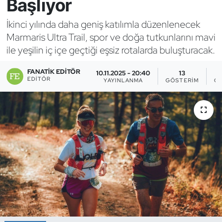
Başlıyor
Bocce Bowling Dart
İkinci yılında daha geniş katılımla düzenlenecek
Marmaris Ultra Trail, spor ve doğa tutkunlarını mavi
Boks
ile yeşilin iç içe geçtiği eşsiz rotalarda buluşturacak.
Briç
FANATIK EDITÖR
10.11.2025 - 20:40
13
EDITÖR
YAYINLANMA
GÖSTERIM
OK
Buz Hokeyi
Buz Pateni
Çim Hokeyi
Cimnastik
Curling
Dağcılık