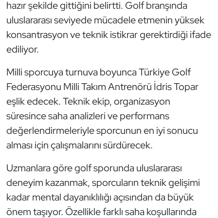
hazır şekilde gittiğini belirtti. Golf branşında
uluslararası seviyede mücadele etmenin yüksek
Triatlon
konsantrasyon ve teknik istikrar gerektirdiği ifade
Voleybol
ediliyor.
Vücut Geliştirme Fitness
Milli sporcuya turnuva boyunca Türkiye Golf
Federasyonu Milli Takım Antrenörü İdris Topar
Wushu Kungfu
eşlik edecek. Teknik ekip, organizasyon
süresince saha analizleri ve performans
Yelken
değerlendirmeleriyle sporcunun en iyi sonucu
Yüzme
alması için çalışmalarını sürdürecek.
Uzmanlara göre golf sporunda uluslararası
deneyim kazanmak, sporcuların teknik gelişimi
kadar mental dayanıklılığı açısından da büyük
önem taşıyor. Özellikle farklı saha koşullarında