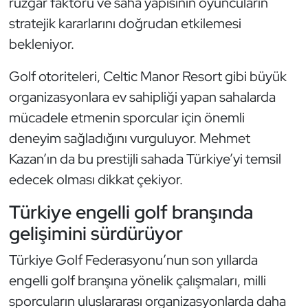
rüzgar faktörü ve saha yapısının oyuncuların
stratejik kararlarını doğrudan etkilemesi
bekleniyor.
Golf otoriteleri, Celtic Manor Resort gibi büyük
organizasyonlara ev sahipliği yapan sahalarda
mücadele etmenin sporcular için önemli
deneyim sağladığını vurguluyor. Mehmet
Kazan’ın da bu prestijli sahada Türkiye’yi temsil
edecek olması dikkat çekiyor.
Türkiye engelli golf branşında
gelişimini sürdürüyor
Türkiye Golf Federasyonu’nun son yıllarda
engelli golf branşına yönelik çalışmaları, milli
sporcuların uluslararası organizasyonlarda daha