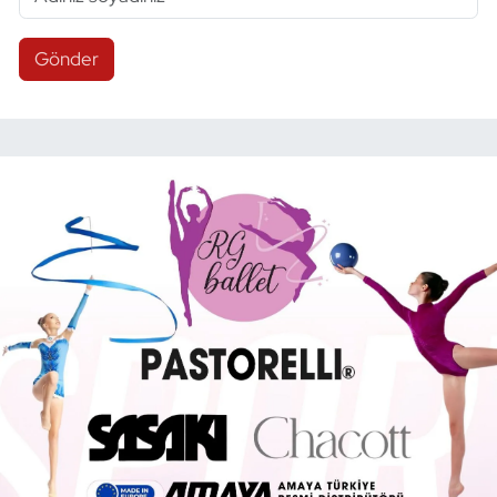
Gönder