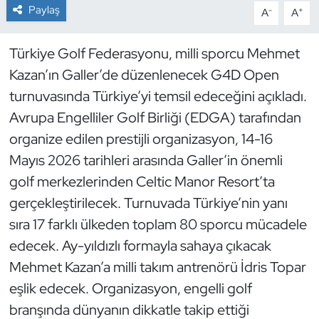
Paylaş
-
+
A
A
Dans Sporları
Türkiye Golf Federasyonu, milli sporcu Mehmet
Dövüş Sanatı
Kazan’ın Galler’de düzenlenecek G4D Open
turnuvasında Türkiye’yi temsil edeceğini açıkladı.
E-Spor
Avrupa Engelliler Golf Birliği (EDGA) tarafından
organize edilen prestijli organizasyon, 14-16
Eskrim
Mayıs 2026 tarihleri arasında Galler’in önemli
Futbol
golf merkezlerinden Celtic Manor Resort’ta
gerçekleştirilecek. Turnuvada Türkiye’nin yanı
Futsal
sıra 17 farklı ülkeden toplam 80 sporcu mücadele
edecek. Ay-yıldızlı formayla sahaya çıkacak
Genel
Mehmet Kazan’a milli takım antrenörü İdris Topar
eşlik edecek. Organizasyon, engelli golf
Golf
branşında dünyanın dikkatle takip ettiği