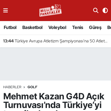
Atıcılık
Futbol
Basketbol
Voleybol
Tenis
Güreş
B
Atletizm
13:44
Türkiye Avrupa Atletizm Şampiyonası’na 50 Atletle Gidiyor
Badminton
Basketbol
Beyzbol
Bilardo
HABERLER
GOLF
Mehmet Kazan G4D Açık
Binicilik
Turnuvası’nda Türkiye’yi
Bisiklet