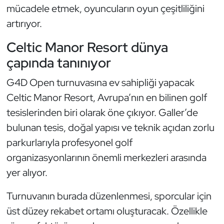
mücadele etmek, oyuncuların oyun çeşitliliğini
artırıyor.
Celtic Manor Resort dünya
çapında tanınıyor
G4D Open turnuvasına ev sahipliği yapacak
Celtic Manor Resort, Avrupa’nın en bilinen golf
tesislerinden biri olarak öne çıkıyor. Galler’de
bulunan tesis, doğal yapısı ve teknik açıdan zorlu
parkurlarıyla profesyonel golf
organizasyonlarının önemli merkezleri arasında
yer alıyor.
Turnuvanın burada düzenlenmesi, sporcular için
üst düzey rekabet ortamı oluşturacak. Özellikle