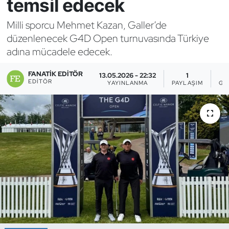
temsil edecek
Bocce Bowling Dart
Milli sporcu Mehmet Kazan, Galler’de
düzenlenecek G4D Open turnuvasında Türkiye
Boks
adına mücadele edecek.
Briç
FANATIK EDITÖR
13.05.2026 - 22:32
1
EDITÖR
YAYINLANMA
PAYLAŞIM
GÖ
Buz Hokeyi
Buz Pateni
Çim Hokeyi
Cimnastik
Curling
Dağcılık