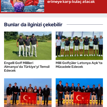
erimeye karşı kulaç atacak
Bunlar da ilginizi çekebilir
Engelli Golf Millileri
Milli Golfçüler Letonya Açık'ta
Almanya'da Türkiye'yi Temsil
Mücadele Edecek
Edecek