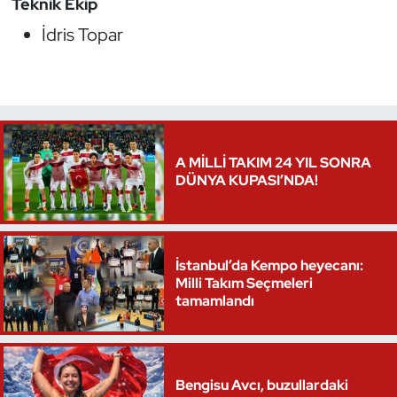
Teknik Ekip
İdris Topar
A MİLLİ TAKIM 24 YIL SONRA
DÜNYA KUPASI’NDA!
İstanbul’da Kempo heyecanı:
Milli Takım Seçmeleri
tamamlandı
Bengisu Avcı, buzullardaki