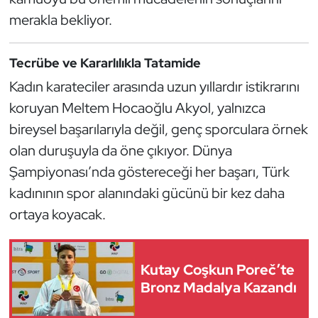
Kempo
merakla bekliyor.
Kick Boks
Tecrübe ve Kararlılıkla Tatamide
Kürek
Kadın karateciler arasında uzun yıllardır istikrarını
koruyan Meltem Hocaoğlu Akyol, yalnızca
Masa Tenisi
bireysel başarılarıyla değil, genç sporculara örnek
olan duruşuyla da öne çıkıyor. Dünya
Modern Pentatlon
Şampiyonası’nda göstereceği her başarı, Türk
kadınının spor alanındaki gücünü bir kez daha
Motor Sporları
ortaya koyacak.
Muay Thai
Okçuluk
Kutay Coşkun Poreč’te
Bronz Madalya Kazandı
Optimist