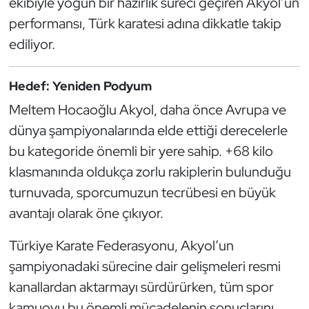
ekibiyle yoğun bir hazırlık süreci geçiren Akyol’un
Güreş
performansı, Türk karatesi adına dikkatle takip
Halter
ediliyor.
Hava Sporları
Hedef: Yeniden Podyum
Meltem Hocaoğlu Akyol, daha önce Avrupa ve
Hentbol
dünya şampiyonalarında elde ettiği derecelerle
İşitme Engelli Sporcular
bu kategoride önemli bir yere sahip. +68 kilo
klasmanında oldukça zorlu rakiplerin bulunduğu
Judo ve Kuraş
turnuvada, sporcumuzun tecrübesi en büyük
avantajı olarak öne çıkıyor.
Kano ve Rafting
Türkiye Karate Federasyonu, Akyol’un
Karate
şampiyonadaki sürecine dair gelişmeleri resmi
kanallardan aktarmayı sürdürürken, tüm spor
Kayak
kamuoyu bu önemli mücadelenin sonuçlarını