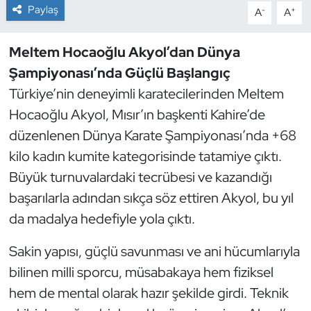
Paylaş
-
+
A
A
Dans Sporları
Meltem Hocaoğlu Akyol’dan Dünya
Dövüş Sanatı
Şampiyonası’nda Güçlü Başlangıç
Türkiye’nin deneyimli karatecilerinden Meltem
E-Spor
Hocaoğlu Akyol, Mısır’ın başkenti Kahire’de
düzenlenen Dünya Karate Şampiyonası’nda +68
Eskrim
kilo kadın kumite kategorisinde tatamiye çıktı.
Futbol
Büyük turnuvalardaki tecrübesi ve kazandığı
başarılarla adından sıkça söz ettiren Akyol, bu yıl
Futsal
da madalya hedefiyle yola çıktı.
Genel
Sakin yapısı, güçlü savunması ve ani hücumlarıyla
bilinen milli sporcu, müsabakaya hem fiziksel
Golf
hem de mental olarak hazır şekilde girdi. Teknik