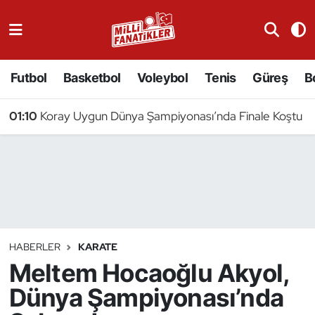
Atıcılık
Futbol
Basketbol
Voleybol
Tenis
Güreş
B
Atletizm
01:10
Koray Uygun Dünya Şampiyonası’nda Finale Koştu
Badminton
Basketbol
Beyzbol
Bilardo
HABERLER
KARATE
Meltem Hocaoğlu Akyol,
Binicilik
Dünya Şampiyonası’nda
Bisiklet