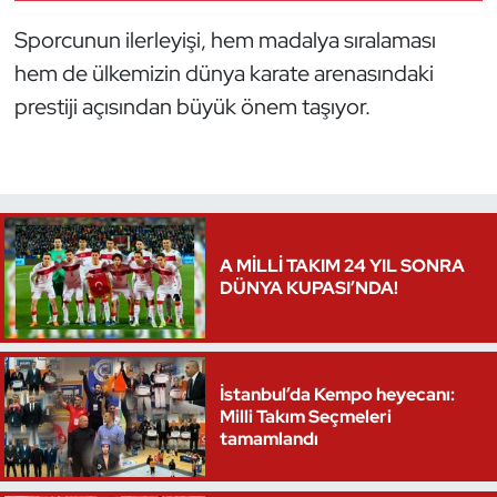
Oryantiring
Sporcunun ilerleyişi, hem madalya sıralaması
hem de ülkemizin dünya karate arenasındaki
Özel Sporcular
prestiji açısından büyük önem taşıyor.
Paralimpik
Ragbi
Satranç
A MİLLİ TAKIM 24 YIL SONRA
DÜNYA KUPASI’NDA!
Su Topu
Sualtı Sporları
İstanbul’da Kempo heyecanı:
Milli Takım Seçmeleri
Tekvando
tamamlandı
Tenis