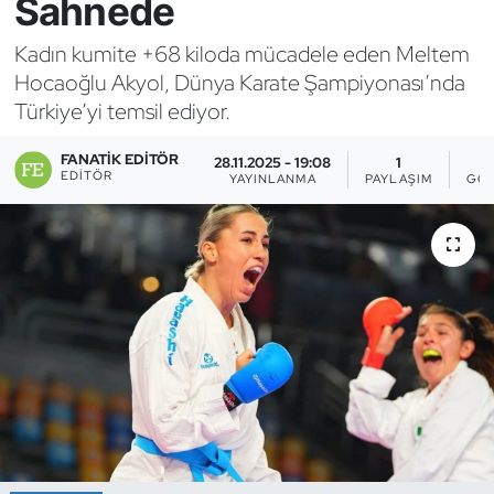
Sahnede
Bocce Bowling Dart
Kadın kumite +68 kiloda mücadele eden Meltem
Hocaoğlu Akyol, Dünya Karate Şampiyonası’nda
Boks
Türkiye’yi temsil ediyor.
Briç
FANATIK EDITÖR
28.11.2025 - 19:08
1
EDITÖR
YAYINLANMA
PAYLAŞIM
GÖS
Buz Hokeyi
Buz Pateni
Çim Hokeyi
Cimnastik
Curling
Dağcılık