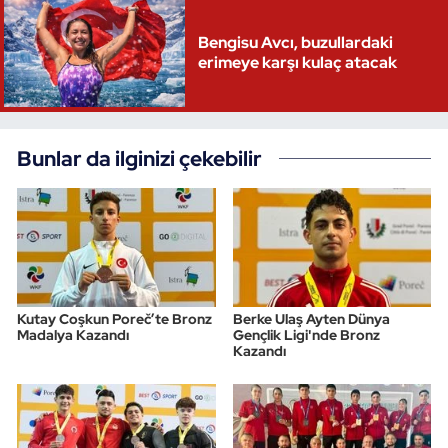
Triatlon
Bengisu Avcı, buzullardaki
erimeye karşı kulaç atacak
Voleybol
Vücut Geliştirme Fitness
Bunlar da ilginizi çekebilir
Wushu Kungfu
Yelken
Yüzme
Kutay Coşkun Poreč’te Bronz
Berke Ulaş Ayten Dünya
Madalya Kazandı
Gençlik Ligi'nde Bronz
Kazandı