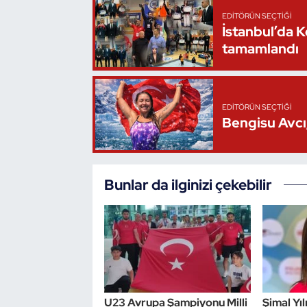
EDITÖRÜN SEÇTIĞI
İstanbul’da 
tamamlandı
EDITÖRÜN SEÇTIĞI
Bengisu Avcı,
Bunlar da ilginizi çekebilir
U23 Avrupa Şampiyonu Milli
Şimal Yı