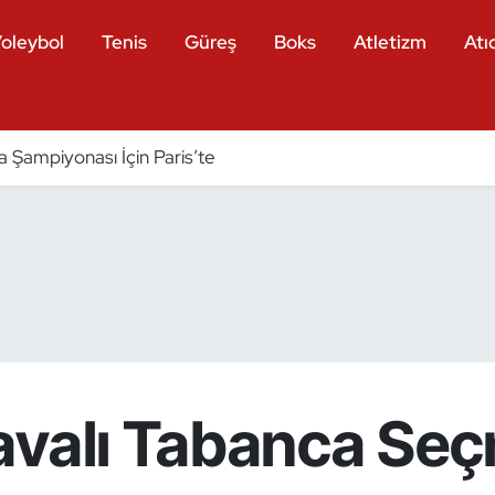
oleybol
Tenis
Güreş
Boks
Atletizm
Atıc
a Şampiyonası İçin Paris’te
avalı Tabanca Seç