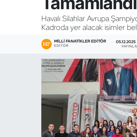
Tamamlandı
Bocce Bowling Dart
Havalı Silahlar Avrupa Şampiyo
Kadroda yer alacak isimler bell
Boks
MILLI FANATIKLER EDITÖR
Briç
05.12.2025
EDITÖR
YAYINL
Buz Hokeyi
Buz Pateni
Çim Hokeyi
Cimnastik
Curling
Dağcılık