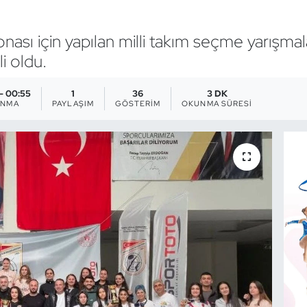
nası için yapılan milli takım seçme yarışmal
i oldu.
 - 00:55
1
36
3 DK
ANMA
PAYLAŞIM
GÖSTERIM
OKUNMA SÜRESI