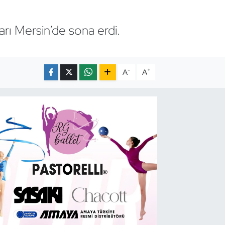
arı Mersin’de sona erdi.
-
+
A
A