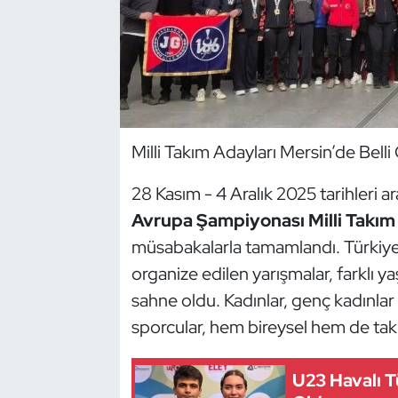
Dans Sporları
Dövüş Sanatı
E-Spor
Milli Takım Adayları Mersin’de Belli
Eskrim
28 Kasım - 4 Aralık 2025 tarihleri
Avrupa Şampiyonası Milli Takı
Futbol
müsabakalarla tamamlandı. Türkiye 
Futsal
organize edilen yarışmalar, farklı 
sahne oldu. Kadınlar, genç kadınlar
Genel
sporcular, hem bireysel hem de takım
Golf
U23 Havalı T