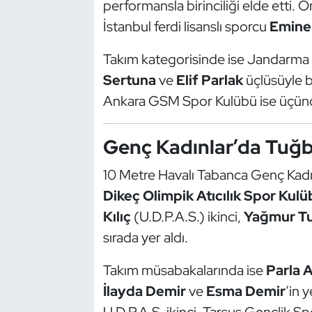
performansla birinciliği elde etti.
Kempo
İstanbul ferdi lisanslı sporcu
Emine
Kick Boks
Takım kategorisinde ise Jandarma
Sertuna
ve
Elif Parlak
üçlüsüyle bi
Kürek
Ankara GSM Spor Kulübü ise üçüncü
Masa Tenisi
Genç Kadınlar’da Tuğb
Modern Pentatlon
10 Metre Havalı Tabanca Genç Kadın
Motor Sporları
Dikeç Olimpik Atıcılık Spor Ku
Kılıç
(U.D.P.A.S.) ikinci,
Yağmur T
Muay Thai
sırada yer aldı.
Okçuluk
Takım müsabakalarında ise
Parla 
İlayda Demir
ve
Esma Demir
’in 
Optimist