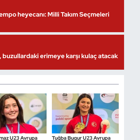
Kempo heyecanı: Milli Takım Seçmeleri
 buzullardaki erimeye karşı kulaç atacak
lmaz U23 Avrupa
Tuğba Bugur U23 Avrupa