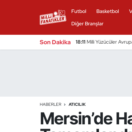
Futbol
Basketbol
V
Atıcılık
Diğer Branşlar
Atletizm
Son Dakika
18:11
Milli Yüzücüler Avrup
Badminton
Basketbol
Beyzbol
Bilardo
HABERLER
ATICILIK
Mersin’de H
Binicilik
Bisiklet