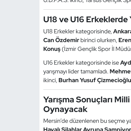
U.D.P.A.S. ikinci, Tarsus Gençlik S
Oryantiring
U18 ve U16 Erkeklerde 
Özel Sporcular
U18 Erkekler kategorisinde,
Ankar
Paralimpik
Can Özdemir
birinci olurken,
Eren
Konuş
(İzmir Gençlik Spor İl Müdür
Ragbi
U16 Erkekler kategorisinde ise
Ayd
Satranç
yarışmayı lider tamamladı.
Mehmet
ikinci,
Burhan Yusuf Çizmecioğl
Su Topu
Yarışma Sonuçları Milli
Sualtı Sporları
Oynayacak
Tekvando
Mersin’de düzenlenen bu seçme yarı
Tenis
Havalı Silahlar Avrupa Şampiyo