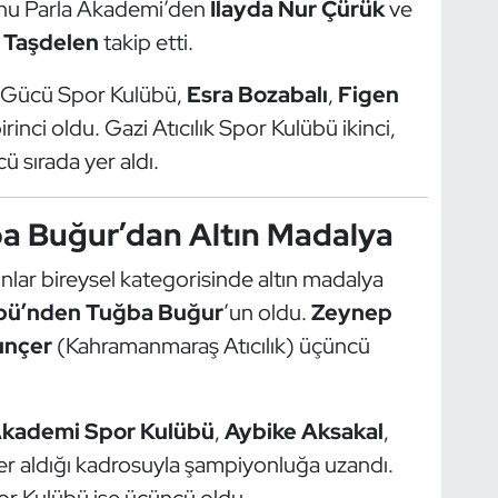
 Onu Parla Akademi’den
İlayda Nur Çürük
ve
 Taşdelen
takip etti.
 Gücü Spor Kulübü,
Esra Bozabalı
,
Figen
rinci oldu. Gazi Atıcılık Spor Kulübü ikinci,
 sırada yer aldı.
a Buğur’dan Altın Madalya
lar bireysel kategorisinde altın madalya
lübü’nden Tuğba Buğur
’un oldu.
Zeynep
unçer
(Kahramanmaraş Atıcılık) üçüncü
Akademi Spor Kulübü
,
Aybike Aksakal
,
yer aldığı kadrosuyla şampiyonluğa uzandı.