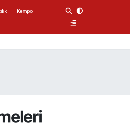
ılık
Kempo
meleri