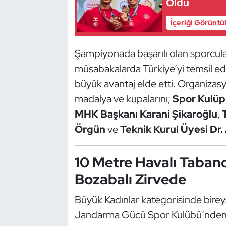
Oldu
Güreş
İçeriği Görüntü
Halter
Şampiyonada başarılı olan sporcula
Hava Sporları
müsabakalarda Türkiye’yi temsil e
Hentbol
büyük avantaj elde etti. Organiza
madalya ve kupalarını;
Spor Kulüpl
İşitme Engelli Sporcular
MHK Başkanı Karani Şikaroğlu
,
Örgün
ve
Teknik Kurul Üyesi Dr
Judo ve Kuraş
Kano ve Rafting
10 Metre Havalı Taban
Bozabalı Zirvede
Karate
Büyük Kadınlar kategorisinde bireys
Kayak
Jandarma Gücü Spor Kulübü’nde