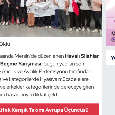
 Oldu
 arasında Mersin'de düzenlenen
Havalı Silahlar
Y
m Seçme Yarışması
, bugün yapılan son
Atıcılık ve Avcılık Federasyonu tarafından
yaş ve kategorilerde kıyasıya mücadelelere
 ve erkekler kategorilerinde dereceye giren
 başarılarıyla dikkat çekti.
üfek Karışık Takımı Avrupa Üçüncüsü