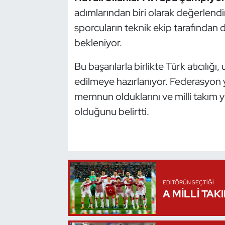
adımlarından biri olarak değerlendi
Triatlon
sporcuların teknik ekip tarafından 
bekleniyor.
Voleybol
Bu başarılarla birlikte Türk atıcılığı
Vücut Geliştirme Fitness
edilmeye hazırlanıyor. Federasyon y
memnun olduklarını ve milli takım
Wushu Kungfu
olduğunu belirtti.
Yelken
Yüzme
EDITÖRÜN SEÇTIĞI
A MİLLİ TAK