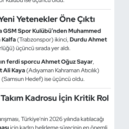
por Kulübü ise üçüncü oldu.
Yeni Yetenekler Öne Çıktı
a GSM Spor Kulübü’nden Muhammed
 Kalfa
(Trabzonspor) ikinci,
Durdu Ahmet
lüğü) üçüncü sırada yer aldı.
ın ferdi sporcu Ahmet Oğuz Sayar
,
 Ali Kaya
(Adıyaman Kahraman Atıcılık)
u
(Samsun Hedef) ise üçüncü oldu.
 Takım Kadrosu İçin Kritik Rol
şması, Türkiye'nin 2026 yılında katılacağı
nası
için kadro belirleme sürecinin en önemli